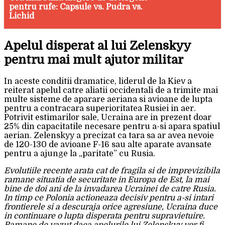
pentru rufe: Capsule vs. Pudra vs.
Lichid
Apelul disperat al lui Zelenskyy
pentru mai mult ajutor militar
In aceste conditii dramatice, liderul de la Kiev a
reiterat apelul catre aliatii occidentali de a trimite mai
multe sisteme de aparare aeriana si avioane de lupta
pentru a contracara superioritatea Rusiei in aer.
Potrivit estimarilor sale, Ucraina are in prezent doar
25% din capacitatile necesare pentru a-si apara spatiul
aerian. Zelenskyy a precizat ca tara sa ar avea nevoie
de 120-130 de avioane F-16 sau alte aparate avansate
pentru a ajunge la „paritate” cu Rusia.
Evolutiile recente arata cat de fragila si de imprevizibila
ramane situatia de securitate in Europa de Est, la mai
bine de doi ani de la invadarea Ucrainei de catre Rusia.
In timp ce Polonia actioneaza decisiv pentru a-si intari
frontierele si a descuraja orice agresiune, Ucraina duce
in continuare o lupta disperata pentru supravietuire.