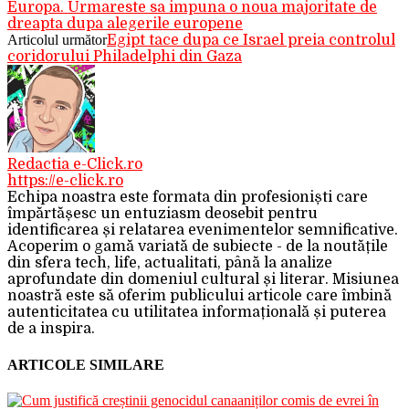
Europa. Urmareste sa impuna o noua majoritate de
dreapta dupa alegerile europene
Articolul următor
Egipt tace dupa ce Israel preia controlul
coridorului Philadelphi din Gaza
Redactia e-Click.ro
https://e-click.ro
Echipa noastra este formata din profesioniști care
împărtășesc un entuziasm deosebit pentru
identificarea și relatarea evenimentelor semnificative.
Acoperim o gamă variată de subiecte - de la noutățile
din sfera tech, life, actualitati, până la analize
aprofundate din domeniul cultural și literar. Misiunea
noastră este să oferim publicului articole care îmbină
autenticitatea cu utilitatea informațională și puterea
de a inspira.
ARTICOLE SIMILARE