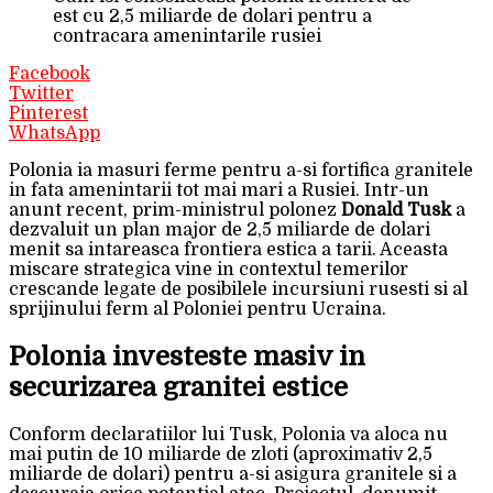
est cu 2,5 miliarde de dolari pentru a
contracara amenintarile rusiei
Facebook
Twitter
Pinterest
WhatsApp
Polonia ia masuri ferme pentru a-si fortifica granitele
in fata amenintarii tot mai mari a Rusiei. Intr-un
anunt recent, prim-ministrul polonez
Donald Tusk
a
dezvaluit un plan major de 2,5 miliarde de dolari
menit sa intareasca frontiera estica a tarii. Aceasta
miscare strategica vine in contextul temerilor
crescande legate de posibilele incursiuni rusesti si al
sprijinului ferm al Poloniei pentru Ucraina.
Polonia investeste masiv in
securizarea granitei estice
Conform declaratiilor lui Tusk, Polonia va aloca nu
mai putin de 10 miliarde de zloti (aproximativ 2,5
miliarde de dolari) pentru a-si asigura granitele si a