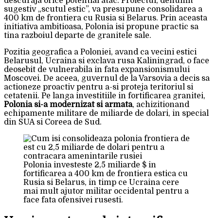
descuraja orice potential atac. Proiectul, denumit
sugestiv „scutul estic”, va presupune consolidarea a
400 km de frontiera cu Rusia si Belarus. Prin aceasta
initiativa ambitioasa, Polonia isi propune practic sa
tina razboiul departe de granitele sale.
Pozitia geografica a Poloniei, avand ca vecini estici
Belarusul, Ucraina si exclava rusa Kaliningrad, o face
deosebit de vulnerabila in fata expansionismului
Moscovei. De aceea, guvernul de la Varsovia a decis sa
actioneze proactiv pentru a-si proteja teritoriul si
cetatenii. Pe langa investitiile in fortificarea granitei,
Polonia si-a modernizat si armata
, achizitionand
echipamente militare de miliarde de dolari, in special
din SUA si Coreea de Sud.
Polonia investeste 2,5 miliarde $ in
fortificarea a 400 km de frontiera estica cu
Rusia si Belarus, in timp ce Ucraina cere
mai mult ajutor militar occidental pentru a
face fata ofensivei rusesti.