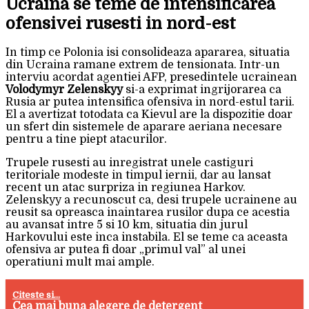
Ucraina se teme de intensificarea
ofensivei rusesti in nord-est
In timp ce Polonia isi consolideaza apararea, situatia
din Ucraina ramane extrem de tensionata. Intr-un
interviu acordat agentiei AFP, presedintele ucrainean
Volodymyr Zelenskyy
si-a exprimat ingrijorarea ca
Rusia ar putea intensifica ofensiva in nord-estul tarii.
El a avertizat totodata ca Kievul are la dispozitie doar
un sfert din sistemele de aparare aeriana necesare
pentru a tine piept atacurilor.
Trupele rusesti au inregistrat unele castiguri
teritoriale modeste in timpul iernii, dar au lansat
recent un atac surpriza in regiunea Harkov.
Zelenskyy a recunoscut ca, desi trupele ucrainene au
reusit sa opreasca inaintarea rusilor dupa ce acestia
au avansat intre 5 si 10 km, situatia din jurul
Harkovului este inca instabila. El se teme ca aceasta
ofensiva ar putea fi doar „primul val” al unei
operatiuni mult mai ample.
Citeste si...
Cea mai buna alegere de detergent