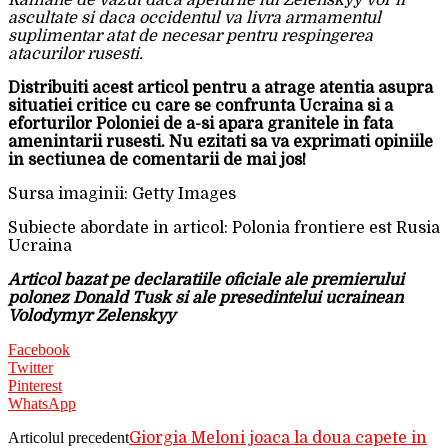
Ramane de vazut daca apelurile lui Zelenskyy vor fi
ascultate si daca occidentul va livra armamentul
suplimentar atat de necesar pentru respingerea
atacurilor rusesti.
Distribuiti acest articol pentru a atrage atentia asupra
situatiei critice cu care se confrunta Ucraina si a
eforturilor Poloniei de a-si apara granitele in fata
amenintarii rusesti. Nu ezitati sa va exprimati opiniile
in sectiunea de comentarii de mai jos!
Sursa imaginii: Getty Images
Subiecte abordate in articol: Polonia frontiere est Rusia
Ucraina
Articol bazat pe declaratiile oficiale ale premierului
polonez Donald Tusk si ale presedintelui ucrainean
Volodymyr Zelenskyy
Facebook
Twitter
Pinterest
WhatsApp
Articolul precedent
Giorgia Meloni joaca la doua capete in