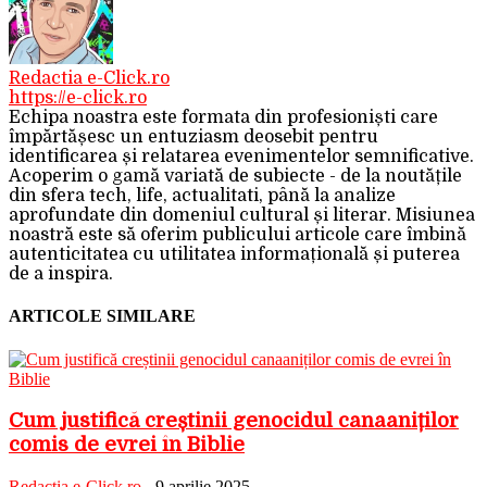
Redactia e-Click.ro
https://e-click.ro
Echipa noastra este formata din profesioniști care
împărtășesc un entuziasm deosebit pentru
identificarea și relatarea evenimentelor semnificative.
Acoperim o gamă variată de subiecte - de la noutățile
din sfera tech, life, actualitati, până la analize
aprofundate din domeniul cultural și literar. Misiunea
noastră este să oferim publicului articole care îmbină
autenticitatea cu utilitatea informațională și puterea
de a inspira.
ARTICOLE SIMILARE
Cum justifică creștinii genocidul canaaniților
comis de evrei în Biblie
Redactia e-Click.ro
-
9 aprilie 2025