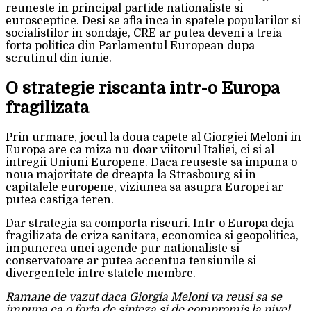
reuneste in principal partide nationaliste si
eurosceptice. Desi se afla inca in spatele popularilor si
socialistilor in sondaje, CRE ar putea deveni a treia
forta politica din Parlamentul European dupa
scrutinul din iunie.
O strategie riscanta intr-o Europa
fragilizata
Prin urmare, jocul la doua capete al Giorgiei Meloni in
Europa are ca miza nu doar viitorul Italiei, ci si al
intregii Uniuni Europene. Daca reuseste sa impuna o
noua majoritate de dreapta la Strasbourg si in
capitalele europene, viziunea sa asupra Europei ar
putea castiga teren.
Dar strategia sa comporta riscuri. Intr-o Europa deja
fragilizata de criza sanitara, economica si geopolitica,
impunerea unei agende pur nationaliste si
conservatoare ar putea accentua tensiunile si
divergentele intre statele membre.
Ramane de vazut daca Giorgia Meloni va reusi sa se
impuna ca o forta de sinteza si de compromis la nivel