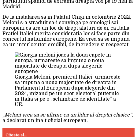
partidului spaniol de extrema dreapta Vox pe 19 mai la
Madrid.
De la instalarea sa in Palatul Chigi in octombrie 2022,
Meloni s-a straduit sa-i convinga pe omologii sai
europeni ca are un loc de drept alaturi de ei, ca Italia
Fratiei Italiei merita consideratia lor si face parte din
concertul natiunilor europene. Ea vrea sa se impuna
ca un interlocutor credibil, de incredere si respectat.
Giorgia Meloni, premierul Italiei, urmareste
sa impuna o noua majoritate de dreapta in
Parlamentul European dupa alegerile din
2024, mizand pe un scor electoral puternic
in Italia si pe o „schimbare de identitate” a
UE.
„Meloni vrea sa se afirme ca un lider al dreptei clasice”
,
a declarat un inalt oficial european.
Citeste si...