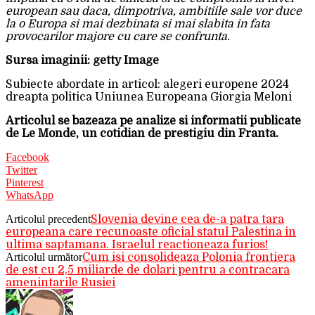
european sau daca, dimpotriva, ambitiile sale vor duce
la o Europa si mai dezbinata si mai slabita in fata
provocarilor majore cu care se confrunta.
Sursa imaginii: getty Image
Subiecte abordate in articol: alegeri europene 2024
dreapta politica Uniunea Europeana Giorgia Meloni
Articolul se bazeaza pe analize si informatii publicate
de Le Monde, un cotidian de prestigiu din Franta.
Facebook
Twitter
Pinterest
WhatsApp
Articolul precedent
Slovenia devine cea de-a patra tara
europeana care recunoaste oficial statul Palestina in
ultima saptamana. Israelul reactioneaza furios!
Articolul următor
Cum isi consolideaza Polonia frontiera
de est cu 2,5 miliarde de dolari pentru a contracara
amenintarile Rusiei