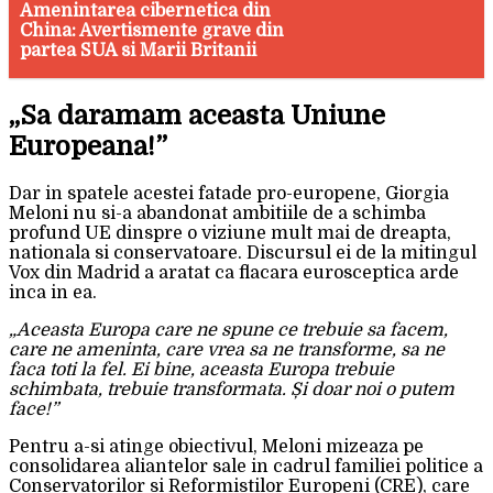
Amenintarea cibernetica din
China: Avertismente grave din
partea SUA si Marii Britanii
„Sa daramam aceasta Uniune
Europeana!”
Dar in spatele acestei fatade pro-europene, Giorgia
Meloni nu si-a abandonat ambitiile de a schimba
profund UE dinspre o viziune mult mai de dreapta,
nationala si conservatoare. Discursul ei de la mitingul
Vox din Madrid a aratat ca flacara eurosceptica arde
inca in ea.
„Aceasta Europa care ne spune ce trebuie sa facem,
care ne ameninta, care vrea sa ne transforme, sa ne
faca toti la fel. Ei bine, aceasta Europa trebuie
schimbata, trebuie transformata. Și doar noi o putem
face!”
Pentru a-si atinge obiectivul, Meloni mizeaza pe
consolidarea aliantelor sale in cadrul familiei politice a
Conservatorilor si Reformistilor Europeni (CRE), care