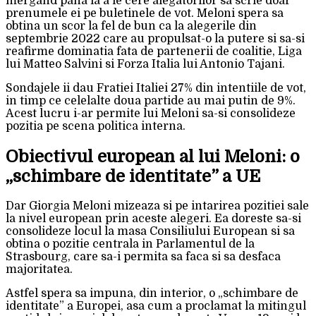
mergand pana la a le cere alegatorilor sa scrie doar
prenumele ei pe buletinele de vot. Meloni spera sa
obtina un scor la fel de bun ca la alegerile din
septembrie 2022 care au propulsat-o la putere si sa-si
reafirme dominatia fata de partenerii de coalitie, Liga
lui Matteo Salvini si Forza Italia lui Antonio Tajani.
Sondajele ii dau Fratiei Italiei 27% din intentiile de vot,
in timp ce celelalte doua partide au mai putin de 9%.
Acest lucru i-ar permite lui Meloni sa-si consolideze
pozitia pe scena politica interna.
Obiectivul european al lui Meloni: o
„schimbare de identitate” a UE
Dar Giorgia Meloni mizeaza si pe intarirea pozitiei sale
la nivel european prin aceste alegeri. Ea doreste sa-si
consolideze locul la masa Consiliului European si sa
obtina o pozitie centrala in Parlamentul de la
Strasbourg, care sa-i permita sa faca si sa desfaca
majoritatea.
Astfel spera sa impuna, din interior, o „schimbare de
identitate” a Europei, asa cum a proclamat la mitingul