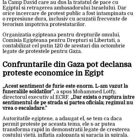
la Camp David care au dus la tratatul de pace cu
Egiptul si retragerea ambasadorului Israelului. Dar
orice incercare de protest public a fost intampinata cu
o represiune dura, inclusiv cu acuzatii frecvente de
terorism impotriva protestatarilor.
Organizatia egipteana pentru drepturile omului,
Comisia Egipteana pentru Drepturi si Libertati, a
contabilizat cel putin 120 de arestari din octombrie
legate de protestele pentru Gaza.
Confruntarile din Gaza pot declansa
proteste economice in Egipt
„Acest sentiment de furie este enorm. L-am vazut la
funeraliile soldatilor”
, a spus Mohammed Lotfy,
directorul executiv al ECRF.
„Dar exista o ruptura intre
sentimentul de pe strada si partea oficiala; regimul nu
vrea o escaladare.”
Autoritatile egiptene, a adaugat el, se tem ca daca
permit proteste pe aceasta tema, ele s-ar putea
transforma rapid in demonstratii legate de cresterea
costului vietii, inflatia galopanta si saracia in spirala.