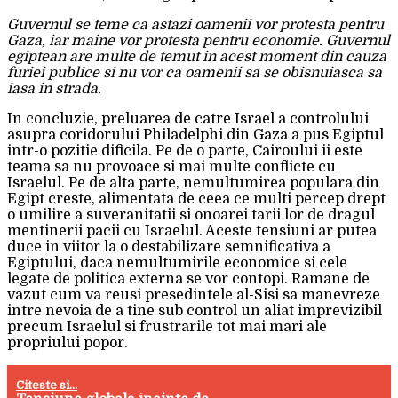
Guvernul se teme ca astazi oamenii vor protesta pentru
Gaza, iar maine vor protesta pentru economie. Guvernul
egiptean are multe de temut in acest moment din cauza
furiei publice si nu vor ca oamenii sa se obisnuiasca sa
iasa in strada.
In concluzie, preluarea de catre Israel a controlului
asupra coridorului Philadelphi din Gaza a pus Egiptul
intr-o pozitie dificila. Pe de o parte, Cairoului ii este
teama sa nu provoace si mai multe conflicte cu
Israelul. Pe de alta parte, nemultumirea populara din
Egipt creste, alimentata de ceea ce multi percep drept
o umilire a suveranitatii si onoarei tarii lor de dragul
mentinerii pacii cu Israelul. Aceste tensiuni ar putea
duce in viitor la o destabilizare semnificativa a
Egiptului, daca nemultumirile economice si cele
legate de politica externa se vor contopi. Ramane de
vazut cum va reusi presedintele al-Sisi sa manevreze
intre nevoia de a tine sub control un aliat imprevizibil
precum Israelul si frustrarile tot mai mari ale
propriului popor.
Citeste si...