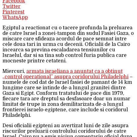
Facebook
Twitter
Pinterest
WhatsApp
Egiptul a reactionat cu o tacere profunda la preluarea
de catre Israel a zonei-tampon din sudul Fasiei Gaza, o
miscare care sfideaza acordul de pace semnat intre
cele doua tari in urma cu decenii. Oficialii de la Cairo
incearca sa previna escaladarea tensiunilor cu
Israelul, dar si sa tina sub control furia publica care
mocneste printre cetateni.
Miercuri,
armata israeliana a anuntat ca a obtinut
„control operational” asupra coridorului Philadelphi
–
numele de cod dat de Israel fasiei de pamant de 14 km
lungime care se intinde de-a lungul granitei dintre
Gaza si Egipt. Conform tratatului de pace din 1979,
fiecare tara are dreptul sa desfasoare doar un numar
limitat de trupe in zona demilitarizata de-a lungul
frontierei israelo-egiptene, care include si coridorul
Philadelphi.
Desi oficialii egipteni au avertizat luni de zile asupra
riscurilor preluarii controlului coridorului de catre
Israel, Cairo nu a emis niciun comentariu oficial dupa