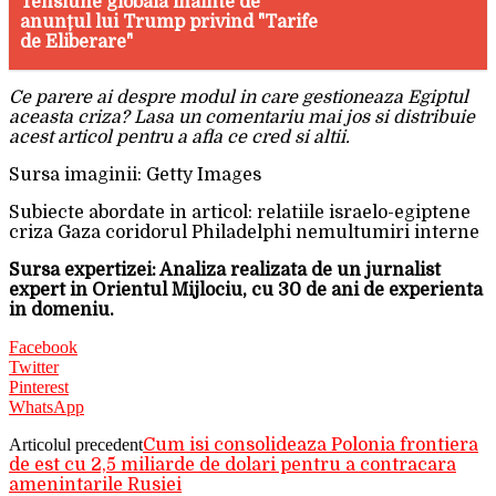
Tensiune globală înainte de
anunțul lui Trump privind "Tarife
de Eliberare"
Ce parere ai despre modul in care gestioneaza Egiptul
aceasta criza? Lasa un comentariu mai jos si distribuie
acest articol pentru a afla ce cred si altii.
Sursa imaginii: Getty Images
Subiecte abordate in articol: relatiile israelo-egiptene
criza Gaza coridorul Philadelphi nemultumiri interne
Sursa expertizei: Analiza realizata de un jurnalist
expert in Orientul Mijlociu, cu 30 de ani de experienta
in domeniu.
Facebook
Twitter
Pinterest
WhatsApp
Articolul precedent
Cum isi consolideaza Polonia frontiera
de est cu 2,5 miliarde de dolari pentru a contracara
amenintarile Rusiei