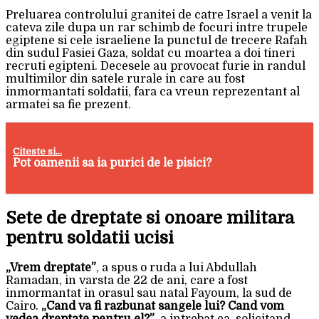
Preluarea controlului granitei de catre Israel a venit la
cateva zile dupa un rar schimb de focuri intre trupele
egiptene si cele israeliene la punctul de trecere Rafah
din sudul Fasiei Gaza, soldat cu moartea a doi tineri
recruti egipteni. Decesele au provocat furie in randul
multimilor din satele rurale in care au fost
inmormantati soldatii, fara ca vreun reprezentant al
armatei sa fie prezent.
Citeste si...
Pot oamenii sa ia purici de le pisici?
Sete de dreptate si onoare militara
pentru soldatii ucisi
„Vrem dreptate”
, a spus o ruda a lui Abdullah
Ramadan, in varsta de 22 de ani, care a fost
inmormantat in orasul sau natal Fayoum, la sud de
Cairo.
„Cand va fi razbunat sangele lui? Cand vom