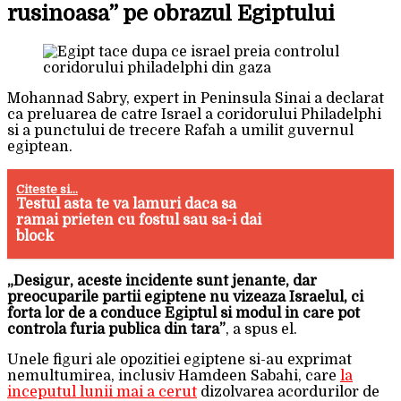
rusinoasa” pe obrazul Egiptului
Mohannad Sabry, expert in Peninsula Sinai a declarat
ca preluarea de catre Israel a coridorului Philadelphi
si a punctului de trecere Rafah a umilit guvernul
egiptean.
Citeste si...
Testul asta te va lamuri daca sa
ramai prieten cu fostul sau sa-i dai
block
„Desigur, aceste incidente sunt jenante, dar
preocuparile partii egiptene nu vizeaza Israelul, ci
forta lor de a conduce Egiptul si modul in care pot
controla furia publica din tara”
, a spus el.
Unele figuri ale opozitiei egiptene si-au exprimat
nemultumirea, inclusiv Hamdeen Sabahi, care
la
inceputul lunii mai a cerut
dizolvarea acordurilor de