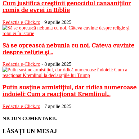
Cum justifică creștinii genocidul canaaniților
comis de evrei în Biblie
Redactia e-Click.ro
-
9 aprilie 2025
Să se oprească nebunia cu noi. Câteva cuvinte
despre religie și...
Redactia e-Click.ro
-
8 aprilie 2025
Putin susține armistițiul, dar ridică numeroase
îndoieli: Cum a reacționat Kremlinul...
Redactia e-Click.ro
-
7 aprilie 2025
NICIUN COMENTARIU
LĂSAȚI UN MESAJ