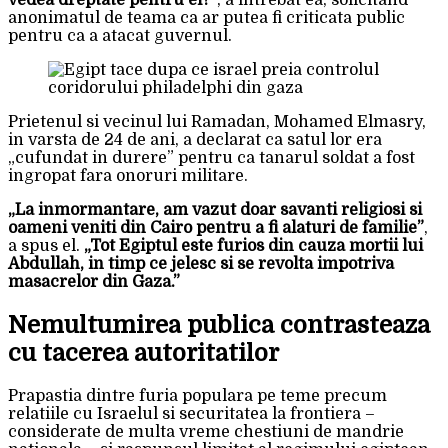
vedea dreptate pentru el?”
, a intrebat ea, solicitand
anonimatul de teama ca ar putea fi criticata public
pentru ca a atacat guvernul.
Prietenul si vecinul lui Ramadan, Mohamed Elmasry,
in varsta de 24 de ani, a declarat ca satul lor era
„cufundat in durere” pentru ca tanarul soldat a fost
ingropat fara onoruri militare.
„La inmormantare, am vazut doar savanti religiosi si
oameni veniti din Cairo pentru a fi alaturi de familie”
,
a spus el.
„Tot Egiptul este furios din cauza mortii lui
Abdullah, in timp ce jelesc si se revolta impotriva
masacrelor din Gaza.”
Nemultumirea publica contrasteaza
cu tacerea autoritatilor
Prapastia dintre furia populara pe teme precum
relatiile cu Israelul si securitatea la frontiera –
considerate de multa vreme chestiuni de mandrie