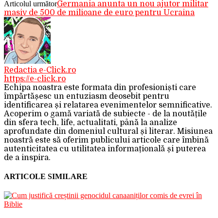
Articolul următor
Germania anunta un nou ajutor militar
masiv de 500 de milioane de euro pentru Ucraina
Redactia e-Click.ro
https://e-click.ro
Echipa noastra este formata din profesioniști care
împărtășesc un entuziasm deosebit pentru
identificarea și relatarea evenimentelor semnificative.
Acoperim o gamă variată de subiecte - de la noutățile
din sfera tech, life, actualitati, până la analize
aprofundate din domeniul cultural și literar. Misiunea
noastră este să oferim publicului articole care îmbină
autenticitatea cu utilitatea informațională și puterea
de a inspira.
ARTICOLE SIMILARE