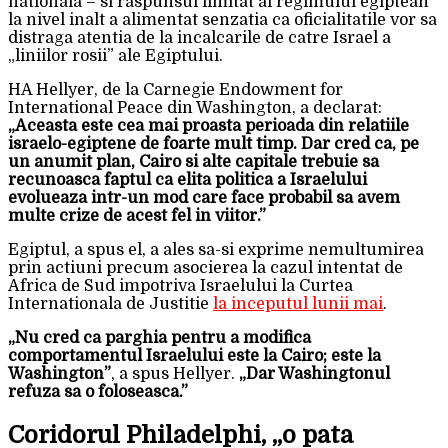
nationala – si raspunsul limitat al regimului egiptean
la nivel inalt a alimentat senzatia ca oficialitatile vor sa
distraga atentia de la incalcarile de catre Israel a
„liniilor rosii” ale Egiptului.
HA Hellyer, de la Carnegie Endowment for
International Peace din Washington, a declarat:
„Aceasta este cea mai proasta perioada din relatiile
israelo-egiptene de foarte mult timp. Dar cred ca, pe
un anumit plan, Cairo si alte capitale trebuie sa
recunoasca faptul ca elita politica a Israelului
evolueaza intr-un mod care face probabil sa avem
multe crize de acest fel in viitor.”
Egiptul, a spus el, a ales sa-si exprime nemultumirea
prin actiuni precum asocierea la cazul intentat de
Africa de Sud impotriva Israelului la Curtea
Internationala de Justitie
la inceputul lunii mai
.
„Nu cred ca parghia pentru a modifica
comportamentul Israelului este la Cairo; este la
Washington”
, a spus Hellyer.
„Dar Washingtonul
refuza sa o foloseasca.”
Coridorul Philadelphi, „o pata