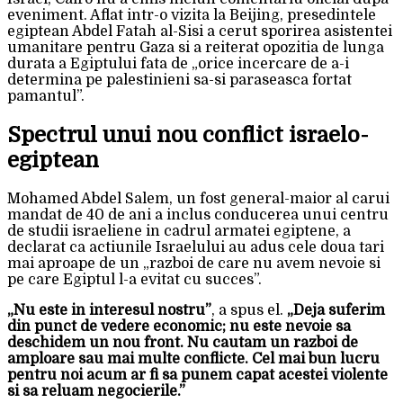
eveniment. Aflat intr-o vizita la Beijing, presedintele
egiptean Abdel Fatah al-Sisi a cerut sporirea asistentei
umanitare pentru Gaza si a reiterat opozitia de lunga
durata a Egiptului fata de „orice incercare de a-i
determina pe palestinieni sa-si paraseasca fortat
pamantul”.
Spectrul unui nou conflict israelo-
egiptean
Mohamed Abdel Salem, un fost general-maior al carui
mandat de 40 de ani a inclus conducerea unui centru
de studii israeliene in cadrul armatei egiptene, a
declarat ca actiunile Israelului au adus cele doua tari
mai aproape de un „razboi de care nu avem nevoie si
pe care Egiptul l-a evitat cu succes”.
„Nu este in interesul nostru”
, a spus el.
„Deja suferim
din punct de vedere economic; nu este nevoie sa
deschidem un nou front. Nu cautam un razboi de
amploare sau mai multe conflicte. Cel mai bun lucru
pentru noi acum ar fi sa punem capat acestei violente
si sa reluam negocierile.”