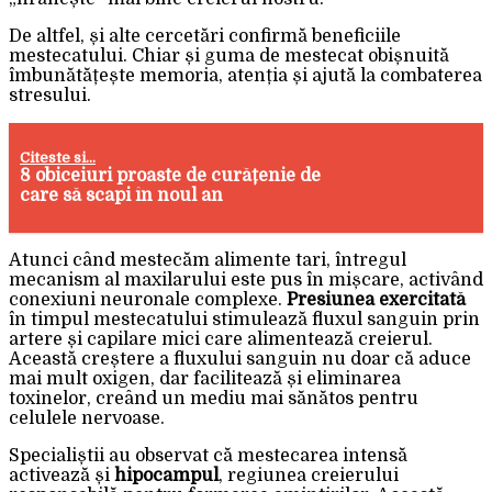
De altfel, și alte cercetări confirmă beneficiile
mestecatului. Chiar și guma de mestecat obișnuită
îmbunătățește memoria, atenția și ajută la combaterea
stresului.
Citeste si...
8 obiceiuri proaste de curățenie de
care să scapi în noul an
Atunci când mestecăm alimente tari, întregul
mecanism al maxilarului este pus în mișcare, activând
conexiuni neuronale complexe.
Presiunea exercitată
în timpul mestecatului stimulează fluxul sanguin prin
artere și capilare mici care alimentează creierul.
Această creștere a fluxului sanguin nu doar că aduce
mai mult oxigen, dar facilitează și eliminarea
toxinelor, creând un mediu mai sănătos pentru
celulele nervoase.
Specialiștii au observat că mestecarea intensă
activează și
hipocampul
, regiunea creierului