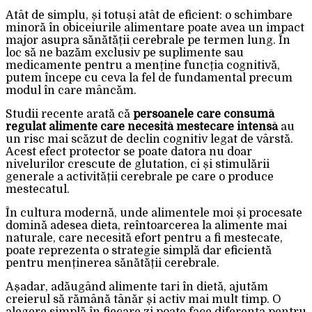
Atât de simplu, și totuși atât de eficient: o schimbare
minoră în obiceiurile alimentare poate avea un impact
major asupra sănătății cerebrale pe termen lung. În
loc să ne bazăm exclusiv pe suplimente sau
medicamente pentru a menține funcția cognitivă,
putem începe cu ceva la fel de fundamental precum
modul în care mâncăm.
Studii recente arată că
persoanele care consumă
regulat alimente care necesită mestecare intensă
au
un risc mai scăzut de declin cognitiv legat de vârstă.
Acest efect protector se poate datora nu doar
nivelurilor crescute de glutation, ci și stimulării
generale a activității cerebrale pe care o produce
mestecatul.
În cultura modernă, unde alimentele moi și procesate
domină adesea dieta, reîntoarcerea la alimente mai
naturale, care necesită efort pentru a fi mestecate,
poate reprezenta o strategie simplă dar eficientă
pentru menținerea sănătății cerebrale.
Așadar, adăugând alimente tari în dietă, ajutăm
creierul să rămână tânăr și activ mai mult timp. O