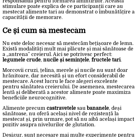
responsabilă pentru formarea amintirilor. Această
stimulare poate explica de ce participanții care au
mestecat alimente tari au demonstrat o îmbunătățire a
capacității de memorare.
Ce și cum să mestecăm
Nu este deloc necesar să mestecăm bețișoare de lemn.
Există modalități mult mai plăcute și mai sănătoase de
a „antrena” creierul. Aici se potrivesc perfect:
legumele crude
,
nucile și semințele
,
fructele tari
.
Morcovii cruzi, țelina, merele și nucile nu sunt doar
hrănitoare, dar necesită și un efort considerabil de
mestecare. Acest lucru le face alegeri excelente
pentru sănătatea creierului. De asemenea, mestecarea
lentă și deliberată a acestor alimente poate maximiza
beneficiile neurocognitive.
Alimente precum
castravetele
sau
bananele
, deși
sănătoase, nu oferă același nivel de rezistență la
mestecat și, prin urmare, pot să nu aibă același impact
pozitiv asupra nivelurilor de glutation.
Desigur, sunt necesare mai multe experimente pentru