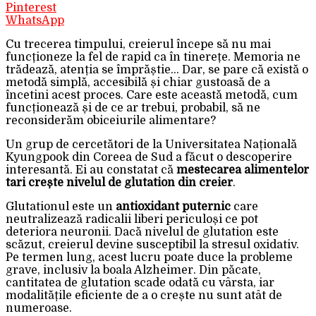
Pinterest
WhatsApp
Cu trecerea timpului, creierul începe să nu mai
funcționeze la fel de rapid ca în tinerețe. Memoria ne
trădează, atenția se împrăștie… Dar, se pare că există o
metodă simplă, accesibilă și chiar gustoasă de a
încetini acest proces. Care este această metodă, cum
funcționează și de ce ar trebui, probabil, să ne
reconsiderăm obiceiurile alimentare?
Un grup de cercetători de la Universitatea Națională
Kyungpook din Coreea de Sud a făcut o descoperire
interesantă. Ei au constatat că
mestecarea alimentelor
tari crește nivelul de glutation din creier
.
Glutationul este un
antioxidant puternic
care
neutralizează radicalii liberi periculoși ce pot
deteriora neuronii. Dacă nivelul de glutation este
scăzut, creierul devine susceptibil la stresul oxidativ.
Pe termen lung, acest lucru poate duce la probleme
grave, inclusiv la boala Alzheimer. Din păcate,
cantitatea de glutation scade odată cu vârsta, iar
modalitățile eficiente de a o crește nu sunt atât de
numeroase.