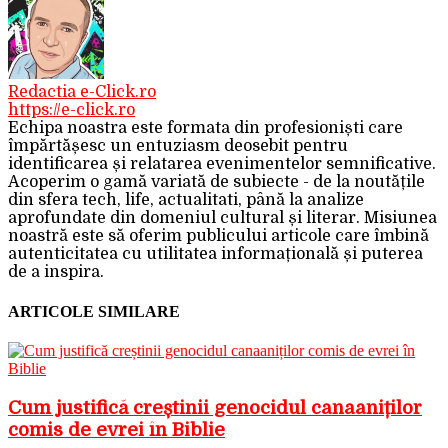
Redactia e-Click.ro
https://e-click.ro
Echipa noastra este formata din profesioniști care
împărtășesc un entuziasm deosebit pentru
identificarea și relatarea evenimentelor semnificative.
Acoperim o gamă variată de subiecte - de la noutățile
din sfera tech, life, actualitati, până la analize
aprofundate din domeniul cultural și literar. Misiunea
noastră este să oferim publicului articole care îmbină
autenticitatea cu utilitatea informațională și puterea
de a inspira.
ARTICOLE SIMILARE
Cum justifică creștinii genocidul canaaniților
comis de evrei în Biblie