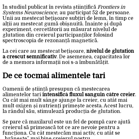
În studiul publicat în revista științifică
Frontiers in
Systems Neuroscience
, au participat 52 de persoane.
Unii au mestecat bețișoare subțiri de lemn, în timp ce
alții au mestecat gumă obișnuită. Înainte și după
experiment, cercetătorii au măsurat nivelul de
glutation din creierul participanților folosind
spectroscopia de rezonanță magnetică.
La cei care au mestecat bețișoare,
nivelul de glutation
a crescut semnificativ
. De asemenea, capacitatea lor
de a memora informații noi s-a îmbunătățit.
De ce tocmai alimentele tari
Oamenii de știință presupun că mestecarea
alimentelor tari
intensifică fluxul sanguin către creier
.
Cu cât mai mult sânge ajunge la creier, cu atât mai
mult oxigen și nutrienți primește acesta. Acest lucru,
la rândul său, stimulează producția de glutation.
Se pare că maxilarul este un fel de pompă care ajută
creierul să primească tot ce are nevoie pentru a
funcționa. Cu cât mestecăm mai activ, cu atât se
„hrănește” mai bine creierul nostru.