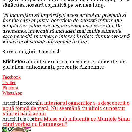
alegere simplă în fiecare zi poate face diferența pentru
sănătatea noastră cognitivă pe termen lung.
Vă încurajăm să împărtășiți acest articol cu prietenii și
familia care ar putea beneficia de această informație
simplă dar valoroasă despre sănătatea creierului. De
asemenea, încercați să includeți mai multe alimente
care necesită mestecare intensă în dieta dumneavoastră
zilnică și observați diferențele în timp.
Sursa imaginii: Unsplash
Etichete:
sănătate cerebrală, mestecare, alimente tari,
glutation, antioxidanți, prevenție Alzheimer
Facebook
Twitter
Pinterest
WhatsApp
Articolul precedent
În interiorul oamenilor s-a descoperit o
nouă formă de viață. Nu seamănă cu nimic cunoscut
științei până acum
Articolul următor
Era Moise sub influență pe Muntele Sinai
când vorbea cu Dumnezeu?