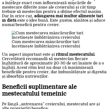
a înțelege exact cum influențează mișcările de
mestecare diferite zone ale creierului și cât timp
trebuie să mestecăm pentru a obține efectul maxim.
Dar în orice caz,
adăugarea mai multor alimente tari
în dietă
este o idee bună. Este gustos, sănătos și aduce
numai beneficii pentru creier.
Cum mestecarea mâncărurilor tari
încetinește îmbătrânirea creierului
Un aspect important este și
ritmul mestecatului
.
Cercetătorii recomandă să mestecăm fiecare
înghițitură de aproximativ 20-30 de ori înainte de a o
înghiți. Acest ritm lent nu doar că maximizează
beneficiile pentru creier, dar îmbunătățește și digestia
și absorbția nutrienților.
Beneficii suplimentare ale
mestecatului temeinic
Pe lângă „antrenarea” creierului, mestecatul are și
alte proprietăți benefice: