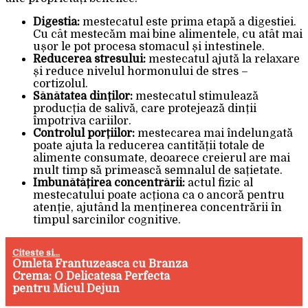
Digestia:
mestecatul este prima etapă a digestiei.
Cu cât mestecăm mai bine alimentele, cu atât mai
ușor le pot procesa stomacul și intestinele.
Reducerea stresului:
mestecatul ajută la relaxare
și reduce nivelul hormonului de stres –
cortizolul.
Sănătatea dinților:
mestecatul stimulează
producția de salivă, care protejează dinții
împotriva cariilor.
Controlul porțiilor:
mestecarea mai îndelungată
poate ajuta la reducerea cantității totale de
alimente consumate, deoarece creierul are mai
mult timp să primească semnalul de sațietate.
Îmbunătățirea concentrării:
actul fizic al
mestecatului poate acționa ca o ancoră pentru
atenție, ajutând la menținerea concentrării în
timpul sarcinilor cognitive.
Citeste si...
Omleta Frantuzeasca cu Branza
Crema: O Delicatesa Perfecta
pentru Micul Dejun