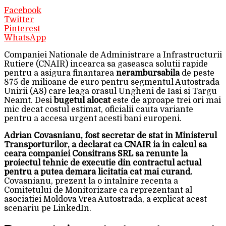
Facebook
Twitter
Pinterest
WhatsApp
Companiei Nationale de Administrare a Infrastructurii
Rutiere (CNAIR) incearca sa gaseasca solutii rapide
pentru a asigura finantarea
nerambursabila
de peste
875 de milioane de euro pentru segmentul Autostrada
Unirii (A8) care leaga orasul Ungheni de Iasi si Targu
Neamt. Desi
bugetul alocat
este de aproape trei ori mai
mic decat costul estimat, oficialii cauta variante
pentru a accesa urgent acesti bani europeni.
Adrian Covasnianu, fost secretar de stat in Ministerul
Transporturilor, a declarat ca CNAIR ia in calcul sa
ceara companiei Consitrans SRL sa renunte la
proiectul tehnic de executie din contractul actual
pentru a putea demara licitatia cat mai curand.
Covasnianu, prezent la o intalnire recenta a
Comitetului de Monitorizare ca reprezentant al
asociatiei Moldova Vrea Autostrada, a explicat acest
scenariu pe LinkedIn.