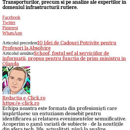
Transporturilor, precum si pe analize ale expertilor in
domeniul infrastructurii rutiere.
Facebook
Twitter
Pinterest
WhatsApp
Articolul precedent
10 Idei de Cadouri Potrivite pentru
Profesori la Absolvire
Articolul următor
Schoof, fostul sef al serviciilor de
informatii, propus pentru functia de prim-ministru in
Olanda
Redactia e-Click.ro
https://e-click.ro
Echipa noastra este formata din profesioniști care
împărtășesc un entuziasm deosebit pentru
identificarea și relatarea evenimentelor semnificative.
Acoperim o gamă variată de subiecte - de la noutățile
din sfera tech, life, actualitati, până la analize