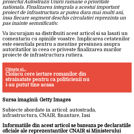
proiectul Autostrazii Unirii ramane o prioritate
nationala. Finalizarea integrala a acestui important
proiect de infrastructura ar putea dura mai multi ani,
insa fiecare segment deschis circulatiei reprezinta un
pas inainte semnificativ.
Va incurajam sa distribuiti acest articol si sa lasati un
comentariu cu opiniile voastre. Implicarea cetatenilor
este esentiala pentru a mentine presiunea asupra
autoritatilor in ceea ce priveste finalizarea marilor
proiecte de infrastructura rutiera.
Citeste si...
Ciolacu cere iertare romanilor din
strainatate pentru ca politicienii nu
i-au putut tine acasa
Sursa imaginii: Getty Images
Subiecte abordate in articol: autostrada,
infrastructura, CNAIR, finantare, Iasi
Informatiile din acest articol se bazeaza pe declaratiile
oficiale ale reprezentantilor CNAIR si Ministerului