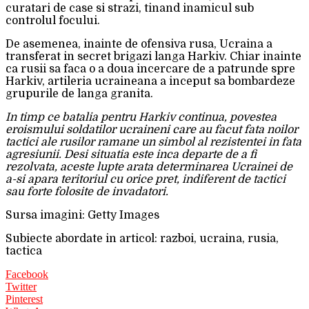
curatari de case si strazi, tinand inamicul sub
controlul focului.
De asemenea, inainte de ofensiva rusa, Ucraina a
transferat in secret brigazi langa Harkiv. Chiar inainte
ca rusii sa faca o a doua incercare de a patrunde spre
Harkiv, artileria ucraineana a inceput sa bombardeze
grupurile de langa granita.
In timp ce batalia pentru Harkiv continua, povestea
eroismului soldatilor ucraineni care au facut fata noilor
tactici ale rusilor ramane un simbol al rezistentei in fata
agresiunii. Desi situatia este inca departe de a fi
rezolvata, aceste lupte arata determinarea Ucrainei de
a-si apara teritoriul cu orice pret, indiferent de tactici
sau forte folosite de invadatori.
Sursa imagini: Getty Images
Subiecte abordate in articol: razboi, ucraina, rusia,
tactica
Facebook
Twitter
Pinterest