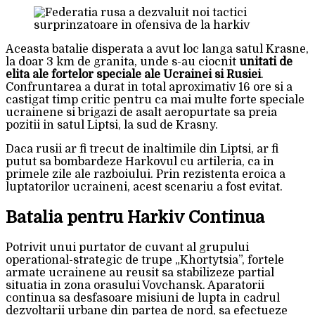
Aceasta batalie disperata a avut loc langa satul Krasne,
la doar 3 km de granita, unde s-au ciocnit
unitati de
elita ale fortelor speciale ale Ucrainei si Rusiei
.
Confruntarea a durat in total aproximativ 16 ore si a
castigat timp critic pentru ca mai multe forte speciale
ucrainene si brigazi de asalt aeropurtate sa preia
pozitii in satul Liptsi, la sud de Krasny.
Daca rusii ar fi trecut de inaltimile din Liptsi, ar fi
putut sa bombardeze Harkovul cu artileria, ca in
primele zile ale razboiului. Prin rezistenta eroica a
luptatorilor ucraineni, acest scenariu a fost evitat.
Batalia pentru Harkiv Continua
Potrivit unui purtator de cuvant al grupului
operational-strategic de trupe „Khortytsia”, fortele
armate ucrainene au reusit sa stabilizeze partial
situatia in zona orasului Vovchansk. Aparatorii
continua sa desfasoare misiuni de lupta in cadrul
dezvoltarii urbane din partea de nord, sa efectueze