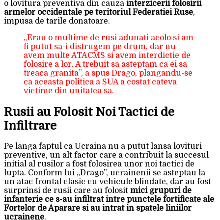
o lovitura preventiva din cauza
interzicerii folosirii
armelor occidentale pe teritoriul Federatiei Ruse
,
impusa de tarile donatoare.
„Erau o multime de rusi adunati acolo si am
fi putut sa-i distrugem pe drum, dar nu
avem multe ATACMS si avem interdictie de
folosire a lor. A trebuit sa asteptam ca ei sa
treaca granita”, a spus Drago, plangandu-se
ca aceasta politica a SUA a costat cateva
victime din unitatea sa.
Rusii au Folosit Noi Tactici de
Infiltrare
Pe langa faptul ca Ucraina nu a putut lansa lovituri
preventive, un alt factor care a contribuit la succesul
initial al rusilor a fost folosirea unor noi tactici de
lupta. Conform lui „Drago”, ucrainenii se asteptau la
un atac frontal clasic cu vehicule blindate, dar au fost
surprinsi de rusii care au folosit
mici grupuri de
infanterie ce s-au infiltrat intre punctele fortificate ale
Fortelor de Aparare si au intrat in spatele liniilor
ucrainene
.