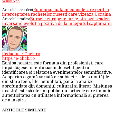
WhatsApp
Articolul precedent
Romania, luata in considerare pentru
interceptarea rachetelor rusesti care vizeaza Ucraina
Articolul următor
Bursele europene inregistreaza scaderi,
inversand evolutia pozitiva de la inceputul saptamanii
Redactia e-Click.ro
https://e-click.ro
Echipa noastra este formata din profesioniști care
împărtășesc un entuziasm deosebit pentru
identificarea și relatarea evenimentelor semnificative.
Acoperim o gamă variată de subiecte - de la noutățile
din sfera tech, life, actualitati, până la analize
aprofundate din domeniul cultural și literar. Misiunea
noastră este să oferim publicului articole care îmbină
autenticitatea cu utilitatea informațională și puterea
de a inspira.
ARTICOLE SIMILARE