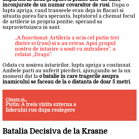
inconjurate de un numar covarsitor de rusi
. Dupa o
lupta apriga, cand transeele erau deja in flacari si
situatia parea fara speranta, luptatorul a chemat focul
de artilerie in propria pozitie, sperand sa
supravietuiasca in sant.
„A functionat. Artileria a ucis cel putin trei
dintre ei (rusi) si s-au retras. Apoi grupul
nostru de intarire a sosit cu mitraliere”, a
relatat „Drago”.
Odata cu sosirea intaririlor, lupta apriga a continuat.
Ambele parti au suferit pierderi, ajungandu-se la un
moment dat la
o batalie in care tragerile asupra
inamicului se faceau de la o distanta de doar 5 metri
.
Citeste si...
Putin: A treia vizita externa a
liderului rus dupa realegere
Batalia Decisiva de la Krasne