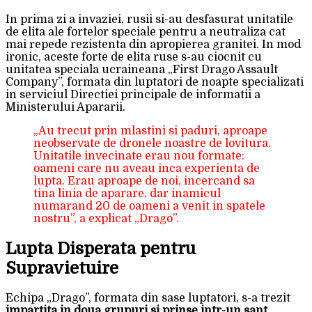
In prima zi a invaziei, rusii si-au desfasurat unitatile
de elita ale fortelor speciale pentru a neutraliza cat
mai repede rezistenta din apropierea granitei. In mod
ironic, aceste forte de elita ruse s-au ciocnit cu
unitatea speciala ucraineana „First Drago Assault
Company”, formata din luptatori de noapte specializati
in serviciul Directiei principale de informatii a
Ministerului Apararii.
„Au trecut prin mlastini si paduri, aproape
neobservate de dronele noastre de lovitura.
Unitatile invecinate erau nou formate:
oameni care nu aveau inca experienta de
lupta. Erau aproape de noi, incercand sa
tina linia de aparare, dar inamicul
numarand 20 de oameni a venit in spatele
nostru”, a explicat „Drago”.
Lupta Disperata pentru
Supravietuire
Echipa „Drago”, formata din sase luptatori, s-a trezit
impartita in doua grupuri si prinse intr-un sant,