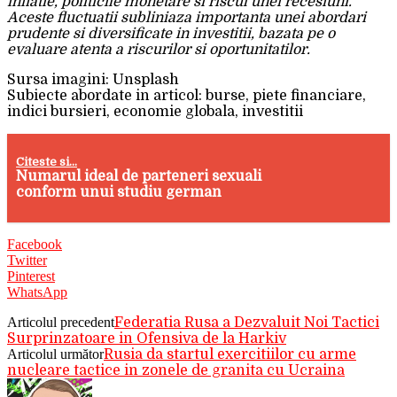
inflatie, politicile monetare si riscul unei recesiuni.
Aceste fluctuatii subliniaza importanta unei abordari
prudente si diversificate in investitii, bazata pe o
evaluare atenta a riscurilor si oportunitatilor.
Sursa imagini: Unsplash
Subiecte abordate in articol: burse, piete financiare,
indici bursieri, economie globala, investitii
Citeste si...
Numarul ideal de parteneri sexuali
conform unui studiu german
Facebook
Twitter
Pinterest
WhatsApp
Articolul precedent
Federatia Rusa a Dezvaluit Noi Tactici
Surprinzatoare in Ofensiva de la Harkiv
Articolul următor
Rusia da startul exercitiilor cu arme
nucleare tactice in zonele de granita cu Ucraina