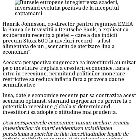
Henrik Johnsson, co-director pentru regiunea EMEA
la Banca de Investitii a Deutsche Bank, a explicat ca
exuberanta recenta a pietei – care a dus indicii
precum Stoxx 600 la niveluri record – a fost
alimentata de un „scenariu de aterizare lina a
economiei”.
Aceasta perspectiva sugereaza ca investitorii au mizat
pe o incetinire treptata a cresterii economice, fara a
intra in recesiune, permitand politicilor monetare
restrictive sa reduca inflatia fara a provoca daune
semnificative.
Insa, datele economice recente par sa contrazica acest
scenariu optimist, starnind ingrijorari cu privire la o
potentiala recesiune globala si determinand
investitorii sa adopte o atitudine mai prudenta.
Desi perspectivele economice raman neclare, reactia
investitorilor de marti evidentiaza volatilitatea
persistenta a pietelor in fata incertitudinilor legate de