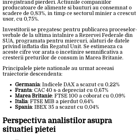
inregistrand pierderi. Actiunile companiilor
producatoare de alimente si bauturi au consemnat o
scadere de 0,83%, in timp ce sectorul minier a crescut
usor, cu 0,75%.
Investitorii se pregatesc pentru publicarea proceselor-
verbale de la ultima intalnire a Rezervei Federale din
SUA, programata pentru miercuri, alaturi de datele
privind inflatia din Regatul Unit. Se estimeaza ca
aceste cifre vor arata o incetinire semnificativa a
cresterii preturilor de consum in Marea Britanie.
Principalele piete nationale au urmat aceeasi
traiectorie descendenta:
Germania
: Indicele DAX a scazut cu 0,22%
Franta
: CAC 40 s-a depreciat cu 0,67%
Marea Britanie
: FTSE 100 a coborat cu 0,09%
Italia
: FTSE MIB a pierdut 0,64%
Spania
: IBEX 35 a scazut cu 0,04%
Perspectiva analistilor asupra
situatiei pietei