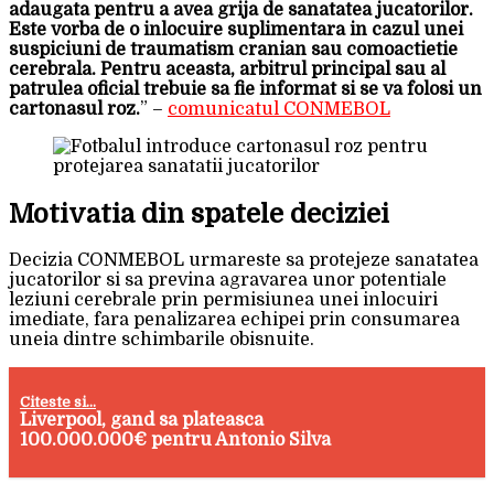
adaugata pentru a avea grija de sanatatea jucatorilor.
Este vorba de o inlocuire suplimentara in cazul unei
suspiciuni de traumatism cranian sau comoactietie
cerebrala. Pentru aceasta, arbitrul principal sau al
patrulea oficial trebuie sa fie informat si se va folosi un
cartonasul roz.
” –
comunicatul CONMEBOL
Motivatia din spatele deciziei
Decizia CONMEBOL urmareste sa protejeze sanatatea
jucatorilor si sa previna agravarea unor potentiale
leziuni cerebrale prin permisiunea unei inlocuiri
imediate, fara penalizarea echipei prin consumarea
uneia dintre schimbarile obisnuite.
Citeste si...
Liverpool, gand sa plateasca
100.000.000€ pentru Antonio Silva