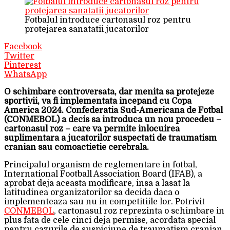
Fotbalul introduce cartonasul roz pentru
protejarea sanatatii jucatorilor
Facebook
Twitter
Pinterest
WhatsApp
O schimbare controversata, dar menita sa protejeze
sportivii, va fi implementata incepand cu Copa
America 2024. Confederatia Sud-Americana de Fotbal
(CONMEBOL) a decis sa introduca un nou procedeu –
cartonasul roz – care va permite inlocuirea
suplimentara a jucatorilor suspectati de traumatism
cranian sau comoactietie cerebrala.
Principalul organism de reglementare in fotbal,
International Football Association Board (IFAB), a
aprobat deja aceasta modificare, insa a lasat la
latitudinea organizatorilor sa decida daca o
implementeaza sau nu in competitiile lor. Potrivit
CONMEBOL
, cartonasul roz reprezinta o schimbare in
plus fata de cele cinci deja permise, acordata special
pentru cazurile de suspiciune de traumatism cranian.