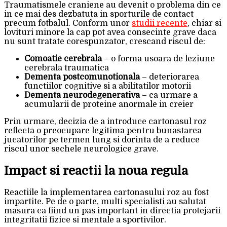
Traumatismele craniene au devenit o problema din ce
in ce mai des dezbatuta in sporturile de contact
precum fotbalul. Conform unor
studii recente
, chiar si
lovituri minore la cap pot avea consecinte grave daca
nu sunt tratate corespunzator, crescand riscul de:
Comoatie cerebrala
– o forma usoara de leziune
cerebrala traumatica
Dementa postcomunotionala
– deteriorarea
functiilor cognitive si a abilitatilor motorii
Dementa neurodegenerativa
– ca urmare a
acumularii de proteine anormale in creier
Prin urmare, decizia de a introduce cartonasul roz
reflecta o preocupare legitima pentru bunastarea
jucatorilor pe termen lung si dorinta de a reduce
riscul unor sechele neurologice grave.
Impact si reactii la noua regula
Reactiile la implementarea cartonasului roz au fost
impartite. Pe de o parte, multi specialisti au salutat
masura ca fiind un pas important in directia protejarii
integritatii fizice si mentale a sportivilor.