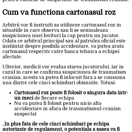
Cum va functiona cartonasul roz
Arbitrii vor fi instruiti sa utilizeze cartonasul roz in
situatiile in care observa sau li se semnaleaza
suspiciunea unei lovituri la cap pentru un jucator.
Odata ce arbitrul principal sau al patrulea oficial este
instiintat despre posibila accidentare, va putea arata
cartonasul respectiv catre banca tehnica a echipei
afectate.
Ulterior, medicii vor evalua starea jucatorului, iar in
cazul in care se confirma suspiciunea de traumatism
cranian, acesta va putea fi inlocuit fara a se consuma
una dintre cele cinci schimbari obisnuite. Totusi:
Cartonasul roz poate fi folosit o singura data intr-
un meci
de fiecare echipa
Nu va putea fi folosit pentru nicio alta
accidentare in afara de traumatismul cranian
suspectat
„
In plus fata de cele cinci schimbari pe echipa
autorizate de regulament, o potentiala a sasea va fi