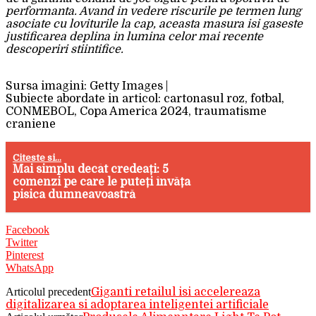
performanta. Avand in vedere riscurile pe termen lung
asociate cu loviturile la cap, aceasta masura isi gaseste
justificarea deplina in lumina celor mai recente
descoperiri stiintifice.
Sursa imagini: Getty Images |
Subiecte abordate in articol: cartonasul roz, fotbal,
CONMEBOL, Copa America 2024, traumatisme
craniene
Citeste si...
Mai simplu decât credeați: 5
comenzi pe care le puteți învăța
pisica dumneavoastră
Facebook
Twitter
Pinterest
WhatsApp
Articolul precedent
Giganti retailul isi accelereaza
digitalizarea si adoptarea inteligentei artificiale