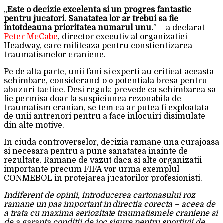
„
Este o decizie excelenta si un progres fantastic
pentru jucatori. Sanatatea lor ar trebui sa fie
intotdeauna prioritatea numarul unu.
” – a declarat
Peter McCabe
, director executiv al organizatiei
Headway, care militeaza pentru constientizarea
traumatismelor craniene.
Pe de alta parte, unii fani si experti au criticat aceasta
schimbare, considerand-o o potentiala bresa pentru
abuzuri tactice. Desi regula prevede ca schimbarea sa
fie permisa doar la suspiciunea rezonabila de
traumatism cranian, se tem ca ar putea fi exploatata
de unii antrenori pentru a face inlocuiri disimulate
din alte motive.
In ciuda controverselor, decizia ramane una curajoasa
si necesara pentru a pune sanatatea inainte de
rezultate. Ramane de vazut daca si alte organizatii
importante precum FIFA vor urma exemplul
CONMEBOL in protejarea jucatorilor profesionisti.
Indiferent de opinii, introducerea cartonasului roz
ramane un pas important in directia corecta – aceea de
a trata cu maxima seriozitate traumatismele craniene si
de a garanta conditii de joc sigure pentru sportivii de