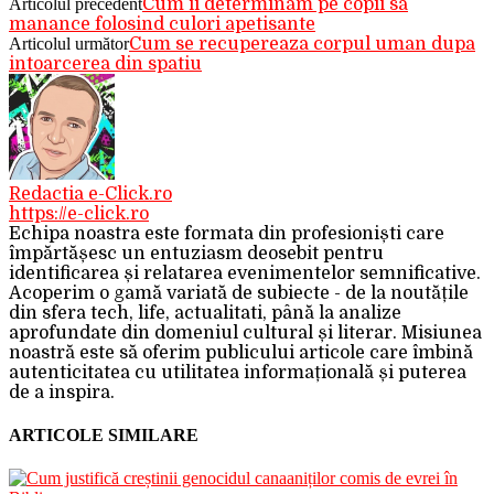
Articolul precedent
Cum ii determinam pe copii sa
manance folosind culori apetisante
Articolul următor
Cum se recupereaza corpul uman dupa
intoarcerea din spatiu
Redactia e-Click.ro
https://e-click.ro
Echipa noastra este formata din profesioniști care
împărtășesc un entuziasm deosebit pentru
identificarea și relatarea evenimentelor semnificative.
Acoperim o gamă variată de subiecte - de la noutățile
din sfera tech, life, actualitati, până la analize
aprofundate din domeniul cultural și literar. Misiunea
noastră este să oferim publicului articole care îmbină
autenticitatea cu utilitatea informațională și puterea
de a inspira.
ARTICOLE SIMILARE