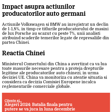
Impact asupra actiunilor
producatorilor auto germani
Actiunile Volkswagen si BMW au inregistrat un declin
de 1-1,8%, in timp ce titlurile producatorului de masini
de lux Porsche au scazut cu peste 7%, unii analisti
atribuind scaderile temerilor legate de represaliile din
partea Chinei.
Reactia Chinei
Ministerul Comertului din China a avertizat ca va lua
toate masurile necesare pentru a proteja drepturile
legitime ale producatorilor auto chinezi, in urma
deciziei UE. China va monitoriza cu atentie situatia si
considera ca decizia Comisiei Europene incalca
reglementarile comerciale globale.
Citeste si...
Alegeri 2024: Batalia finala pentru
putere se va juca in luna decembrie