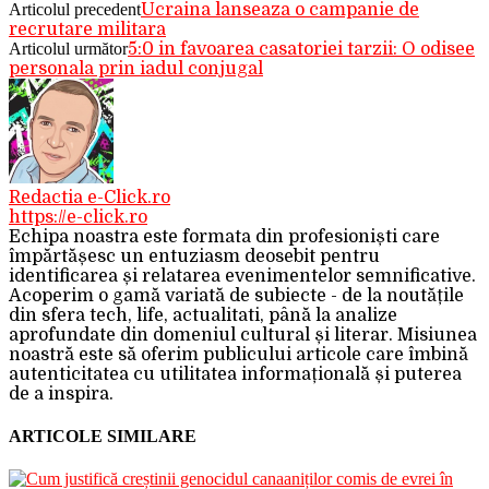
Articolul precedent
Ucraina lanseaza o campanie de
recrutare militara
Articolul următor
5:0 in favoarea casatoriei tarzii: O odisee
personala prin iadul conjugal
Redactia e-Click.ro
https://e-click.ro
Echipa noastra este formata din profesioniști care
împărtășesc un entuziasm deosebit pentru
identificarea și relatarea evenimentelor semnificative.
Acoperim o gamă variată de subiecte - de la noutățile
din sfera tech, life, actualitati, până la analize
aprofundate din domeniul cultural și literar. Misiunea
noastră este să oferim publicului articole care îmbină
autenticitatea cu utilitatea informațională și puterea
de a inspira.
ARTICOLE SIMILARE