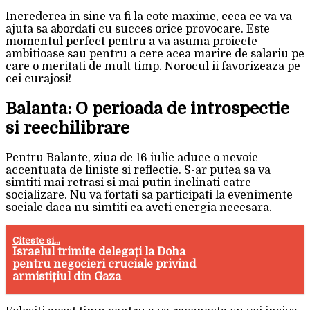
Increderea in sine va fi la cote maxime, ceea ce va va
ajuta sa abordati cu succes orice provocare. Este
momentul perfect pentru a va asuma proiecte
ambitioase sau pentru a cere acea marire de salariu pe
care o meritati de mult timp. Norocul ii favorizeaza pe
cei curajosi!
Balanta: O perioada de introspectie
si reechilibrare
Pentru Balante, ziua de 16 iulie aduce o nevoie
accentuata de liniste si reflectie. S-ar putea sa va
simtiti mai retrasi si mai putin inclinati catre
socializare. Nu va fortati sa participati la evenimente
sociale daca nu simtiti ca aveti energia necesara.
Citeste si...
Israelul trimite delegați la Doha
pentru negocieri cruciale privind
armistițiul din Gaza