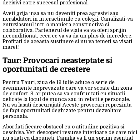
decisivi catre succesul profesional.
Aveti grija insa sa nu deveniti prea agresivi sau
nerabdatori in interactiunile cu colegii. Canalizati-va
entuziasmul intr-o maniera constructiva si
colaborativa. Partenerul de viata va va oferi sprijin
neconditionat, ceea ce va va da un plus de incredere.
Profitati de aceasta sustinere si nu va temeti sa visati
maret!
Taur: Provocari neasteptate si
oportunitati de crestere
Pentru Tauri, ziua de 16 iulie aduce o serie de
evenimente neprevazute care va vor scoate din zona
de confort. S-ar putea sa va confruntati cu situatii
delicate la locul de munca sau in relatiile personale.
Nu va lasati descurajati! Aceste provocari reprezinta
de fapt oportunitati deghizate pentru dezvoltare
personala.
Abordati fiecare obstacol cu o atitudine pozitiva si
deschisa. Veti descoperi resurse interioare de care nici
nu stiati ca dispuneti. Familia va fi un sprijin esential