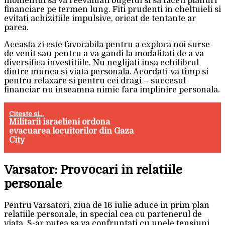
momentul sa va reevaluati bugetul si sa faceti planuri
financiare pe termen lung. Fiti prudenti in cheltuieli si
evitati achizitiile impulsive, oricat de tentante ar
parea.
Aceasta zi este favorabila pentru a explora noi surse
de venit sau pentru a va gandi la modalitati de a va
diversifica investitiile. Nu neglijati insa echilibrul
dintre munca si viata personala. Acordati-va timp si
pentru relaxare si pentru cei dragi – succesul
financiar nu inseamna nimic fara implinire personala.
Citeste si...
Militarii israelieni ordona
evacuarea locuitorilor din Gaza
City
Varsator: Provocari in relatiile
personale
Pentru Varsatori, ziua de 16 iulie aduce in prim plan
relatiile personale, in special cea cu partenerul de
viata. S-ar putea sa va confruntati cu unele tensiuni