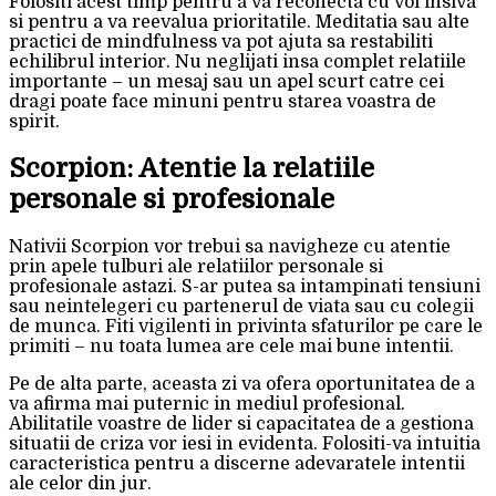
Folositi acest timp pentru a va reconecta cu voi insiva
si pentru a va reevalua prioritatile. Meditatia sau alte
practici de mindfulness va pot ajuta sa restabiliti
echilibrul interior. Nu neglijati insa complet relatiile
importante – un mesaj sau un apel scurt catre cei
dragi poate face minuni pentru starea voastra de
spirit.
Scorpion: Atentie la relatiile
personale si profesionale
Nativii Scorpion vor trebui sa navigheze cu atentie
prin apele tulburi ale relatiilor personale si
profesionale astazi. S-ar putea sa intampinati tensiuni
sau neintelegeri cu partenerul de viata sau cu colegii
de munca. Fiti vigilenti in privinta sfaturilor pe care le
primiti – nu toata lumea are cele mai bune intentii.
Pe de alta parte, aceasta zi va ofera oportunitatea de a
va afirma mai puternic in mediul profesional.
Abilitatile voastre de lider si capacitatea de a gestiona
situatii de criza vor iesi in evidenta. Folositi-va intuitia
caracteristica pentru a discerne adevaratele intentii
ale celor din jur.