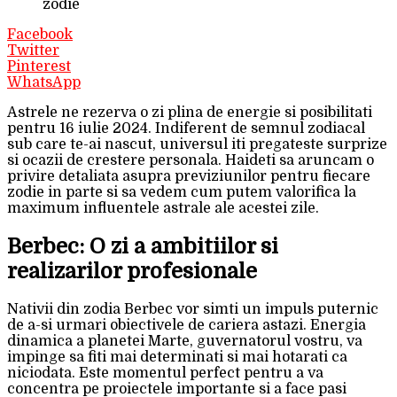
zodie
Facebook
Twitter
Pinterest
WhatsApp
Astrele ne rezerva o zi plina de energie si posibilitati
pentru 16 iulie 2024. Indiferent de semnul zodiacal
sub care te-ai nascut, universul iti pregateste surprize
si ocazii de crestere personala. Haideti sa aruncam o
privire detaliata asupra previziunilor pentru fiecare
zodie in parte si sa vedem cum putem valorifica la
maximum influentele astrale ale acestei zile.
Berbec: O zi a ambitiilor si
realizarilor profesionale
Nativii din zodia Berbec vor simti un impuls puternic
de a-si urmari obiectivele de cariera astazi. Energia
dinamica a planetei Marte, guvernatorul vostru, va
impinge sa fiti mai determinati si mai hotarati ca
niciodata. Este momentul perfect pentru a va
concentra pe proiectele importante si a face pasi