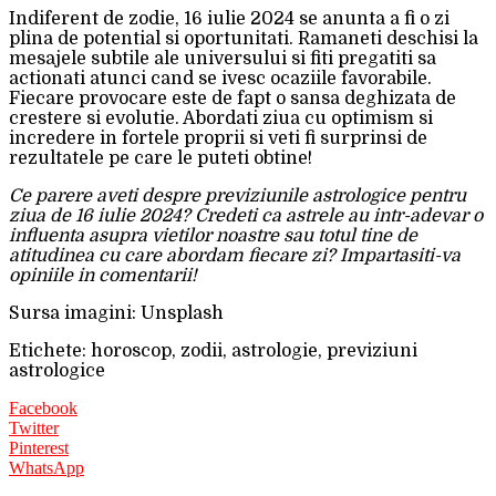
Indiferent de zodie, 16 iulie 2024 se anunta a fi o zi
plina de potential si oportunitati. Ramaneti deschisi la
mesajele subtile ale universului si fiti pregatiti sa
actionati atunci cand se ivesc ocaziile favorabile.
Fiecare provocare este de fapt o sansa deghizata de
crestere si evolutie. Abordati ziua cu optimism si
incredere in fortele proprii si veti fi surprinsi de
rezultatele pe care le puteti obtine!
Ce parere aveti despre previziunile astrologice pentru
ziua de 16 iulie 2024? Credeti ca astrele au intr-adevar o
influenta asupra vietilor noastre sau totul tine de
atitudinea cu care abordam fiecare zi? Impartasiti-va
opiniile in comentarii!
Sursa imagini: Unsplash
Etichete: horoscop, zodii, astrologie, previziuni
astrologice
Facebook
Twitter
Pinterest
WhatsApp