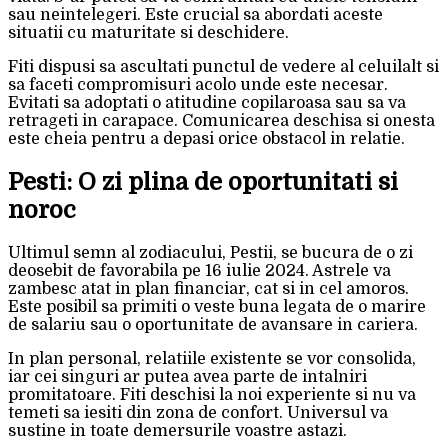
sau neintelegeri. Este crucial sa abordati aceste
situatii cu maturitate si deschidere.
Fiti dispusi sa ascultati punctul de vedere al celuilalt si
sa faceti compromisuri acolo unde este necesar.
Evitati sa adoptati o atitudine copilaroasa sau sa va
retrageti in carapace. Comunicarea deschisa si onesta
este cheia pentru a depasi orice obstacol in relatie.
Pesti: O zi plina de oportunitati si
noroc
Ultimul semn al zodiacului, Pestii, se bucura de o zi
deosebit de favorabila pe 16 iulie 2024. Astrele va
zambesc atat in plan financiar, cat si in cel amoros.
Este posibil sa primiti o veste buna legata de o marire
de salariu sau o oportunitate de avansare in cariera.
In plan personal, relatiile existente se vor consolida,
iar cei singuri ar putea avea parte de intalniri
promitatoare. Fiti deschisi la noi experiente si nu va
temeti sa iesiti din zona de confort. Universul va
sustine in toate demersurile voastre astazi.