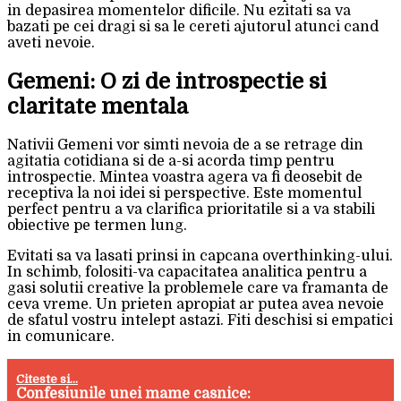
in depasirea momentelor dificile. Nu ezitati sa va
bazati pe cei dragi si sa le cereti ajutorul atunci cand
aveti nevoie.
Gemeni: O zi de introspectie si
claritate mentala
Nativii Gemeni vor simti nevoia de a se retrage din
agitatia cotidiana si de a-si acorda timp pentru
introspectie. Mintea voastra agera va fi deosebit de
receptiva la noi idei si perspective. Este momentul
perfect pentru a va clarifica prioritatile si a va stabili
obiective pe termen lung.
Evitati sa va lasati prinsi in capcana overthinking-ului.
In schimb, folositi-va capacitatea analitica pentru a
gasi solutii creative la problemele care va framanta de
ceva vreme. Un prieten apropiat ar putea avea nevoie
de sfatul vostru intelept astazi. Fiti deschisi si empatici
in comunicare.
Citeste si...
Confesiunile unei mame casnice: