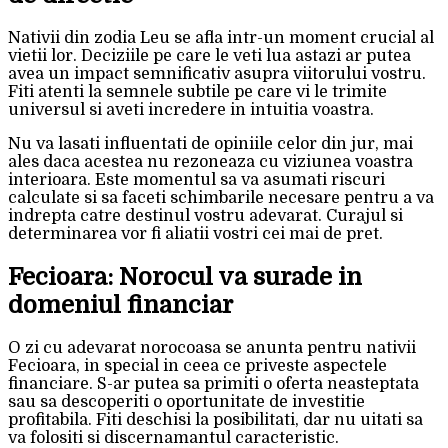
Nativii din zodia Leu se afla intr-un moment crucial al
vietii lor. Deciziile pe care le veti lua astazi ar putea
avea un impact semnificativ asupra viitorului vostru.
Fiti atenti la semnele subtile pe care vi le trimite
universul si aveti incredere in intuitia voastra.
Nu va lasati influentati de opiniile celor din jur, mai
ales daca acestea nu rezoneaza cu viziunea voastra
interioara. Este momentul sa va asumati riscuri
calculate si sa faceti schimbarile necesare pentru a va
indrepta catre destinul vostru adevarat. Curajul si
determinarea vor fi aliatii vostri cei mai de pret.
Fecioara: Norocul va surade in
domeniul financiar
O zi cu adevarat norocoasa se anunta pentru nativii
Fecioara, in special in ceea ce priveste aspectele
financiare. S-ar putea sa primiti o oferta neasteptata
sau sa descoperiti o oportunitate de investitie
profitabila. Fiti deschisi la posibilitati, dar nu uitati sa
va folositi si discernamantul caracteristic.