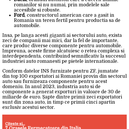
romanilor si nu numai, prin modelele sale
accesibile si robuste.
Ford
, constructorul american care a gasit in
Romania un teren fertil pentru productia sa de
automobile.
Insa, pe langa acesti giganti ai sectorului auto, exista
zeci de companii mai mici, dar la fel de importante,
care produc diverse componente pentru automobile.
Impreuna, aceste firme alcatuiesc o retea complexa si
interdependenta, contribuind semnificativ la succesul
industriei auto romanesti pe pietele internationale.
Conform datelor INS furnizate pentru ZF, jumatate
din top 100 exportatori ai Romaniei provin din sectorul
auto sau furnizeaza componente pentru acest
domeniu. In anul 2023, industria auto si de
componente a generat exporturi in valoare de 30 de
miliarde de euro. Șapte dintre primii zeci exportatori
sunt din zona auto, in timp ce primii cinci apartin
exclusiv acestui sector.
Citeste si...
7 Orasele Fermecatoare din Italia