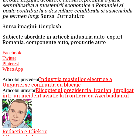
semnificativa a mostenirii economice a Romaniei si
poate contribui la o dezvoltare echilibrata si sustenabila
pe termen lung.
Sursa: Jurnalul.ro
Sursa imagini: Unsplash
Subiecte abordate in articol: industria auto, export,
Romania, componente auto, productie auto
Facebook
Twitter
Pinterest
WhatsApp
Articolul precedent
Industria masinilor electrice a
Ungariei se confrunta cu blocaje
Articolul următor
Elicopterul prezidential iranian, implicat
intr-un incident aviatic la frontiera cu Azerbaidjanul
Redactia e-Click.ro