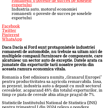
Industria auto, motorul economiei
romanesti: o poveste de succes pe soselele
exportului
Facebook
Twitter
Pinterest
WhatsApp
Daca Dacia si Ford sunt protagonistele industriei
romanesti de automobile, nu trebuie sa uitam nici de
multiplele companii furnizoare de componente, care
alcatuiesc un sector auto de exceptie. Datele arata ca
jumatate din exporturile tarii noastre provin din
aceasta ramura economica vitala.
Romania a fost odinioara numita „Granarul Europei”
pentru productivitatea sa agricola remarcabila. Insa,
in prezent, industria auto a depasit cu mult sectorul
cerealelor, acaparand 48% din totalul exporturilor, in
timp ce piata de cereale abia atinge pragul de 7%.
Statisticile Institutului National de Statistica (INS)
pentru trimestrul I din 2024 releva o pondere