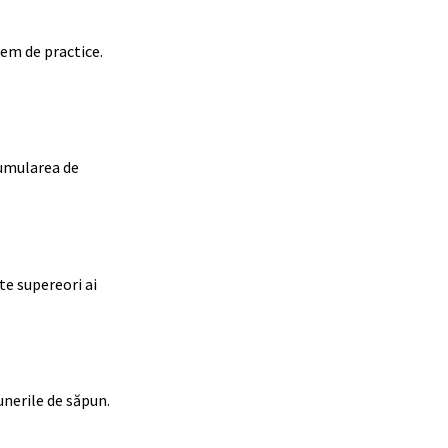
rem de practice.
cumularea de
te supereori ai
unerile de săpun.