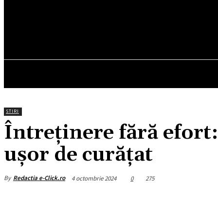
17.2
C
München
vineri, august 7, 2026
HOM
STIRI
Întreținere fără efort
ușor de curățat
By
Redactia e-Click.ro
4 octombrie 2024
0
275