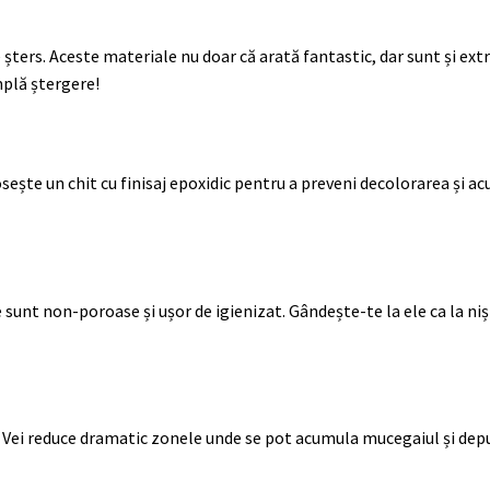
șters. Aceste materiale nu doar că arată fantastic, dar sunt și ext
mplă ștergere!
osește un chit cu finisaj epoxidic pentru a preveni decolorarea și a
sunt non-poroase și ușor de igienizat. Gândește-te la ele ca la niș
lă. Vei reduce dramatic zonele unde se pot acumula mucegaiul și dep