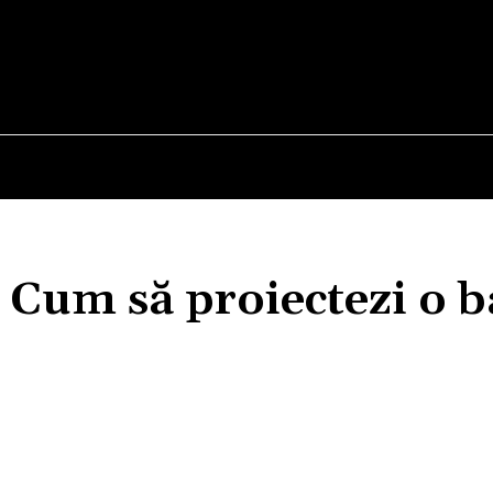
E
STIRI
TEHNOLOGIE-STIINTA
CURIOZITATI
: Cum să proiectezi o b
Acțiune