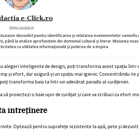
dactia e-Click.ro
https://e-click.ro
ntuziasm deosebit pentru identificarea și relatarea evenimentelor semnific
ati, până la analize aprofundate din domeniul cultural și literar. Misiunea noa
ticitatea cu utilitatea informațională și puterea de a inspira.
 cu alegeri inteligente de design, poți transforma acest spațiu înt
timp și efort, dar asigură și un spațiu mai igienic. Concentrându-te
, poți transforma baia ta într-un adevărat paradis al curățeniei.
 să proiectezi o baie ușor de curățat și care va străluci cu efort mi
ă întreținere
trivite. Optează pentru suprafețe rezistente la apă, pete și dezvol