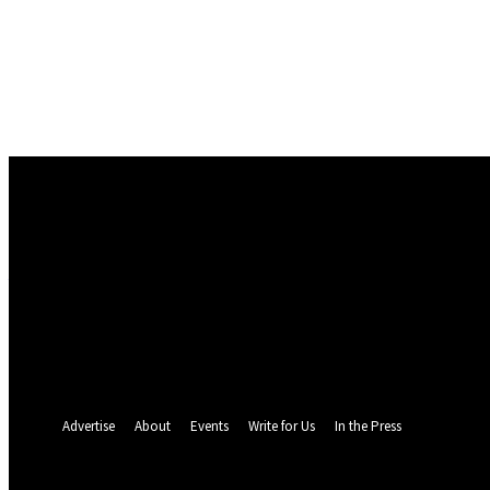
Conectare
Bine ați venit! Autentificați-vă in contul dvs
numele dvs de utilizator
parola dvs
Ați uitat parola? obține ajutor
Politica de Confidentialitate
Recuperare parola
Recuperați-vă parola
adresa dvs de email
O parola va fi trimisă pe adresa dvs de email.
Advertise
About
Events
Write for Us
In the Press