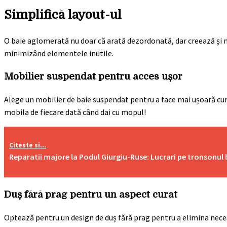
Simplifică layout-ul
O baie aglomerată nu doar că arată dezordonată, dar creează și m
minimizând elementele inutile.
Mobilier suspendat pentru acces ușor
Alege un mobilier de baie suspendat pentru a face mai ușoară curăț
mobila de fiecare dată când dai cu mopul!
Citeste si...
Reparatii majore la Podul Giurgiu-Ruse: Lucrari pe tronsonul 
Duș fără prag pentru un aspect curat
Optează pentru un design de duș fără prag pentru a elimina neces