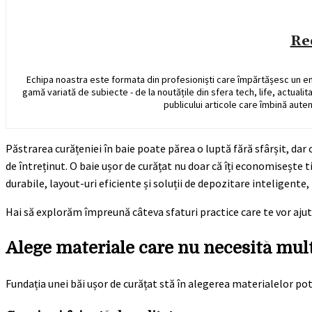
Re
Echipa noastra este formata din profesioniști care împărtășesc un e
gamă variată de subiecte - de la noutățile din sfera tech, life, actualit
publicului articole care îmbină auten
Păstrarea curățeniei în baie poate părea o luptă fără sfârșit, dar
de întreținut. O baie ușor de curățat nu doar că îți economisește 
durabile, layout-uri eficiente și soluții de depozitare inteligente
Hai să explorăm împreună câteva sfaturi practice care te vor ajuta
Alege materiale care nu necesită mult
Fundația unei băi ușor de curățat stă în alegerea materialelor po