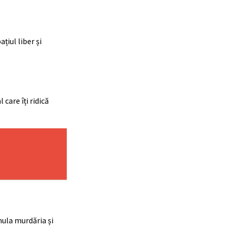
iul liber și
care îți ridică
mula murdăria și