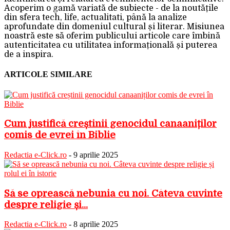
Acoperim o gamă variată de subiecte - de la noutățile
din sfera tech, life, actualitati, până la analize
aprofundate din domeniul cultural și literar. Misiunea
noastră este să oferim publicului articole care îmbină
autenticitatea cu utilitatea informațională și puterea
de a inspira.
ARTICOLE SIMILARE
Cum justifică creștinii genocidul canaaniților
comis de evrei în Biblie
Redactia e-Click.ro
-
9 aprilie 2025
Să se oprească nebunia cu noi. Câteva cuvinte
despre religie și...
Redactia e-Click.ro
-
8 aprilie 2025