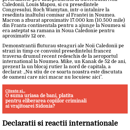
Caledonii, Louis Mapou, si cu presedintele
Congresului, Roch Wamytan, intr-o intalnire la
resedinta inaltului comisar al Frantei in Noumea.
Macron a zburat aproximativ 17.000 km (10.500 mile)
din Franta continentala pentru a ajunge la Noumea si
era asteptat sa ramana in Noua Caledonie pentru
aproximativ 12 ore.
Demonstrantii fluturau steaguri ale Noii Caledonii pe
strazi in timp ce convoiul presedintelui francez
traversa drumul recent redeschis de la aeroportul
international la Noumea. Mike, un Kanak de 52 de ani,
prezent la un blocaj rutier la nord de capitala, a
declarat: „Nu stiu de ce soarta noastra este discutata
de oameni care nici macar nu locuiesc aici”.
Citeste si...
O suma uriasa de bani, platita
pentru eliberarea copiilor criminali
ai vrajitoarei Sidonia?
Declaratii si reactii internationale