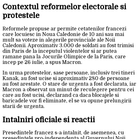
Contextul reformelor electorale si
protestele
Reformele propuse ar permite cetatenilor francezi
care locuiesc in Noua Caledonie de 10 ani sau mai
mult sa voteze in alegerile provinciale ale Noii
Caledonii. Aproximativ 3.000 de soldati au fost trimisi
din Paris de la inceputul violentelor si ar putea
ramane pana la Jocurile Olimpice de la Paris, care
incep pe 26 iulie, a spus Macron.
In urma protestelor, sase persoane, inclusiv trei tineri
Kanak, au fost ucise si aproximativ 280 de persoane
au fost arestate. O stare de urgenta a fost declarata, iar
Macron a observat un minut de reculegere pentru cei
care au fost ucisi, declarand ca daca blocajele si
baricadele vor fi eliminate, el se va opune prelungirii
starii de urgenta.
Intalniri oficiale si reactii
Presedintele francez s-a intalnit, de asemenea, cu
presedintele pro-independenta al Guvernului Noii