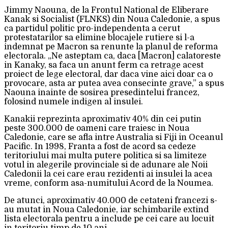
Jimmy Naouna, de la Frontul National de Eliberare
Kanak si Socialist (FLNKS) din Noua Caledonie, a spus
ca partidul politic pro-independenta a cerut
protestatarilor sa elimine blocajele rutiere si l-a
indemnat pe Macron sa renunte la planul de reforma
electorala. „Ne asteptam ca, daca [Macron] calatoreste
in Kanaky, sa faca un anunt ferm ca retrage acest
proiect de lege electoral, dar daca vine aici doar ca o
provocare, asta ar putea avea consecinte grave,” a spus
Naouna inainte de sosirea presedintelui francez,
folosind numele indigen al insulei.
Kanakii reprezinta aproximativ 40% din cei putin
peste 300.000 de oameni care traiesc in Noua
Caledonie, care se afla intre Australia si Fiji in Oceanul
Pacific. In 1998, Franta a fost de acord sa cedeze
teritoriului mai multa putere politica si sa limiteze
votul in alegerile provinciale si de adunare ale Noii
Caledonii la cei care erau rezidenti ai insulei la acea
vreme, conform asa-numitului Acord de la Noumea.
De atunci, aproximativ 40.000 de cetateni francezi s-
au mutat in Noua Caledonie, iar schimbarile extind
lista electorala pentru a include pe cei care au locuit