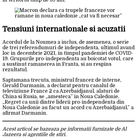
in teritoriu timp de 10 ani.
Tensiuni internationale si acuzatii
Acordul de la Noumea a inclus, de asemenea, o serie
de trei referendumuri de independenta, ultimul avand
loc in decembrie 2021, in timpul pandemiei de COVID-
19. Grupurile pro-independenta au boicotat votul, care
a sustinut ramanerea in Franta, si au respins
rezultatul.
Saptamana trecuta, ministrul francez de interne,
Gerald Darmanin, a declarat pentru canalul de
televiziune France 2 ca Azerbaidjanul, alaturi de
China si Rusia, se „amesteca” in Noua Caledonie.
„Regret ca unii dintre liderii pro-independenta din
Noua Caledonie au facut un acord cu Azerbaidjanul,” a
afirmat Darmanin.
Acest articol se bazeaza pe informatii furnizate de Al
Jazeera si agentiile de stiri.