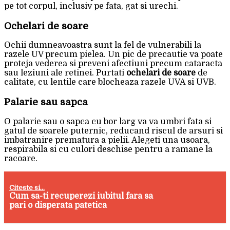
pe tot corpul, inclusiv pe fata, gat si urechi.
Ochelari de soare
Ochii dumneavoastra sunt la fel de vulnerabili la
razele UV precum pielea. Un pic de precautie va poate
proteja vederea si preveni afectiuni precum cataracta
sau leziuni ale retinei. Purtati
ochelari de soare
de
calitate, cu lentile care blocheaza razele UVA si UVB.
Palarie sau sapca
O palarie sau o sapca cu bor larg va va umbri fata si
gatul de soarele puternic, reducand riscul de arsuri si
imbatranire prematura a pielii. Alegeti una usoara,
respirabila si cu culori deschise pentru a ramane la
racoare.
Citeste si...
Cum sa-ti recuperezi iubitul fara sa
pari o disperata patetica