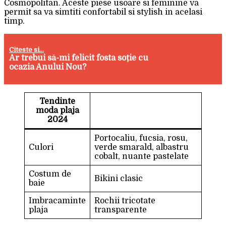
Cosmopolitan. Aceste piese usoare si feminine va
permit sa va simtiti confortabil si stylish in acelasi
timp.
Citeste si...
Ar trebui să-mi felicit fosta soție cu
ocazia Anului Nou?
Tendinte
moda plaja
2024
Portocaliu, fucsia, rosu,
Culori
verde smarald, albastru
cobalt, nuante pastelate
Costum de
Bikini clasic
baie
Imbracaminte
Rochii tricotate
plaja
transparente