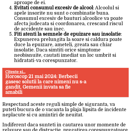
aproape de ei.
Evitati consumul excesiv de alcool
: Alcoolul si
apele insorite nu sunt o combinatie buna.
Consumul excesiv de bauturi alcoolice va poate
afecta judecata si coordonarea, crescand riscul
de accidente sau inec.
Fiti atenti la semnele de epuizare sau insolatie
:
Expunerea prelungita la soare si caldura poate
duce la epuizare, ameteli, greata sau chiar
insolatie. Daca simtiti orice simptome
neobisnuite, cautati imediat un loc umbrit si
hidratati-va corespunzator.
Citeste si...
Horoscop 21 mai 2024: Berbecii
gasesc solutii la care nimeni nu s-a
gandit, Gemenii invata sa fie
amabili
Respectand aceste reguli simple de siguranta, va
puteti bucura de o vacanta la plaja lipsita de incidente
neplacute si cu amintiri de neuitat.
Indiferent daca sunteti in cautarea unor momente de
relaxare sau de distractie, pregatirea corespunzatoare