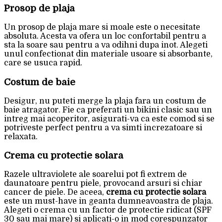
Prosop de plaja
Un prosop de plaja mare si moale este o necesitate
absoluta. Acesta va ofera un loc confortabil pentru a
sta la soare sau pentru a va odihni dupa inot. Alegeti
unul confectionat din materiale usoare si absorbante,
care se usuca rapid.
Costum de baie
Desigur, nu puteti merge la plaja fara un costum de
baie atragator. Fie ca preferati un bikini clasic sau un
intreg mai acoperitor, asigurati-va ca este comod si se
potriveste perfect pentru a va simti increzatoare si
relaxata.
Crema cu protectie solara
Razele ultraviolete ale soarelui pot fi extrem de
daunatoare pentru piele, provocand arsuri si chiar
cancer de piele. De aceea,
crema cu protectie solara
este un must-have in geanta dumneavoastra de plaja.
Alegeti o crema cu un factor de protectie ridicat (SPF
30 sau mai mare) si aplicati-o in mod corespunzator