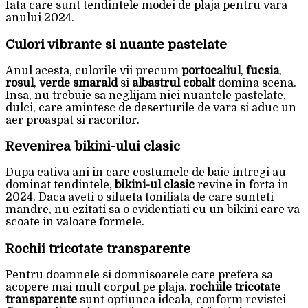
Iata care sunt tendintele modei de plaja pentru vara
anului 2024.
Culori vibrante si nuante pastelate
Anul acesta, culorile vii precum
portocaliul
,
fucsia
,
rosul
,
verde smarald
si
albastrul cobalt
domina scena.
Insa, nu trebuie sa neglijam nici nuantele pastelate,
dulci, care amintesc de deserturile de vara si aduc un
aer proaspat si racoritor.
Revenirea bikini-ului clasic
Dupa cativa ani in care costumele de baie intregi au
dominat tendintele,
bikini-ul clasic
revine in forta in
2024. Daca aveti o silueta tonifiata de care sunteti
mandre, nu ezitati sa o evidentiati cu un bikini care va
scoate in valoare formele.
Rochii tricotate transparente
Pentru doamnele si domnisoarele care prefera sa
acopere mai mult corpul pe plaja,
rochiile tricotate
transparente
sunt optiunea ideala, conform revistei