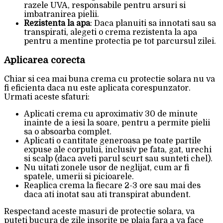
razele UVA, responsabile pentru arsuri si
imbatranirea pielii.
Rezistenta la apa
: Daca planuiti sa innotati sau sa
transpirati, alegeti o crema rezistenta la apa
pentru a mentine protectia pe tot parcursul zilei.
Aplicarea corecta
Chiar si cea mai buna crema cu protectie solara nu va
fi eficienta daca nu este aplicata corespunzator.
Urmati aceste sfaturi:
Aplicati crema cu aproximativ 30 de minute
inainte de a iesi la soare, pentru a permite pielii
sa o absoarba complet.
Aplicati o cantitate generoasa pe toate partile
expuse ale corpului, inclusiv pe fata, gat, urechi
si scalp (daca aveti parul scurt sau sunteti chel).
Nu uitati zonele usor de neglijat, cum ar fi
spatele, umerii si picioarele.
Reaplica crema la fiecare 2-3 ore sau mai des
daca ati inotat sau ati transpirat abundent.
Respectand aceste masuri de protectie solara, va
puteti bucura de zile insorite pe plaja fara a va face