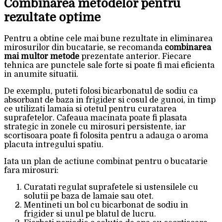
Combinarea metodelor pentru
rezultate optime
Pentru a obtine cele mai bune rezultate in eliminarea
mirosurilor din bucatarie, se recomanda
combinarea
mai multor metode
prezentate anterior. Fiecare
tehnica are punctele sale forte si poate fi mai eficienta
in anumite situatii.
De exemplu, puteti folosi bicarbonatul de sodiu ca
absorbant de baza in frigider si cosul de gunoi, in timp
ce utilizati lamaia si otetul pentru curatarea
suprafetelor. Cafeaua macinata poate fi plasata
strategic in zonele cu mirosuri persistente, iar
scortisoara poate fi folosita pentru a adauga o aroma
placuta intregului spatiu.
Iata un plan de actiune combinat pentru o bucatarie
fara mirosuri:
Curatati regulat suprafetele si ustensilele cu
solutii pe baza de lamaie sau otet.
Mentineti un bol cu bicarbonat de sodiu in
frigider si unul pe blatul de lucru.