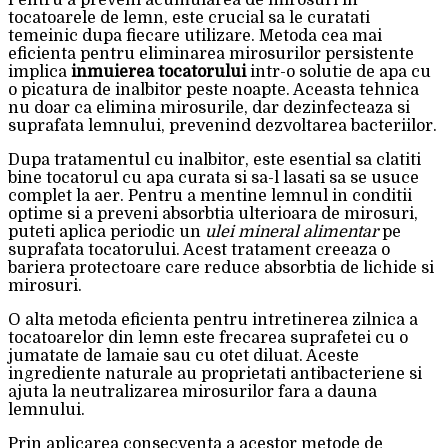
Pentru a preveni acumularea de mirosuri in
tocatoarele de lemn, este crucial sa le curatati
temeinic dupa fiecare utilizare. Metoda cea mai
eficienta pentru eliminarea mirosurilor persistente
implica
inmuierea tocatorului
intr-o solutie de apa cu
o picatura de inalbitor peste noapte. Aceasta tehnica
nu doar ca elimina mirosurile, dar dezinfecteaza si
suprafata lemnului, prevenind dezvoltarea bacteriilor.
Dupa tratamentul cu inalbitor, este esential sa clatiti
bine tocatorul cu apa curata si sa-l lasati sa se usuce
complet la aer. Pentru a mentine lemnul in conditii
optime si a preveni absorbtia ulterioara de mirosuri,
puteti aplica periodic un
ulei mineral alimentar
pe
suprafata tocatorului. Acest tratament creeaza o
bariera protectoare care reduce absorbtia de lichide si
mirosuri.
O alta metoda eficienta pentru intretinerea zilnica a
tocatoarelor din lemn este frecarea suprafetei cu o
jumatate de lamaie sau cu otet diluat. Aceste
ingrediente naturale au proprietati antibacteriene si
ajuta la neutralizarea mirosurilor fara a dauna
lemnului.
Prin aplicarea consecventa a acestor metode de