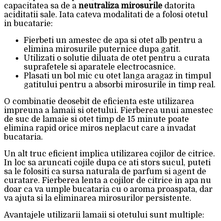
capacitatea sa de a
neutraliza mirosurile
datorita
aciditatii sale. Iata cateva modalitati de a folosi otetul
in bucatarie:
Fierbeti un amestec de apa si otet alb pentru a
elimina mirosurile puternice dupa gatit.
Utilizati o solutie diluata de otet pentru a curata
suprafetele si aparatele electrocasnice.
Plasati un bol mic cu otet langa aragaz in timpul
gatitului pentru a absorbi mirosurile in timp real.
O combinatie deosebit de eficienta este utilizarea
impreuna a lamaii si otetului. Fierberea unui amestec
de suc de lamaie si otet timp de 15 minute poate
elimina rapid orice miros neplacut care a invadat
bucataria.
Un alt truc eficient implica utilizarea cojilor de citrice.
In loc sa aruncati cojile dupa ce ati stors sucul, puteti
sa le folositi ca sursa naturala de parfum si agent de
curatare. Fierberea lenta a cojilor de citrice in apa nu
doar ca va umple bucataria cu o aroma proaspata, dar
va ajuta si la eliminarea mirosurilor persistente.
Avantajele utilizarii lamaii si otetului sunt multiple: