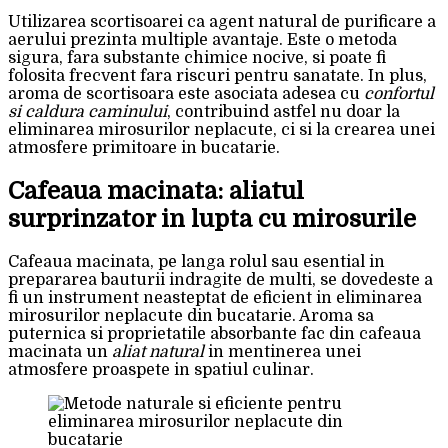
Utilizarea scortisoarei ca agent natural de purificare a
aerului prezinta multiple avantaje. Este o metoda
sigura, fara substante chimice nocive, si poate fi
folosita frecvent fara riscuri pentru sanatate. In plus,
aroma de scortisoara este asociata adesea cu
confortul
si caldura caminului
, contribuind astfel nu doar la
eliminarea mirosurilor neplacute, ci si la crearea unei
atmosfere primitoare in bucatarie.
Cafeaua macinata: aliatul
surprinzator in lupta cu mirosurile
Cafeaua macinata, pe langa rolul sau esential in
prepararea bauturii indragite de multi, se dovedeste a
fi un instrument neasteptat de eficient in eliminarea
mirosurilor neplacute din bucatarie. Aroma sa
puternica si proprietatile absorbante fac din cafeaua
macinata un
aliat natural
in mentinerea unei
atmosfere proaspete in spatiul culinar.