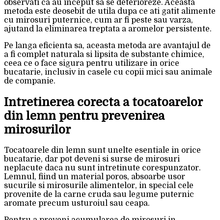
observati ca au inceput sa se deterioreze. Aceasta
metoda este deosebit de utila dupa ce ati gatit alimente
cu mirosuri puternice, cum ar fi peste sau varza,
ajutand la eliminarea treptata a aromelor persistente.
Pe langa eficienta sa, aceasta metoda are avantajul de
a fi complet naturala si lipsita de substante chimice,
ceea ce o face sigura pentru utilizare in orice
bucatarie, inclusiv in casele cu copii mici sau animale
de companie.
Intretinerea corecta a tocatoarelor
din lemn pentru prevenirea
mirosurilor
Tocatoarele din lemn sunt unelte esentiale in orice
bucatarie, dar pot deveni si surse de mirosuri
neplacute daca nu sunt intretinute corespunzator.
Lemnul, fiind un material poros, absoarbe usor
sucurile si mirosurile alimentelor, in special cele
provenite de la carne cruda sau legume puternic
aromate precum usturoiul sau ceapa.