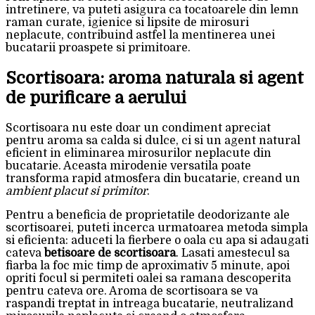
intretinere, va puteti asigura ca tocatoarele din lemn
raman curate, igienice si lipsite de mirosuri
neplacute, contribuind astfel la mentinerea unei
bucatarii proaspete si primitoare.
Scortisoara: aroma naturala si agent
de purificare a aerului
Scortisoara nu este doar un condiment apreciat
pentru aroma sa calda si dulce, ci si un agent natural
eficient in eliminarea mirosurilor neplacute din
bucatarie. Aceasta mirodenie versatila poate
transforma rapid atmosfera din bucatarie, creand un
ambient placut si primitor
.
Pentru a beneficia de proprietatile deodorizante ale
scortisoarei, puteti incerca urmatoarea metoda simpla
si eficienta: aduceti la fierbere o oala cu apa si adaugati
cateva
betisoare de scortisoara
. Lasati amestecul sa
fiarba la foc mic timp de aproximativ 5 minute, apoi
opriti focul si permiteti oalei sa ramana descoperita
pentru cateva ore. Aroma de scortisoara se va
raspandi treptat in intreaga bucatarie, neutralizand