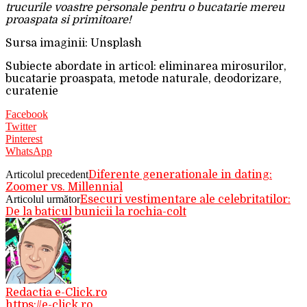
trucurile voastre personale pentru o bucatarie mereu
proaspata si primitoare!
Sursa imaginii: Unsplash
Subiecte abordate in articol: eliminarea mirosurilor,
bucatarie proaspata, metode naturale, deodorizare,
curatenie
Facebook
Twitter
Pinterest
WhatsApp
Articolul precedent
Diferente generationale in dating:
Zoomer vs. Millennial
Articolul următor
Esecuri vestimentare ale celebritatilor:
De la baticul bunicii la rochia-colt
Redactia e-Click.ro
https://e-click.ro