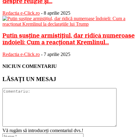
despre religie și...
Redactia e-Click.ro
-
8 aprilie 2025
Putin susține armistițiul, dar ridică numeroase
îndoieli: Cum a reacționat Kremlinul...
Redactia e-Click.ro
-
7 aprilie 2025
NICIUN COMENTARIU
LĂSAȚI UN MESAJ
Vă rugăm să introduceți comentariul dvs.!