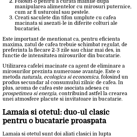
Folositi-o pentru a curata mainile dupa
manipularea alimentelor cu mirosuri puternice,
cum ar fi usturoiul sau pestele.
Creati saculete din tifon umplute cu cafea
macinata si asezati-le in diferite colturi ale
bucatariei.
Este important de mentionat ca, pentru eficienta
maxima, zatul de cafea trebuie schimbat regulat, de
preferinta la fiecare 2-3 zile sau chiar mai des, in
functie de intensitatea mirosurilor din bucatarie.
Utilizarea cafelei macinate ca agent de eliminare a
mirosurilor prezinta numeroase avantaje. Este o
metoda
naturala, ecologica si economica
, folosind un
produs secundar al consumului zilnic de cafea. In
plus, aroma de cafea este asociata adesea cu
prospetimea si energia
, contribuind astfel la crearea
unei atmosfere placute si invitatoare in bucatarie.
Lamaia si otetul: duo-ul clasic
pentru o bucatarie proaspata
Lamaia si otetul sunt doi aliati clasici in lupta