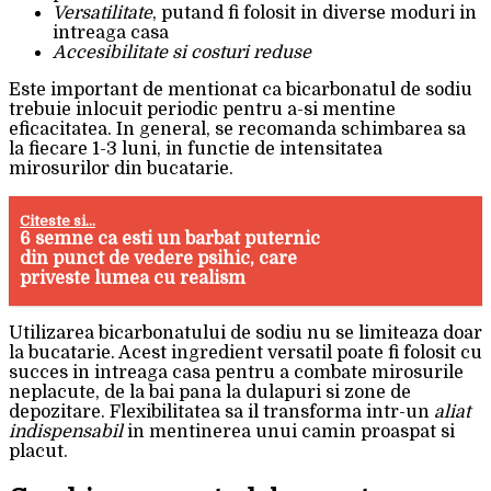
Versatilitate
, putand fi folosit in diverse moduri in
intreaga casa
Accesibilitate si costuri reduse
Este important de mentionat ca bicarbonatul de sodiu
trebuie inlocuit periodic pentru a-si mentine
eficacitatea. In general, se recomanda schimbarea sa
la fiecare 1-3 luni, in functie de intensitatea
mirosurilor din bucatarie.
Citeste si...
6 semne ca esti un barbat puternic
din punct de vedere psihic, care
priveste lumea cu realism
Utilizarea bicarbonatului de sodiu nu se limiteaza doar
la bucatarie. Acest ingredient versatil poate fi folosit cu
succes in intreaga casa pentru a combate mirosurile
neplacute, de la bai pana la dulapuri si zone de
depozitare. Flexibilitatea sa il transforma intr-un
aliat
indispensabil
in mentinerea unui camin proaspat si
placut.