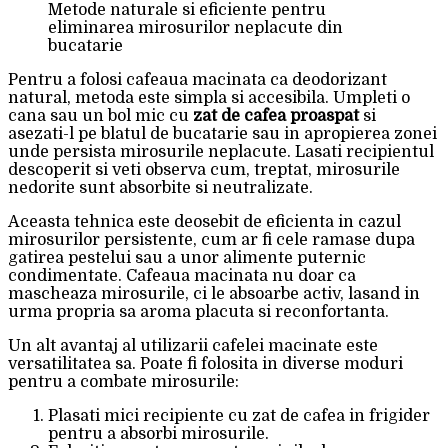
Metode naturale si eficiente pentru
eliminarea mirosurilor neplacute din
bucatarie
Pentru a folosi cafeaua macinata ca deodorizant
natural, metoda este simpla si accesibila. Umpleti o
cana sau un bol mic cu
zat de cafea proaspat
si
asezati-l pe blatul de bucatarie sau in apropierea zonei
unde persista mirosurile neplacute. Lasati recipientul
descoperit si veti observa cum, treptat, mirosurile
nedorite sunt absorbite si neutralizate.
Aceasta tehnica este deosebit de eficienta in cazul
mirosurilor persistente, cum ar fi cele ramase dupa
gatirea pestelui sau a unor alimente puternic
condimentate. Cafeaua macinata nu doar ca
mascheaza mirosurile, ci le absoarbe activ, lasand in
urma propria sa aroma placuta si reconfortanta.
Un alt avantaj al utilizarii cafelei macinate este
versatilitatea sa. Poate fi folosita in diverse moduri
pentru a combate mirosurile:
Plasati mici recipiente cu zat de cafea in frigider
pentru a absorbi mirosurile.