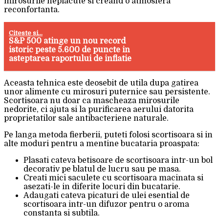
mirosurile neplacute si creand o atmosfera
reconfortanta.
Citeste si...
S&P 500 atinge un nou record
istoric peste 5.600 de puncte in
asteptarea raportului de inflatie
Aceasta tehnica este deosebit de utila dupa gatirea
unor alimente cu mirosuri puternice sau persistente.
Scortisoara nu doar ca mascheaza mirosurile
nedorite, ci ajuta si la purificarea aerului datorita
proprietatilor sale antibacteriene naturale.
Pe langa metoda fierberii, puteti folosi scortisoara si in
alte moduri pentru a mentine bucataria proaspata:
Plasati cateva betisoare de scortisoara intr-un bol
decorativ pe blatul de lucru sau pe masa.
Creati mici saculete cu scortisoara macinata si
asezati-le in diferite locuri din bucatarie.
Adaugati cateva picaturi de ulei esential de
scortisoara intr-un difuzor pentru o aroma
constanta si subtila.