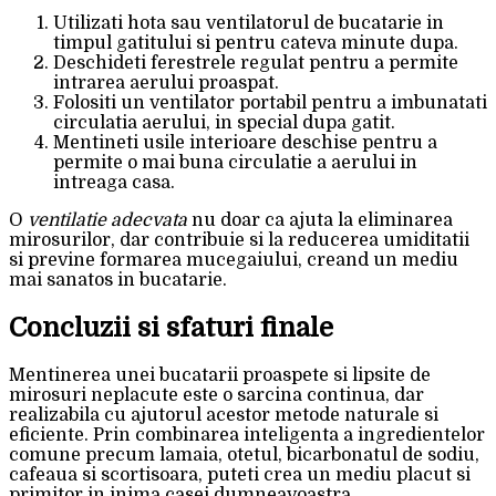
Utilizati hota sau ventilatorul de bucatarie in
timpul gatitului si pentru cateva minute dupa.
Deschideti ferestrele regulat pentru a permite
intrarea aerului proaspat.
Folositi un ventilator portabil pentru a imbunatati
circulatia aerului, in special dupa gatit.
Mentineti usile interioare deschise pentru a
permite o mai buna circulatie a aerului in
intreaga casa.
O
ventilatie adecvata
nu doar ca ajuta la eliminarea
mirosurilor, dar contribuie si la reducerea umiditatii
si previne formarea mucegaiului, creand un mediu
mai sanatos in bucatarie.
Concluzii si sfaturi finale
Mentinerea unei bucatarii proaspete si lipsite de
mirosuri neplacute este o sarcina continua, dar
realizabila cu ajutorul acestor metode naturale si
eficiente. Prin combinarea inteligenta a ingredientelor
comune precum lamaia, otetul, bicarbonatul de sodiu,
cafeaua si scortisoara, puteti crea un mediu placut si
primitor in inima casei dumneavoastra.