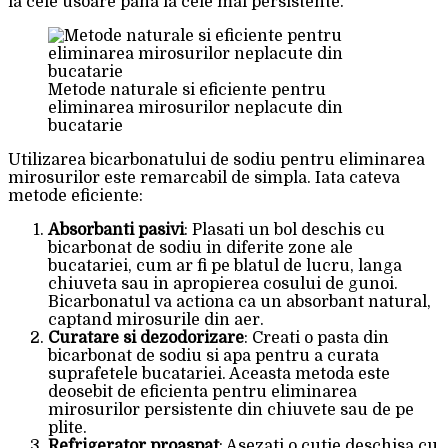
la cele usoare pana la cele mai persistente.
Metode naturale si eficiente pentru
eliminarea mirosurilor neplacute din
bucatarie
Utilizarea bicarbonatului de sodiu pentru eliminarea
mirosurilor este remarcabil de simpla. Iata cateva
metode eficiente:
Absorbanti pasivi
: Plasati un bol deschis cu
bicarbonat de sodiu in diferite zone ale
bucatariei, cum ar fi pe blatul de lucru, langa
chiuveta sau in apropierea cosului de gunoi.
Bicarbonatul va actiona ca un absorbant natural,
captand mirosurile din aer.
Curatare si dezodorizare
: Creati o pasta din
bicarbonat de sodiu si apa pentru a curata
suprafetele bucatariei. Aceasta metoda este
deosebit de eficienta pentru eliminarea
mirosurilor persistente din chiuvete sau de pe
plite.
Refrigerator proaspat
: Asezati o cutie deschisa cu