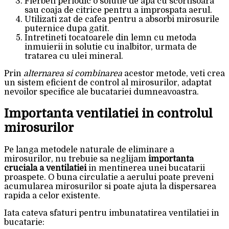
Fierbeti periodic o solutie de apa cu scortisoara
sau coaja de citrice pentru a improspata aerul.
Utilizati zat de cafea pentru a absorbi mirosurile
puternice dupa gatit.
Intretineti tocatoarele din lemn cu metoda
inmuierii in solutie cu inalbitor, urmata de
tratarea cu ulei mineral.
Prin
alternarea si combinarea
acestor metode, veti crea
un sistem eficient de control al mirosurilor, adaptat
nevoilor specifice ale bucatariei dumneavoastra.
Importanta ventilatiei in controlul
mirosurilor
Pe langa metodele naturale de eliminare a
mirosurilor, nu trebuie sa neglijam
importanta
cruciala a ventilatiei
in mentinerea unei bucatarii
proaspete. O buna circulatie a aerului poate preveni
acumularea mirosurilor si poate ajuta la dispersarea
rapida a celor existente.
Iata cateva sfaturi pentru imbunatatirea ventilatiei in
bucatarie: