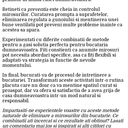
Retineti ca
preventia
este cheia in controlul
mirosurilor. Curatarea prompta a suprafetelor,
eliminarea regulata a gunoiului si mentinerea unei
bune ventilatii pot preveni multe probleme inainte ca
acestea sa apara.
Experimentati cu diferite combinatii de metode
pentru a gasi solutia perfecta pentru bucataria
dumneavoastra. Fiti constienti ca anumite mirosuri
pot necesita abordari specifice, asa ca fiti flexibili si
adaptati-va strategia in functie de nevoile
momentului.
In final, bucurati-va de procesul de intretinere a
bucatariei. Transformati aceste activitati intr-o rutina
placuta care nu doar ca va mentine spatiul curat si
proaspat, dar va ofera si satisfactia de a avea grija de
casa dumneavoastra intr-un mod natural si
responsabil.
Impartasiti-ne experientele voastre cu aceste metode
naturale de eliminare a mirosurilor din bucatarie. Ce
combinatii ati incercat si ce rezultate ati obtinut? Lasati
un comentariu mai jos si inspirati si alti cititori cu