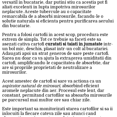
versatil in bucatarie, dar putini stiu ca acestia pot fi
aliati excelenti in lupta impotriva mirosurilor
neplacute. Aceste tubercule au o capacitate
remarcabila de a absorbi mirosurile, facandu-le o
solutie naturala si eficienta pentru purificarea aerului
din bucatarie.
Pentru a folosi cartofii in acest scop, procedura este
extrem de simpla. Tot ce trebuie sa faceti este sa
asezati cativa cartofi
curatati si taiati in jumatate
intr-
un bol mic, deschis, plasat intr-un colt al bucatariei.
Adaugati apoi un strat generos de sare peste cartofi.
Sarea nu doar ca va ajuta la extragerea umiditatii din
cartofi, amplificandu-le capacitatea de absorbtie, dar
are si propriile proprietati de neutralizare a
mirosurilor.
Acest amestec de cartofi si sare va actiona ca un
aspirator natural de mirosuri
, absorbind eficient
aromele neplacute din aer. Procesul este lent, dar
constant, permitand cartofilor sa absoarba mirosurile
pe parcursul mai multor ore sau chiar zile.
Este important sa monitorizati starea cartofilor si sa ii
inlocuiti la fiecare cateva zile sau atunci cand