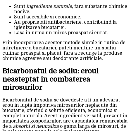
Sunt
ingrediente naturale
, fara substante chimice
nocive.
Sunt accesibile si economice.
Au proprietati antibacteriene, contribuind la
igienizarea bucatariei.
Lasa in urma un miros proaspat si curat.
Prin incorporarea acestor metode simple in rutina de
intretinere a bucatariei, puteti mentine un spatiu
culinar proaspat si placut, fara a recurge la produse
chimice agresive sau deodorante artificiale.
Bicarbonatul de sodiu: eroul
neasteptat in combaterea
mirosurilor
Bicarbonatul de sodiu se dovedeste a fi un adevarat
erou in lupta impotriva mirosurilor neplacute din
bucatarie, oferind o solutie eficienta, economica si
complet naturala. Acest ingredient versatil, prezent in
majoritatea gospodariilor, are capacitatea remarcabila
de a
absorbi si neutraliza
o gama larga de mirosuri, de