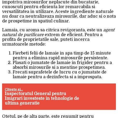
impotriva mirosurilor neplacute din bucatarie,
cunoscuti pentru eficienta lor remarcabila si
versatilitatea in utilizare. Aceste ingrediente naturale
nu doar ca neutralizeaza mirosurile, dar aduc si o nota
de prospetime in spatiul culinar.
Lamaia, cu aroma sa citrica revigoranta, este un
agent
natural de purificare
extrem de eficient. Pentru a
profita de proprietatile sale, puteti incerca
urmatoarele metode:
Fierbeti felii de lamaie in apa timp de 15 minute
pentru a elimina rapid mirosurile persistente.
Plasati o jumatate de lamaie in frigider pentru a
absorbi mirosurile si a mentine prospetimea.
Frecati suprafetele de lucru cu o jumatate de
lamaie pentru a dezinfecta si a improspata.
Citeste si...
Inspectoratul General pentru
Imigrari investeste in tehnologie de
ultima generatie
Otetul, pe de alta parte, este renumit pentru