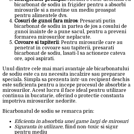
bicarbonat de sodiu in frigider pentru a absorbi
mirosurile si a mentine un mediu proaspat
pentru alimentele dvs.
Cosuri de gunoi fara miros
: Presarati putin
bicarbonat de sodiu in partea de jos a cosului de
gunoi inainte de a pune sacul, pentru a preveni
formarea mirosurilor neplacute.
Covoare si tapiterii
: Pentru mirosurile care au
penetrat in covoare sau tapiterii, presarati
bicarbonat de sodiu, lasati-l sa actioneze cateva
ore, apoi aspirati.
Unul dintre cele mai mari avantaje ale bicarbonatului
de sodiu este ca nu necesita incalzire sau preparare
speciala. Simpla sa prezenta intr-un recipient deschis
este suficienta pentru a incepe procesul de absorbtie a
mirosurilor. Acest lucru il face ideal pentru utilizare
continua in bucatarie, oferind o protectie constanta
impotriva mirosurilor nedorite.
Bicarbonatul de sodiu se remarca prin:
Eficienta in absorbtia unei game largi de mirosuri
Siguranta in utilizare
, fiind non-toxic si sigur
pentru mediu