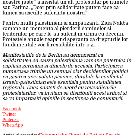
noastre juste,” a insistat un alt protestatar pe numele
sau Fatima. „Doar prin solidaritate putem face ca
lumea sa asculte suferinta noastra.”
Pentru multi palestinieni si simpatizanti, Ziua Nakba
ramane un memento al pierderii caminelor si
teritoriilor pe care le-au suferit in urma cu decenii.
Protestele anuale reaprind speranta ca drepturile lor
fundamentale vor fi restabilite intr-o zi.
Manifestatiile de la Berlin au demonstrat ca
solidaritatea cu cauza palestiniana ramane puternica in
capitala germana si dincolo de aceasta. Participarea
numeroasa trimite un semnal clar decidentilor politici
ca gasirea unei solutii pasnice, durabile la conflictul
israelo-palestinian este esentiala pentru stabilitatea
regionala. Daca sunteti de acord cu revendicarile
protestatarilor, va invitam sa distribuiti acest articol si
sa va impartasiti opiniile in sectiunea de comentarii.
Facebook
Twitter
Pinterest
WhatsApp