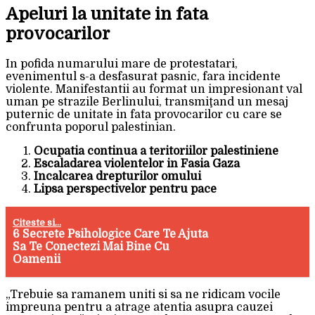
Apeluri la unitate in fata
provocarilor
In pofida numarului mare de protestatari,
evenimentul s-a desfasurat pasnic, fara incidente
violente. Manifestantii au format un impresionant val
uman pe strazile Berlinului, transmiţand un mesaj
puternic de unitate in fata provocarilor cu care se
confrunta poporul palestinian.
Ocupatia continua a teritoriilor palestiniene
Escaladarea violentelor in Fasia Gaza
Incalcarea drepturilor omului
Lipsa perspectivelor pentru pace
Citeste si...
6 Secrete Psihologice Care Te Ajuta
Sa Te Conectezi Mai Bine Cu
Oamenii
„Trebuie sa ramanem uniti si sa ne ridicam vocile
impreuna pentru a atrage atentia asupra cauzei