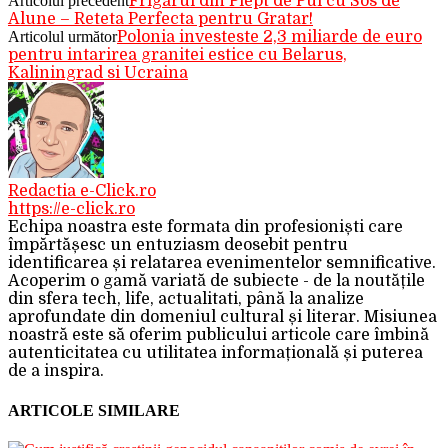
Articolul precedent
Frigarui din Piept de Pui cu Sos de
Alune – Reteta Perfecta pentru Gratar!
Articolul următor
Polonia investeste 2,3 miliarde de euro
pentru intarirea granitei estice cu Belarus,
Kaliningrad si Ucraina
Redactia e-Click.ro
https://e-click.ro
Echipa noastra este formata din profesioniști care
împărtășesc un entuziasm deosebit pentru
identificarea și relatarea evenimentelor semnificative.
Acoperim o gamă variată de subiecte - de la noutățile
din sfera tech, life, actualitati, până la analize
aprofundate din domeniul cultural și literar. Misiunea
noastră este să oferim publicului articole care îmbină
autenticitatea cu utilitatea informațională și puterea
de a inspira.
ARTICOLE SIMILARE