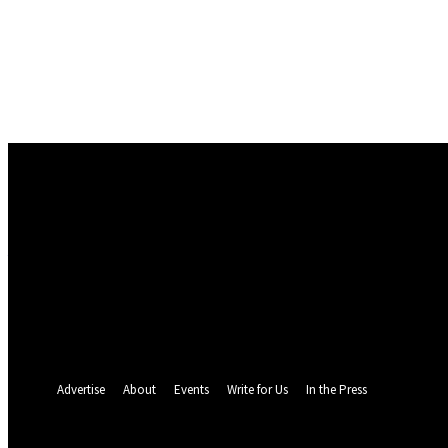
Conectare
Bine ați venit! Autentificați-vă in contul dvs
numele dvs de utilizator
parola dvs
Ați uitat parola? obține ajutor
Politica de Confidentialitate
Recuperare parola
Recuperați-vă parola
adresa dvs de email
O parola va fi trimisă pe adresa dvs de email.
Advertise
About
Events
Write for Us
In the Press