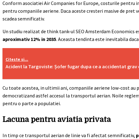
Conform asociatiei Air Companies for Europe, costurile pentru in
pentru companiile aeriene. Daca aceste cresteri masive de pret vo
scadea semnificativ.
Un studiu realizat de think tank-ul SEO Amsterdam Economics 
aproximativ 12% in 2035
. Aceasta tendinta este inevitabila daca
Citeste si...
Acident la Targoviste: Șofer fugar dupa ce a accidentat grav
Cu toate acestea, in ultimii ani, companiile aeriene low-cost au
democratizand astfel accesul la transportul aerian. Noile regle
pentru o parte a populatiei.
Lacuna pentru aviatia privata
In timp ce transportul aerian de linie va fi afectat semnificativ,
p