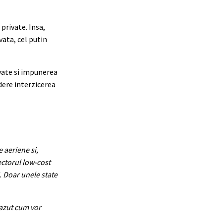
private. Insa,
vata, cel putin
ivate si impunerea
dere interzicerea
 aeriene si,
ectorul low-cost
i. Doar unele state
vazut cum vor