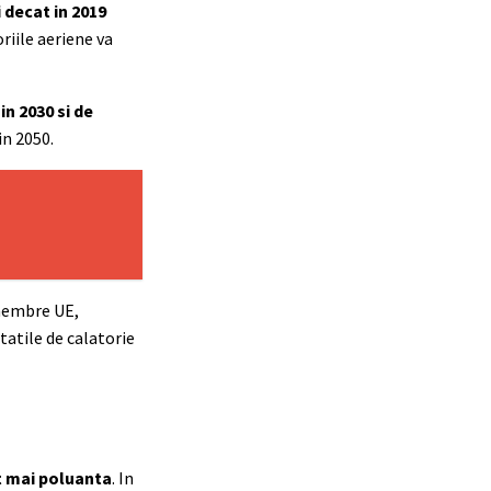
 decat in 2019
riile aeriene va
in 2030 si de
in 2050.
 membre UE,
atile de calatorie
lt mai poluanta
. In