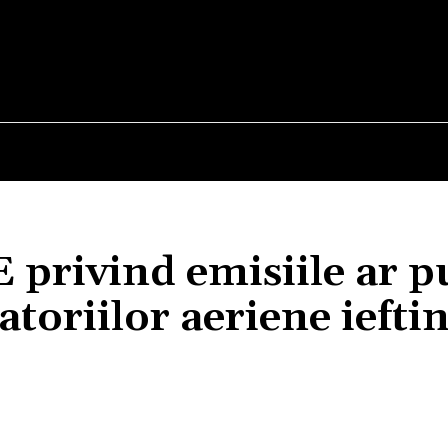
E
STIRI
TEHNOLOGIE-STIINTA
CURIOZITATI
 privind emisiile ar p
atoriilor aeriene ieftin