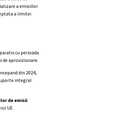
alizare a emisiilor
eptata a limitei
mparativ cu perioada
i de aprovizionare.
 Incepand din 2024,
suporte integral
lor de emisii
rul UE.