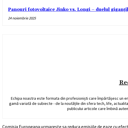
Panouri fotovoltaice Jinko vs. Longi – duelul giganți
24 noiembrie 2025
Re
Echipa noastra este formata din profesioniști care împărtășesc un e
gamă variată de subiecte - de la noutățile din sfera tech, life, actualit
publicului articole care îmbină auten
Comisia Europeana urmareste sa reduca emisiile de gaze cu efect d