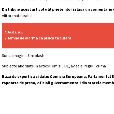
Distribuie acest articol util prietenilor si lasa un comentariu
viitor mai durabil.
Citeste si...
7 semne de alarma ca pisica ta sufera
Sursa imaginii: Unsplash
Subiecte abordate in articol: emisii, UE, aviatie, reguli, clima
Baza de expertiza si date: Comisia Europeana, Parlamentul 
rapoarte de presa, oficiali guvernamentali din statele memb
Acțiune