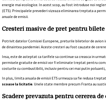
energie mai ecologice. In acest scop, au fost introduse noi regle
(ETS). Principalele prevederi vizeaza eliminarea treptata a permi
anuale de emisii.
Cresteri masive de pret pentru bilete
Potrivit datelor Comisiei Europene, preturile biletelor de avion 
de dinaintea pandemiei. Aceste cresteri au fost cauzate de cerere
Insa, este de asteptat ca tarifele sa continue sa creasca in urmat
permisele gratuite de emisii vor fi eliminate treptat pentru compa
costurile cu combustibilii, inclusiv pentru cei mai putin poluanti
In plus, limita anuala de emisii ETS urmeaza sa fie redusa treptat
scoase la licitatie
. Unele state membre precum Franta au sustinu
Scadere prevazuta pentru cererea de c