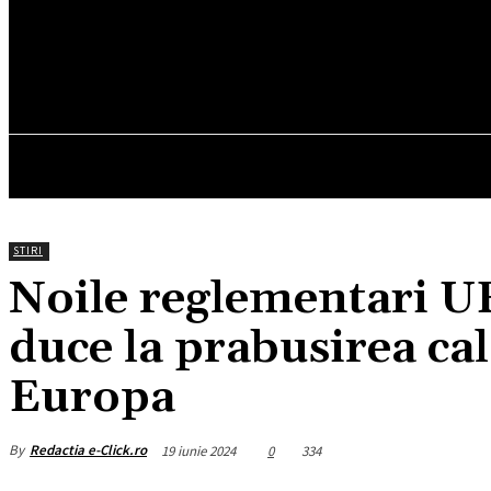
28.2
C
München
sâmbătă, august 8, 2026
HOM
STIRI
Noile reglementari UE
duce la prabusirea cal
Europa
By
Redactia e-Click.ro
19 iunie 2024
0
334