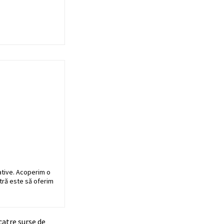
ative. Acoperim o
stră este să oferim
catre surse de