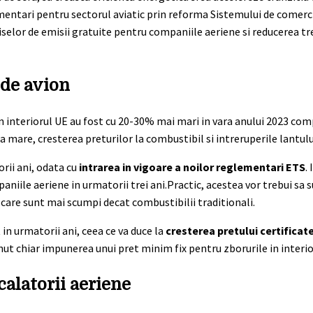
mentari pentru sectorul aviatic prin reforma Sistemului de comerci
selor de emisii gratuite pentru companiile aeriene si reducerea tr
 de avion
in interiorul UE au fost cu 20-30% mai mari in vara anului 2023 co
a mare, cresterea preturilor la combustibil si intreruperile lantulu
orii ani, odata cu
intrarea in vigoare a noilor reglementari ETS
.
niile aeriene in urmatorii trei ani.Practic, acestea vor trebui sa 
, care sunt mai scumpi decat combustibilii traditionali.
 in urmatorii ani, ceea ce va duce la
cresterea pretului certificate
t chiar impunerea unui pret minim fix pentru zborurile in interio
alatorii aeriene