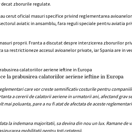
 decat zborurile regulate.
u cerut oficial masuri specifice privind reglementarea avioanelor 
ctorul aviatic in ansamblu, fara reguli speciale pentru aviatia pri
asuri proprii. Franta a discutat despre interzicerea zborurilor pr
sa restrictioneze accesul avioanelor private, iar Spania are in ve
e la prabusirea calatoriilor aeriene ieftine in Europa
 reglementari care vor creste semnificativ costurile pentru companiile
tanta a cererii de calatorii aeriene in urmatorii ani, afectand grav s
ult mai poluanta, pare a nu fi atat de afectata de aceste reglementar
te odata la indemana majoritatii, sa devina din nou un lux. Ramane de 
sigurarea mobilitatii pentru toti cetatenii.