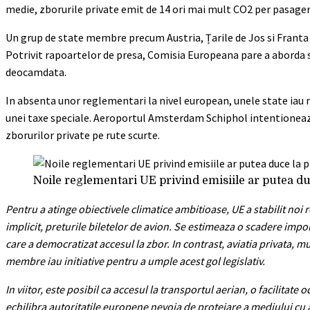
medie, zborurile private emit de 14 ori mai mult CO2 per pasager
Un grup de state membre precum Austria, Țarile de Jos si Franta a
Potrivit rapoartelor de presa, Comisia Europeana pare a aborda se
deocamdata.
In absenta unor reglementari la nivel european, unele state iau m
unei taxe speciale. Aeroportul Amsterdam Schiphol intentioneaza 
zborurilor private pe rute scurte.
Noile reglementari UE privind emisiile ar putea duc
Pentru a atinge obiectivele climatice ambitioase, UE a stabilit noi
implicit, preturile biletelor de avion. Se estimeaza o scadere impor
care a democratizat accesul la zbor. In contrast, aviatia privata, m
membre iau initiative pentru a umple acest gol legislativ.
In viitor, este posibil ca accesul la transportul aerian, o facilita
echilibra autoritatile europene nevoia de protejare a mediului cu a