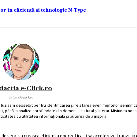
lor în eficiență și tehnologie N-Type
dactia e-Click.ro
https://e-click.ro
ntuziasm deosebit pentru identificarea și relatarea evenimentelor semnific
ati, până la analize aprofundate din domeniul cultural și literar. Misiunea noa
ticitatea cu utilitatea informațională și puterea de a inspira.
e sera, sa creasca eficienta energetica si sa accelereze tranzitia 