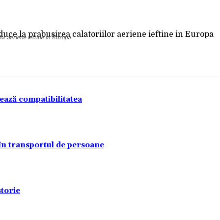
Acțiune
or aeriene ieftine in Europa
tează compatibilitatea
 în transportul de persoane
torie