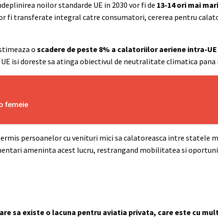
deplinirea noilor standarde UE in 2030 vor fi de
13-14 ori mai mari
r fi transferate integral catre consumatori, cererea pentru calato
estimeaza o
scadere de peste 8% a calatoriilor aeriene intra-UE 
 UE isi doreste sa atinga obiectivul de neutralitate climatica pana 
 o femeie
 permis persoanelor cu venituri mici sa calatoreasca intre statele
mentari ameninta acest lucru, restrangand mobilitatea si oportunit
are sa existe o lacuna pentru aviatia privata, care este cu mu