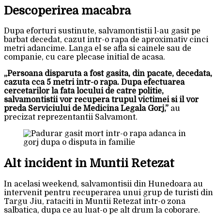
Descoperirea macabra
Dupa eforturi sustinute, salvamontistii l-au gasit pe
barbat decedat, cazut intr-o rapa de aproximativ cinci
metri adancime. Langa el se afla si cainele sau de
companie, cu care plecase initial de acasa.
„Persoana disparuta a fost gasita, din pacate, decedata,
cazuta cca 5 metri intr-o rapa. Dupa efectuarea
cercetarilor la fata locului de catre politie,
salvamontistii vor recupera trupul victimei si il vor
preda Serviciului de Medicina Legala Gorj,”
au
precizat reprezentantii Salvamont.
Alt incident in Muntii Retezat
In acelasi weekend, salvamontisii din Hunedoara au
intervenit pentru recuperarea unui grup de turisti din
Targu Jiu, rataciti in Muntii Retezat intr-o zona
salbatica, dupa ce au luat-o pe alt drum la coborare.