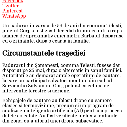
Facebook
Twitter
Pinterest
WhatsApp
Un padurar in varsta de 53 de ani din comuna Telesti,
judetul Gorj, a fost gasit decedat duminica intr-o rapa
adanca de aproximativ cinci metri. Barbatul disparuse
cu o zi inainte, dupa o cearta in familie.
Circumstantele tragediei
Padurarul din Șomanesti, comuna Telesti, fusese dat
disparut pe 25 mai, dupa o altercatie in sanul familiei.
Autoritatile au demarat ample operatiuni de cautare,
la care au participat salvatori montani din cadrul
Serviciului Salvamont Gorj, politisti si echipe de
interventie terestre si aeriene.
Echipajele de cautare au folosit drone cu camere
clasice si termoviziune, precum si un program de
analiza cu inteligenta artificiala (AI) pentru a procesa
datele colectate. Au fost verificate inclusiv fantanile
din zona, cu ajutorul unei drone subacvatice.