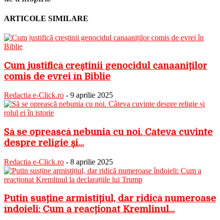
ARTICOLE SIMILARE
Cum justifică creștinii genocidul canaaniților
comis de evrei în Biblie
Redactia e-Click.ro
-
9 aprilie 2025
Să se oprească nebunia cu noi. Câteva cuvinte
despre religie și...
Redactia e-Click.ro
-
8 aprilie 2025
Putin susține armistițiul, dar ridică numeroase
îndoieli: Cum a reacționat Kremlinul...