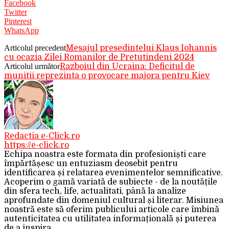
Facebook
Twitter
Pinterest
WhatsApp
Articolul precedent
Mesajul presedintelui Klaus Iohannis
cu ocazia Zilei Romanilor de Pretutindeni 2024
Articolul următor
Razboiul din Ucraina: Deficitul de
munitii reprezinta o provocare majora pentru Kiev
Redactia e-Click.ro
https://e-click.ro
Echipa noastra este formata din profesioniști care
împărtășesc un entuziasm deosebit pentru
identificarea și relatarea evenimentelor semnificative.
Acoperim o gamă variată de subiecte - de la noutățile
din sfera tech, life, actualitati, până la analize
aprofundate din domeniul cultural și literar. Misiunea
noastră este să oferim publicului articole care îmbină
autenticitatea cu utilitatea informațională și puterea
de a inspira.