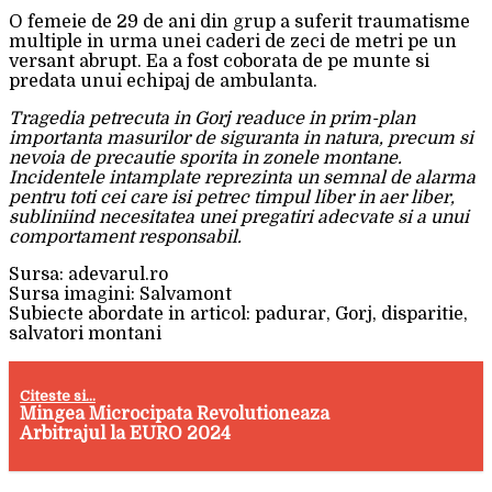
O femeie de 29 de ani din grup a suferit traumatisme
multiple in urma unei caderi de zeci de metri pe un
versant abrupt. Ea a fost coborata de pe munte si
predata unui echipaj de ambulanta.
Tragedia petrecuta in Gorj readuce in prim-plan
importanta masurilor de siguranta in natura, precum si
nevoia de precautie sporita in zonele montane.
Incidentele intamplate reprezinta un semnal de alarma
pentru toti cei care isi petrec timpul liber in aer liber,
subliniind necesitatea unei pregatiri adecvate si a unui
comportament responsabil.
Sursa: adevarul.ro
Sursa imagini: Salvamont
Subiecte abordate in articol: padurar, Gorj, disparitie,
salvatori montani
Citeste si...
Mingea Microcipata Revolutioneaza
Arbitrajul la EURO 2024