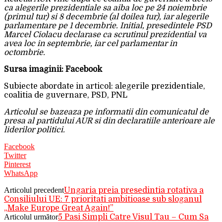
ca alegerile prezidentiale sa aiba loc pe 24 noiembrie
(primul tur) si 8 decembrie (al doilea tur), iar alegerile
parlamentare pe 1 decembrie. Initial, presedintele PSD
Marcel Ciolacu declarase ca scrutinul prezidential va
avea loc in septembrie, iar cel parlamentar in
octombrie.
Sursa imaginii: Facebook
Subiecte abordate in articol: alegerile prezidentiale,
coalitia de guvernare, PSD, PNL
Articolul se bazeaza pe informatii din comunicatul de
presa al partidului AUR si din declaratiile anterioare ale
liderilor politici.
Facebook
Twitter
Pinterest
WhatsApp
Articolul precedent
Ungaria preia presedintia rotativa a
Consiliului UE: 7 prioritati ambitioase sub sloganul
„Make Europe Great Again!”
Articolul următor
5 Pasi Simpli Catre Visul Tau – Cum Sa