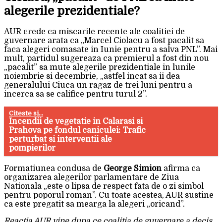
alegerile prezidentiale?
AUR crede ca miscarile recente ale coalitiei de
guvernare arata ca „Marcel Ciolacu a fost pacalit sa
faca alegeri comasate in Iunie pentru a salva PNL”. Mai
mult, partidul sugereaza ca premierul a fost din nou
„pacalit” sa mute alegerile prezidentiale in lunile
noiembrie si decembrie, „astfel incat sa ii dea
generalului Ciuca un ragaz de trei luni pentru a
incerca sa se califice pentru turul 2”.
Citeste si...
Incendii de vegetatie in Calarasi si
Prahova pe fondul caniculei: Trafic
perturbat si interventii ale
pompierilor
Formatiunea condusa de
George Simion
afirma ca
organizarea alegerilor parlamentare de Ziua
Nationala „este o lipsa de respect fata de o zi simbol
pentru poporul roman”. Cu toate acestea, AUR sustine
ca este pregatit sa mearga la alegeri „oricand”.
Reactia AUR vine dupa ce coalitia de guvernare a decis