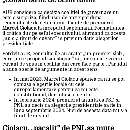
AUR considera ca decizia coalitiei de guvernare nu
este o surpriza, fiind usor de anticipat dupa
„consultarile de ochii lumii” facute de premierul
Marcel Ciolacu
la inceputul saptamanii. Formatiunea
il critica dur pe seful executivului, afirmand ca acesta
„nu s-a tinut de cuvant” in privinta datei alegerilor
prezidentiale.
Potrivit AUR, consultarile au aratat „un premier slab”,
care „nu e propriul sau stapan” si „nici nu are vreun
cuvant de spus in coalitia din care face parte”. Partidul
a adus o serie de argumente in acest sens:
In mai 2023, Marcel Ciolacu spunea ca nu se pot
comasa alegerile locale cu cele
europarlamentare pentru ca nu este
constitutional, dar totusi a facut-o.
In februarie 2024, premierul anunta ca PSD si
PNL au decis ca alegerile prezidentiale sa fie in
luna septembrie 2024. Nici de aceasta data nu s-a
tinut de cuvant.
Ciolacu, „pacalit” de PNL sa mute