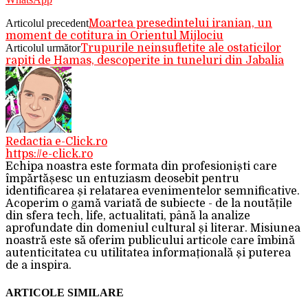
Articolul precedent
Moartea presedintelui iranian, un
moment de cotitura in Orientul Mijlociu
Articolul următor
Trupurile neinsufletite ale ostaticilor
rapiti de Hamas, descoperite in tuneluri din Jabalia
Redactia e-Click.ro
https://e-click.ro
Echipa noastra este formata din profesioniști care
împărtășesc un entuziasm deosebit pentru
identificarea și relatarea evenimentelor semnificative.
Acoperim o gamă variată de subiecte - de la noutățile
din sfera tech, life, actualitati, până la analize
aprofundate din domeniul cultural și literar. Misiunea
noastră este să oferim publicului articole care îmbină
autenticitatea cu utilitatea informațională și puterea
de a inspira.
ARTICOLE SIMILARE