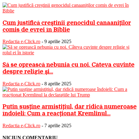
Cum justifică creștinii genocidul canaaniților
comis de evrei în Biblie
Redactia e-Click.ro
-
9 aprilie 2025
Să se oprească nebunia cu noi. Câteva cuvinte
despre religie și...
Redactia e-Click.ro
-
8 aprilie 2025
Putin susține armistițiul, dar ridică numeroase
îndoieli: Cum a reacționat Kremlinul...
Redactia e-Click.ro
-
7 aprilie 2025
NICIUN COMENTARIU