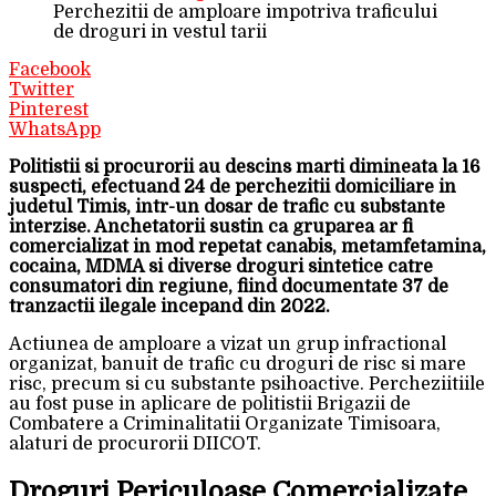
Perchezitii de amploare impotriva traficului
de droguri in vestul tarii
Facebook
Twitter
Pinterest
WhatsApp
Politistii si procurorii au descins marti dimineata la 16
suspecti, efectuand 24 de perchezitii domiciliare in
judetul Timis, intr-un dosar de trafic cu substante
interzise. Anchetatorii sustin ca gruparea ar fi
comercializat in mod repetat canabis, metamfetamina,
cocaina, MDMA si diverse droguri sintetice catre
consumatori din regiune, fiind documentate 37 de
tranzactii ilegale incepand din 2022.
Actiunea de amploare a vizat un grup infractional
organizat, banuit de trafic cu droguri de risc si mare
risc, precum si cu substante psihoactive. Percheziitiile
au fost puse in aplicare de politistii Brigazii de
Combatere a Criminalitatii Organizate Timisoara,
alaturi de procurorii DIICOT.
Droguri Periculoase Comercializate