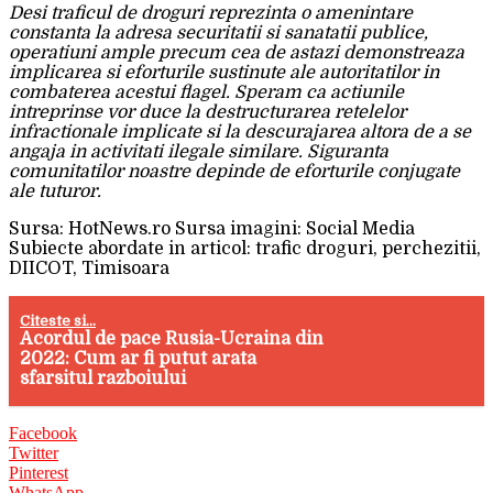
Desi traficul de droguri reprezinta o amenintare
constanta la adresa securitatii si sanatatii publice,
operatiuni ample precum cea de astazi demonstreaza
implicarea si eforturile sustinute ale autoritatilor in
combaterea acestui flagel. Speram ca actiunile
intreprinse vor duce la destructurarea retelelor
infractionale implicate si la descurajarea altora de a se
angaja in activitati ilegale similare. Siguranta
comunitatilor noastre depinde de eforturile conjugate
ale tuturor.
Sursa: HotNews.ro Sursa imagini: Social Media
Subiecte abordate in articol: trafic droguri, perchezitii,
DIICOT, Timisoara
Citeste si...
Acordul de pace Rusia-Ucraina din
2022: Cum ar fi putut arata
sfarsitul razboiului
Facebook
Twitter
Pinterest
WhatsApp