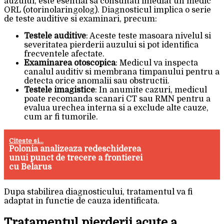
auzului, este esential sa consultati imediat un medic
ORL (otorinolaringolog). Diagnosticul implica o serie
de teste auditive si examinari, precum:
Testele auditive
: Aceste teste masoara nivelul si
severitatea pierderii auzului si pot identifica
frecventele afectate.
Examinarea otoscopica
: Medicul va inspecta
canalul auditiv si membrana timpanului pentru a
detecta orice anomalii sau obstructii.
Testele imagistice
: In anumite cazuri, medicul
poate recomanda scanari CT sau RMN pentru a
evalua urechea interna si a exclude alte cauze,
cum ar fi tumorile.
Citeste si...
Polonia analizeaza redeschiderea
unui punct de trecere a frontierei
cu Belarus
Dupa stabilirea diagnosticului, tratamentul va fi
adaptat in functie de cauza identificata.
Tratamentul pierderii acute a