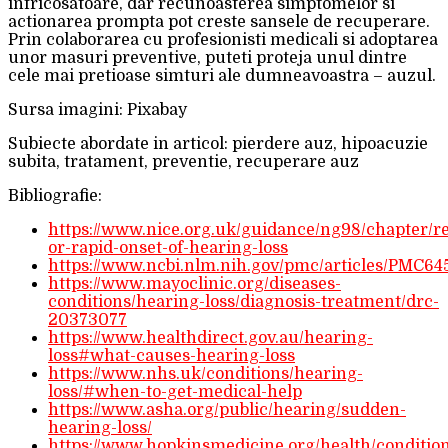
infricosatoare, dar recunoasterea simptomelor si
actionarea prompta pot creste sansele de recuperare.
Prin colaborarea cu profesionisti medicali si adoptarea
unor masuri preventive, puteti proteja unul dintre
cele mai pretioase simturi ale dumneavoastra – auzul.
Sursa imagini: Pixabay
Subiecte abordate in articol: pierdere auz, hipoacuzie
subita, tratament, preventie, recuperare auz
Bibliografie:
https://www.nice.org.uk/guidance/ng98/chapter
or-rapid-onset-of-hearing-loss
https://www.ncbi.nlm.nih.gov/pmc/articles/PMC645
https://www.mayoclinic.org/diseases-
conditions/hearing-loss/diagnosis-treatment/drc-
20373077
https://www.healthdirect.gov.au/hearing-
loss#what-causes-hearing-loss
https://www.nhs.uk/conditions/hearing-
loss/#when-to-get-medical-help
https://www.asha.org/public/hearing/sudden-
hearing-loss/
https://www.hopkinsmedicine.org/health/conditio