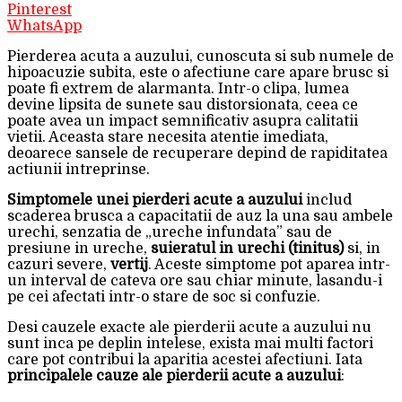
Pinterest
WhatsApp
Pierderea acuta a auzului, cunoscuta si sub numele de
hipoacuzie subita, este o afectiune care apare brusc si
poate fi extrem de alarmanta. Intr-o clipa, lumea
devine lipsita de sunete sau distorsionata, ceea ce
poate avea un impact semnificativ asupra calitatii
vietii. Aceasta stare necesita atentie imediata,
deoarece sansele de recuperare depind de rapiditatea
actiunii intreprinse.
Simptomele unei pierderi acute a auzului
includ
scaderea brusca a capacitatii de auz la una sau ambele
urechi, senzatia de „ureche infundata” sau de
presiune in ureche,
suieratul in urechi (tinitus)
si, in
cazuri severe,
vertij
. Aceste simptome pot aparea intr-
un interval de cateva ore sau chiar minute, lasandu-i
pe cei afectati intr-o stare de soc si confuzie.
Desi cauzele exacte ale pierderii acute a auzului nu
sunt inca pe deplin intelese, exista mai multi factori
care pot contribui la aparitia acestei afectiuni. Iata
principalele cauze ale pierderii acute a auzului
: