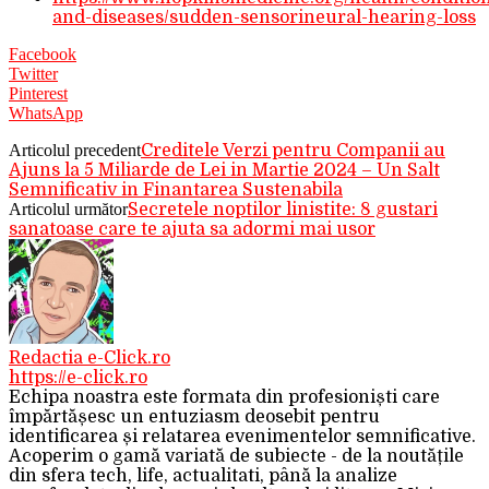
and-diseases/sudden-sensorineural-hearing-loss
Facebook
Twitter
Pinterest
WhatsApp
Articolul precedent
Creditele Verzi pentru Companii au
Ajuns la 5 Miliarde de Lei in Martie 2024 – Un Salt
Semnificativ in Finantarea Sustenabila
Articolul următor
Secretele noptilor linistite: 8 gustari
sanatoase care te ajuta sa adormi mai usor
Redactia e-Click.ro
https://e-click.ro
Echipa noastra este formata din profesioniști care
împărtășesc un entuziasm deosebit pentru
identificarea și relatarea evenimentelor semnificative.
Acoperim o gamă variată de subiecte - de la noutățile
din sfera tech, life, actualitati, până la analize