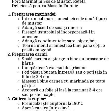
Porc Marinat în Sos de Muștar: Rețetă
Delicioasă pentru Masa în Familie
Prepararea marinadei:
Într-un bol mare, amestecă cele două tipuri
de muștar
Adaugă sosul de soia și mierea
Pisează usturoiul și încorporează-l în
amestec
Adaugă condimentele: sare, piper, boia
Toarnă uleiul și amestecă bine până obții o
pastă omogenă
Prepararea cărnii:
Spală carnea și șterge-o bine cu prosoape de
hârtie
Îndepărtează excesul de grăsime
Poți păstra bucata întreagă sau o poți tăia în
felii de 3-4 cm
Masează bine carnea cu marinada pe toate
părțile
Acoperă cu folie și lasă la marinat 3-4 ore
sau peste noapte
Gătirea la cuptor:
Preîncălzește cuptorul la 180°C
Așeză carnea într-o tavă