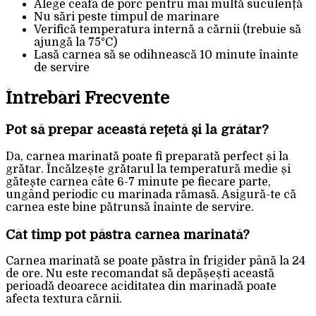
Alege ceafa de porc pentru mai multă suculență
Nu sări peste timpul de marinare
Verifică temperatura internă a cărnii (trebuie să
ajungă la 75°C)
Lasă carnea să se odihnească 10 minute înainte
de servire
Întrebări Frecvente
Pot să prepar această rețetă și la grătar?
Da, carnea marinată poate fi preparată perfect și la
grătar. Încălzește grătarul la temperatură medie și
gătește carnea câte 6-7 minute pe fiecare parte,
ungând periodic cu marinada rămasă. Asigură-te că
carnea este bine pătrunsă înainte de servire.
Cât timp pot păstra carnea marinată?
Carnea marinată se poate păstra în frigider până la 24
de ore. Nu este recomandat să depășești această
perioadă deoarece aciditatea din marinadă poate
afecta textura cărnii.