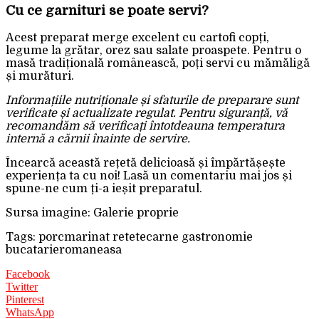
Cu ce garnituri se poate servi?
Acest preparat merge excelent cu cartofi copți,
legume la grătar, orez sau salate proaspete. Pentru o
masă tradițională românească, poți servi cu mămăligă
și murături.
Informațiile nutriționale și sfaturile de preparare sunt
verificate și actualizate regulat. Pentru siguranță, vă
recomandăm să verificați întotdeauna temperatura
internă a cărnii înainte de servire.
Încearcă această rețetă delicioasă și împărtășește
experiența ta cu noi! Lasă un comentariu mai jos și
spune-ne cum ți-a ieșit preparatul.
Sursa imagine: Galerie proprie
Tags: porcmarinat retetecarne gastronomie
bucatarieromaneasa
Facebook
Twitter
Pinterest
WhatsApp