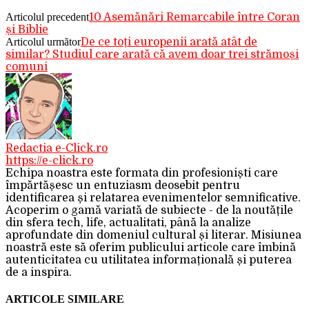
Articolul precedent
10 Asemănări Remarcabile între Coran
și Biblie
Articolul următor
De ce toți europenii arată atât de
similar? Studiul care arată că avem doar trei strămoși
comuni
Redactia e-Click.ro
https://e-click.ro
Echipa noastra este formata din profesioniști care
împărtășesc un entuziasm deosebit pentru
identificarea și relatarea evenimentelor semnificative.
Acoperim o gamă variată de subiecte - de la noutățile
din sfera tech, life, actualitati, până la analize
aprofundate din domeniul cultural și literar. Misiunea
noastră este să oferim publicului articole care îmbină
autenticitatea cu utilitatea informațională și puterea
de a inspira.
ARTICOLE SIMILARE