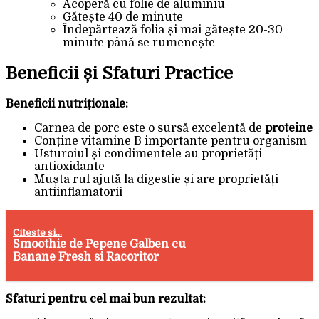
Acoperă cu folie de aluminiu
Gătește 40 de minute
Îndepărtează folia și mai gătește 20-30
minute până se rumenește
Beneficii și Sfaturi Practice
Beneficii nutriționale:
Carnea de porc este o sursă excelentă de
proteine
Conține vitamine B importante pentru organism
Usturoiul și condimentele au proprietăți
antioxidante
Mușta rul ajută la digestie și are proprietăți
antiinflamatorii
Citeste si...
Smoothie de Pepene Galben cu
Banane Fresh si Racoritor
Sfaturi pentru cel mai bun rezultat: