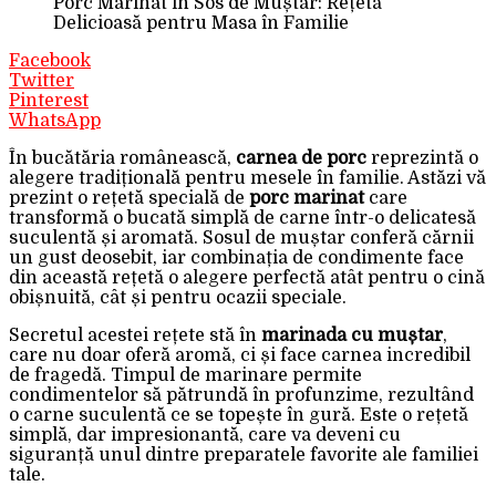
Porc Marinat în Sos de Muștar: Rețetă
Delicioasă pentru Masa în Familie
Facebook
Twitter
Pinterest
WhatsApp
În bucătăria românească,
carnea de porc
reprezintă o
alegere tradițională pentru mesele în familie. Astăzi vă
prezint o rețetă specială de
porc marinat
care
transformă o bucată simplă de carne într-o delicatesă
suculentă și aromată. Sosul de muștar conferă cărnii
un gust deosebit, iar combinația de condimente face
din această rețetă o alegere perfectă atât pentru o cină
obișnuită, cât și pentru ocazii speciale.
Secretul acestei rețete stă în
marinada cu muștar
,
care nu doar oferă aromă, ci și face carnea incredibil
de fragedă. Timpul de marinare permite
condimentelor să pătrundă în profunzime, rezultând
o carne suculentă ce se topește în gură. Este o rețetă
simplă, dar impresionantă, care va deveni cu
siguranță unul dintre preparatele favorite ale familiei
tale.