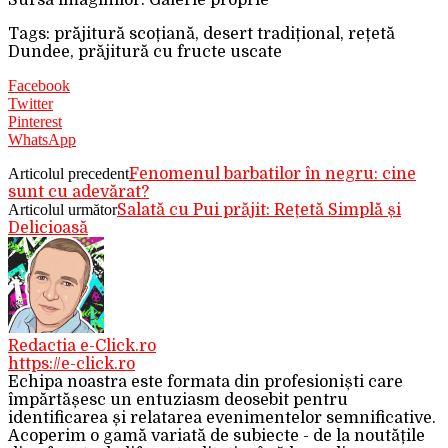
Sursa imaginilor: Galerie proprie
Tags: prăjitură scoțiană, desert tradițional, rețetă
Dundee, prăjitură cu fructe uscate
Facebook
Twitter
Pinterest
WhatsApp
Articolul precedent
Fenomenul barbatilor în negru: cine
sunt cu adevărat?
Articolul următor
Salată cu Pui prăjit: Rețetă Simplă și
Delicioasă
Redactia e-Click.ro
https://e-click.ro
Echipa noastra este formata din profesioniști care
împărtășesc un entuziasm deosebit pentru
identificarea și relatarea evenimentelor semnificative.
Acoperim o gamă variată de subiecte - de la noutățile