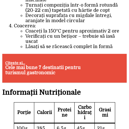
măcinate
Turnați compoziția într-o formă rotundă
(20-22 cm) tapetată cu hârtie de copt
Decorați suprafața cu migdale întregi,
aranjate în model circular
Coacerea:
Coaceți la 150°C pentru aproximativ 2 ore
Verificați cu un bețișor – trebuie să iasă
uscat
Lăsați să se răcească complet în formă
Citeste si...
Cele mai bune 7 destinatii pentru
turismul gastronomic
Informații Nutriționale
Carbo
Protei
Grăsi
Porție
Calorii
hidraț
ne
mi
i
100g
385
6.5g
45g
21g