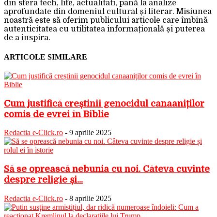
din sfera tech, life, actualitati, până la analize
aprofundate din domeniul cultural și literar. Misiunea
noastră este să oferim publicului articole care îmbină
autenticitatea cu utilitatea informațională și puterea
de a inspira.
ARTICOLE SIMILARE
Cum justifică creștinii genocidul canaaniților
comis de evrei în Biblie
Redactia e-Click.ro
-
9 aprilie 2025
Să se oprească nebunia cu noi. Câteva cuvinte
despre religie și...
Redactia e-Click.ro
-
8 aprilie 2025