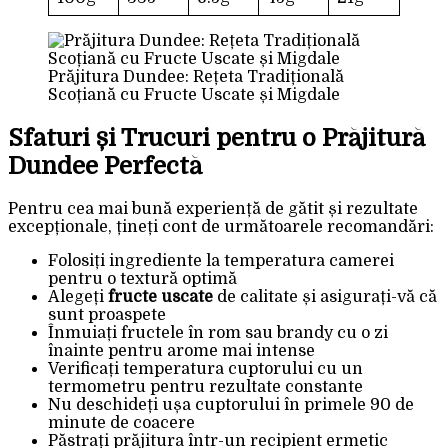
Prăjitura Dundee: Rețeta Tradițională
Scoțiană cu Fructe Uscate și Migdale
Sfaturi și Trucuri pentru o Prăjitură
Dundee Perfectă
Pentru cea mai bună experiență de gătit și rezultate
excepționale, țineți cont de următoarele recomandări:
Folosiți ingrediente la temperatura camerei
pentru o textură optimă
Alegeți
fructe uscate
de calitate și asigurați-vă că
sunt proaspete
Înmuiați fructele în rom sau brandy cu o zi
înainte pentru arome mai intense
Verificați temperatura cuptorului cu un
termometru pentru rezultate constante
Nu deschideți ușa cuptorului în primele 90 de
minute de coacere
Păstrați prăjitura într-un recipient ermetic