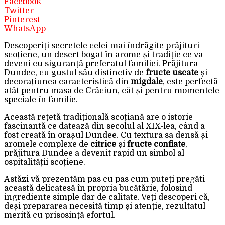
Facebook
Twitter
Pinterest
WhatsApp
Descoperiți secretele celei mai îndrăgite prăjituri
scoțiene, un desert bogat în arome și tradiție ce va
deveni cu siguranță preferatul familiei. Prăjitura
Dundee, cu gustul său distinctiv de
fructe uscate
și
decorațiunea caracteristică din
migdale
, este perfectă
atât pentru masa de Crăciun, cât și pentru momentele
speciale în familie.
Această rețetă tradițională scoțiană are o istorie
fascinantă ce datează din secolul al XIX-lea, când a
fost creată în orașul Dundee. Cu textura sa densă și
aromele complexe de
citrice
și
fructe confiate
,
prăjitura Dundee a devenit rapid un simbol al
ospitalității scoțiene.
Astăzi vă prezentăm pas cu pas cum puteți pregăti
această delicatesă în propria bucătărie, folosind
ingrediente simple dar de calitate. Veți descoperi că,
deși prepararea necesită timp și atenție, rezultatul
merită cu prisosință efortul.