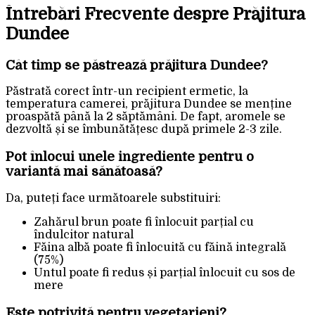
Întrebări Frecvente despre Prăjitura
Dundee
Cât timp se păstrează prăjitura Dundee?
Păstrată corect într-un recipient ermetic, la
temperatura camerei, prăjitura Dundee se menține
proaspătă până la 2 săptămâni. De fapt, aromele se
dezvoltă și se îmbunătățesc după primele 2-3 zile.
Pot înlocui unele ingrediente pentru o
variantă mai sănătoasă?
Da, puteți face următoarele substituiri:
Zahărul brun poate fi înlocuit parțial cu
îndulcitor natural
Făina albă poate fi înlocuită cu făină integrală
(75%)
Untul poate fi redus și parțial înlocuit cu sos de
mere
Este potrivită pentru vegetarieni?