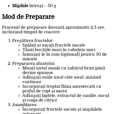
Migdale
întregi – 50 g
Mod de Preparare
Procesul de preparare durează aproximativ 2,5 ore,
incluzând timpul de coacere:
Pregătirea fructelor:
Spălați și uscați fructele uscate
Tăiați bucățile mari în cubulețe mici
Înmuiați-le în rom (opțional) pentru 30 de
minute
Prepararea aluatului:
Mixați untul moale cu zahărul brun până
devine spumos
Adăugați ouăle unul câte unul, mixând
continuu
Incorporați treptat făina amestecată cu
praful de copt și sarea
Adăugați laptele, extractul de vanilie, sucul
și coaja de citrice
Asamblarea:
Încorporați fructele uscate și migdalele