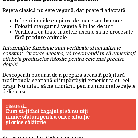
Rețeta clasică nu este vegană, dar poate fi adaptată:
Înlocuiți ouăle cu piure de mere sau banane
Folosiți margarină vegetală în loc de unt
Verificați ca toate fructele uscate să fie procesate
fără produse animale
Informațiile furnizate sunt verificate și actualizate
constant. Cu toate acestea, vă recomandăm să consultați
eticheta produselor folosite pentru cele mai precise
detalii.
Descoperiți bucuria de a prepara această prăjitură
tradițională scoțiană și împărtășiți experiența cu cei
dragi. Nu uitați să ne urmăriți pentru mai multe rețete
delicioase!
Citeste si...
Cum să-ți faci bagajul și să nu uiți
nimic: sfaturi pentru orice situație
și orice călătorie