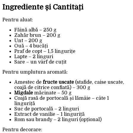
Ingrediente și Cantități
Pentru aluat:
Făină albă – 250 g
Zahăr brun – 200 g
Unt – 200 g
Ouă – 4 bucăți
Praf de copt – 1,5 lingurițe
Lapte – 2 linguri
Sare – un vârf de cuțit
Pentru umplutura aromată:
Amestec de
fructe uscate
(stafide, caise uscate,
coajă de citrice confiată) – 300 g
Migdale
măcinate – 50 g
Coajă rasă de portocală și lămâie – câte 1
linguriță
Suc de portocală – 2 linguri
Extract de vanilie – 1 linguriță
Rom sau brandy – 2 linguri (opțional)
Pentru decorare: