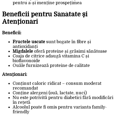
pentru a-și menține prospețimea
Beneficii pentru Sănătate și
Atenționări
Beneficii:
Fructele uscate
sunt bogate în fibre și
antioxidanți
Migdalele
oferă proteine și grăsimi sănătoase
Coaja de citrice adaugă vitamina C și
bioflavonoide
Ouăle furnizează proteine de calitate
Atenționări:
Conținut caloric ridicat – consum moderat
recomandat
Conține alergeni (ouă, lactate, nuci)
Nu este potrivită pentru diabetici fără modificări
în rețetă
Alcoolul poate fi omis pentru varianta family-
friendly