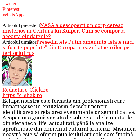
Twitter
Pinterest
WhatsApp
Articolul precedent
NASA a descoperit un corp ceresc
misterios in Centura lui Kuiper. Cum se comporta
aceasta ciudatenie?
Articolul următor
Presedintele Putin ameninta „state mici
si foarte populate” din Europa in cazul atacurilor pe
teritoriul rus
Redactia e-Click.ro
https://e-click.ro
Echipa noastra este formata din profesioniști care
împărtășesc un entuziasm deosebit pentru
identificarea și relatarea evenimentelor semnificative.
Acoperim o gamă variată de subiecte - de la noutățile
din sfera tech, life, actualitati, până la analize
aprofundate din domeniul cultural și literar. Misiunea
noastră este să oferim publicului articole care îmbină