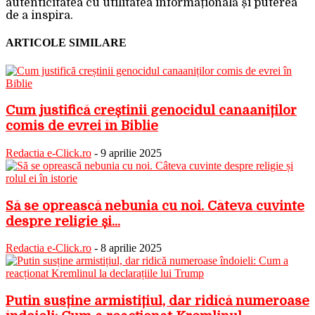
autenticitatea cu utilitatea informațională și puterea
de a inspira.
ARTICOLE SIMILARE
Cum justifică creștinii genocidul canaaniților
comis de evrei în Biblie
Redactia e-Click.ro
-
9 aprilie 2025
Să se oprească nebunia cu noi. Câteva cuvinte
despre religie și...
Redactia e-Click.ro
-
8 aprilie 2025
Putin susține armistițiul, dar ridică numeroase