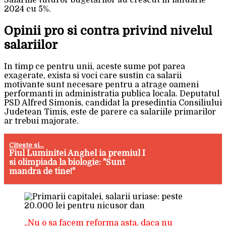
Salariile tuturor bugetarilor au crescut in ianuarie
2024 cu 5%.
Opinii pro si contra privind nivelul
salariilor
In timp ce pentru unii, aceste sume pot parea
exagerate, exista si voci care sustin ca salarii
motivante sunt necesare pentru a atrage oameni
performanti in administratia publica locala. Deputatul
PSD Alfred Simonis, candidat la presedintia Consiliului
Judetean Timis, este de parere ca salariile primarilor
ar trebui majorate.
Citeste si...
Fiul Luminitei Anghel ia premiul I
si olimpiada la biologie: "Sunt
mandra de tine!"
„Nu o sa facem reforma asta, daca nu