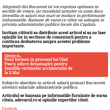
Alegatorii din Bucuresti isi vor exprima optiunea in
sectiile de votare, iar mandatul urmator va arata daca
investitia in salarii mai mari se traduce in performante
imbunatatite. Ramane de vazut ce viitor ne asteapta in
privinta administratiei publice locale din Capitala.
Invitam cititorii sa distribuie acest articol si sa ne lase
opiniile lor in sectiune de comentarii pentru a
continua dezbaterea asupra acestei probleme
importante.
Citeste si...
Noul termen in procesul lui Vlad
Pascu aduce dezamagire pentru
familiile victimelor accidentului de
la 2 Mai
Subiecte abordate in articol: salarii primari Bucuresti
niveluri salariale administratie publica
Articolul se bazeaza pe informatiile furnizate de sursa
citata, adevarul.ro si opiniile expertilor citati.
Facebook