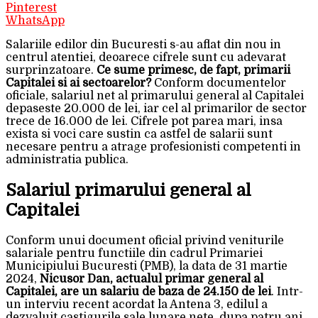
Pinterest
WhatsApp
Salariile edilor din Bucuresti s-au aflat din nou in
centrul atentiei, deoarece cifrele sunt cu adevarat
surprinzatoare.
Ce sume primesc, de fapt, primarii
Capitalei si ai sectoarelor?
Conform documentelor
oficiale, salariul net al primarului general al Capitalei
depaseste 20.000 de lei, iar cel al primarilor de sector
trece de 16.000 de lei. Cifrele pot parea mari, insa
exista si voci care sustin ca astfel de salarii sunt
necesare pentru a atrage profesionisti competenti in
administratia publica.
Salariul primarului general al
Capitalei
Conform unui document oficial privind veniturile
salariale pentru functiile din cadrul Primariei
Municipiului Bucuresti (PMB), la data de 31 martie
2024,
Nicusor Dan, actualul primar general al
Capitalei, are un salariu de baza de 24.150 de lei
. Intr-
un interviu recent acordat la Antena 3, edilul a
dezvaluit castigurile sale lunare nete, dupa patru ani