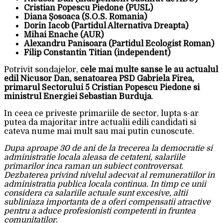
Cristian Popescu Piedone (PUSL)
Diana Șosoaca (S.O.S. Romania)
Dorin Iacob (Partidul Alternativa Dreapta)
Mihai Enache (AUR)
Alexandru Panisoara (Partidul Ecologist Roman)
Filip Constantin Titian (independent)
Potrivit sondajelor,
cele mai multe sanse le au actualul
edil Nicusor Dan, senatoarea PSD Gabriela Firea,
primarul Sectorului 5 Cristian Popescu Piedone si
ministrul Energiei Sebastian Burduja
.
In ceea ce priveste primariile de sector, lupta s-ar
putea da majoritar intre actualii edili candidati si
cateva nume mai mult sau mai putin cunoscute.
Dupa aproape 30 de ani de la trecerea la democratie si
administratie locala aleasa de cetateni, salariile
primarilor inca raman un subiect controversat.
Dezbaterea privind nivelul adecvat al remuneratiilor in
administratia publica locala continua. In timp ce unii
considera ca salariile actuale sunt excesive, altii
subliniaza importanta de a oferi compensatii atractive
pentru a aduce profesionisti competenti in fruntea
comunitatilor.