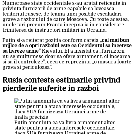
Numeroase state occidentale s-au aratat reticente in
privinta furnizarii de arme capabile sa loveasca
teritoriul rusesc, de teama unei posibile escaladari
grave a razboiului de catre Moscova. Cu toate acestea,
unele tari precum Franta incep sa ia in considerare
trimiterea de instructori militari in Ucraina.
Putin si-a reiterat pozitia conform careia
„cel mai bun
mijloc de a opri razboiul este ca Occidentul sa inceteze
sa livreze arme”
Kievului. El a insistat ca „furnizorii
nu se multumesc doar sa ofere armament, ci incearca
si sa il controleze”, ceea ce reprezinta „o masura foarte
grava si periculoasa”.
Rusia contesta estimarile privind
pierderile suferite in razboi
Putin ameninta ca va livra armament altor
state pentru a ataca interesele occidentale,
daca SUA furnizeaza Ucrainei arme de