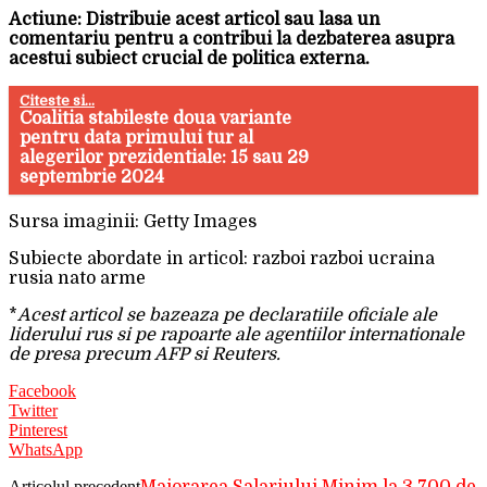
Actiune: Distribuie acest articol sau lasa un
comentariu pentru a contribui la dezbaterea asupra
acestui subiect crucial de politica externa.
Citeste si...
Coalitia stabileste doua variante
pentru data primului tur al
alegerilor prezidentiale: 15 sau 29
septembrie 2024
Sursa imaginii: Getty Images
Subiecte abordate in articol: razboi razboi ucraina
rusia nato arme
*
Acest articol se bazeaza pe declaratiile oficiale ale
liderului rus si pe rapoarte ale agentiilor internationale
de presa precum AFP si Reuters.
Facebook
Twitter
Pinterest
WhatsApp
Articolul precedent