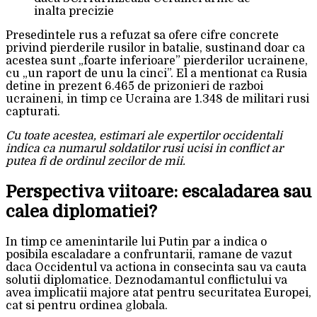
inalta precizie
Presedintele rus a refuzat sa ofere cifre concrete
privind pierderile rusilor in batalie, sustinand doar ca
acestea sunt „foarte inferioare” pierderilor ucrainene,
cu „un raport de unu la cinci”. El a mentionat ca Rusia
detine in prezent 6.465 de prizonieri de razboi
ucraineni, in timp ce Ucraina are 1.348 de militari rusi
capturati.
Cu toate acestea, estimari ale expertilor occidentali
indica ca numarul soldatilor rusi ucisi in conflict ar
putea fi de ordinul zecilor de mii.
Perspectiva viitoare: escaladarea sau
calea diplomatiei?
In timp ce amenintarile lui Putin par a indica o
posibila escaladare a confruntarii, ramane de vazut
daca Occidentul va actiona in consecinta sau va cauta
solutii diplomatice. Deznodamantul conflictului va
avea implicatii majore atat pentru securitatea Europei,
cat si pentru ordinea globala.