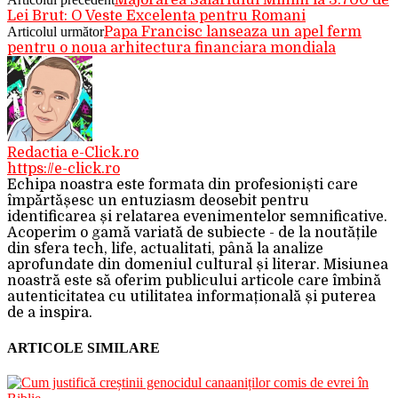
Majorarea Salariului Minim la 3.700 de
Lei Brut: O Veste Excelenta pentru Romani
Articolul următor
Papa Francisc lanseaza un apel ferm
pentru o noua arhitectura financiara mondiala
Redactia e-Click.ro
https://e-click.ro
Echipa noastra este formata din profesioniști care
împărtășesc un entuziasm deosebit pentru
identificarea și relatarea evenimentelor semnificative.
Acoperim o gamă variată de subiecte - de la noutățile
din sfera tech, life, actualitati, până la analize
aprofundate din domeniul cultural și literar. Misiunea
noastră este să oferim publicului articole care îmbină
autenticitatea cu utilitatea informațională și puterea
de a inspira.
ARTICOLE SIMILARE