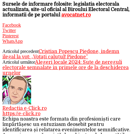
Sursele de informare folosite: legislatia electorala
actualizata, site-ul oficial al Biroului Electoral Central,
informatii de pe portalul
avocatnet.ro
Facebook
Twitter
Pinterest
WhatsApp
Articolul precedent
Cristian Popescu Piedone, indemn
ilegal la vot: „Votaţi caluţul! Piedone”
Articolul următor
Alegeri locale 2024: Sute de nereguli
electorale semnalate in primele ore de la deschiderea
urnelor
Redactia e-Click.ro
https://e-click.ro
Echipa noastra este formata din profesioniști care
împărtășesc un entuziasm deosebit pentru
identificarea și relatarea evenimentelor semnificative.