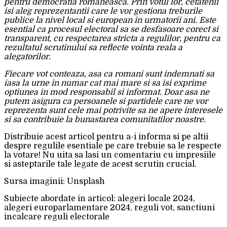
pentru democratia romaneasca. Prin votul lor, cetatenii
isi aleg reprezentantii care le vor gestiona treburile
publice la nivel local si european in urmatorii ani. Este
esential ca procesul electoral sa se desfasoare corect si
transparent, cu respectarea stricta a regulilor, pentru ca
rezultatul scrutinului sa reflecte vointa reala a
alegatorilor.
Fiecare vot conteaza, asa ca romani sunt indemnati sa
iasa la urne in numar cat mai mare si sa isi exprime
optiunea in mod responsabil si informat. Doar asa ne
putem asigura ca persoanele si partidele care ne vor
reprezenta sunt cele mai potrivite sa ne apere interesele
si sa contribuie la bunastarea comunitatilor noastre.
Distribuie acest articol pentru a-i informa si pe altii
despre regulile esentiale pe care trebuie sa le respecte
la votare! Nu uita sa lasi un comentariu cu impresiile
si asteptarile tale legate de acest scrutin crucial.
Sursa imaginii: Unsplash
Subiecte abordate in articol: alegeri locale 2024,
alegeri europarlamentare 2024, reguli vot, sanctiuni
incalcare reguli electorale