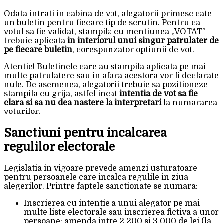
Odata intrati in cabina de vot, alegatorii primesc cate
un buletin pentru fiecare tip de scrutin. Pentru ca
votul sa fie validat, stampila cu mentiunea „VOTAT”
trebuie aplicata
in interiorul unui singur patrulater de
pe fiecare buletin
, corespunzator optiunii de vot.
Atentie! Buletinele care au stampila aplicata pe mai
multe patrulatere sau in afara acestora vor fi declarate
nule. De asemenea, alegatorii trebuie sa pozitioneze
stampila cu grija, astfel incat
intentia de vot sa fie
clara si sa nu dea nastere la interpretari
la numararea
voturilor.
Sanctiuni pentru incalcarea
regulilor electorale
Legislatia in vigoare prevede amenzi usturatoare
pentru persoanele care incalca regulile in ziua
alegerilor. Printre faptele sanctionate se numara:
Inscrierea cu intentie a unui alegator pe mai
multe liste electorale sau inscrierea fictiva a unor
persoane: amenda intre 2.200 si 3.000 de lei (la