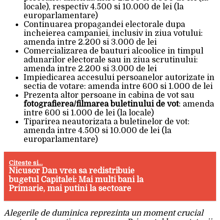
locale), respectiv 4.500 si 10.000 de lei (la
europarlamentare)
Continuarea propagandei electorale dupa
incheierea campaniei, inclusiv in ziua votului:
amenda intre 2.200 si 3.000 de lei
Comercializarea de bauturi alcoolice in timpul
adunarilor electorale sau in ziua scrutinului:
amenda intre 2.200 si 3.000 de lei
Impiedicarea accesului persoanelor autorizate in
sectia de votare: amenda intre 600 si 1.000 de lei
Prezenta altor persoane in cabina de vot sau
fotografierea/filmarea buletinului de vot
: amenda
intre 600 si 1.000 de lei (la locale)
Tiparirea neautorizata a buletinelor de vot:
amenda intre 4.500 si 10.000 de lei (la
europarlamentare)
Citeste si...
Nicusor Dan vrea sa redistribuie
bugetul Capitalei: Mai multi bani la
Primarie, mai putini la sectoare
Alegerile de duminica reprezinta un moment crucial