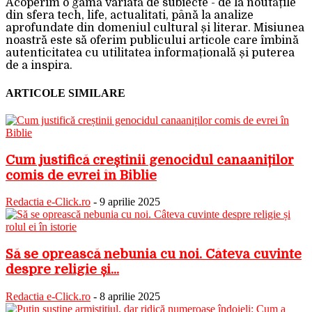
Acoperim o gamă variată de subiecte - de la noutățile
din sfera tech, life, actualitati, până la analize
aprofundate din domeniul cultural și literar. Misiunea
noastră este să oferim publicului articole care îmbină
autenticitatea cu utilitatea informațională și puterea
de a inspira.
ARTICOLE SIMILARE
Cum justifică creștinii genocidul canaaniților
comis de evrei în Biblie
Redactia e-Click.ro
-
9 aprilie 2025
Să se oprească nebunia cu noi. Câteva cuvinte
despre religie și...
Redactia e-Click.ro
-
8 aprilie 2025