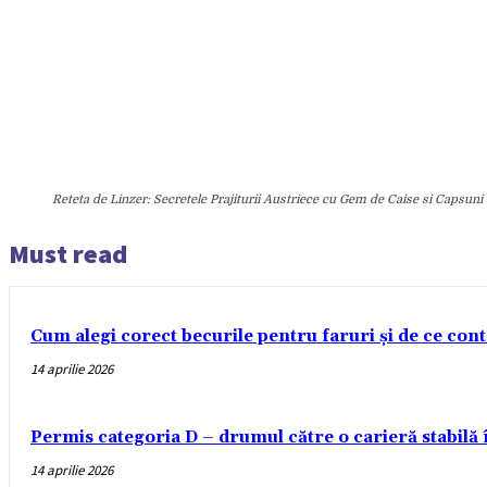
Reteta de Linzer: Secretele Prajiturii Austriece cu Gem de Caise si Capsuni
Must read
Cum alegi corect becurile pentru faruri și de ce con
14 aprilie 2026
Permis categoria D – drumul către o carieră stabilă
14 aprilie 2026