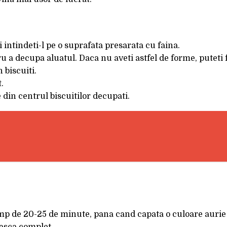
i intindeti-l pe o suprafata presarata cu faina.
u a decupa aluatul. Daca nu aveti astfel de forme, puteti f
 biscuiti.
.
le din centrul biscuitilor decupati.
 timp de 20-25 de minute, pana cand capata o culoare auri
ceasca complet.