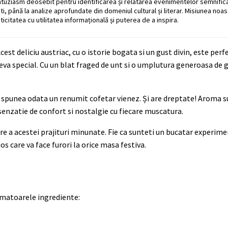
ntuziasm deosebit pentru identificarea și relatarea evenimentelor semnific
ati, până la analize aprofundate din domeniul cultural și literar. Misiunea noa
ticitatea cu utilitatea informațională și puterea de a inspira.
Acest deliciu austriac, cu o istorie bogata si un gust divin, este per
eva special. Cu un blat fraged de unt si o umplutura generoasa de 
 – spunea odata un renumit cofetar vienez. Și are dreptate! Aroma s
senzatie de confort si nostalgie cu fiecare muscatura.
are a acestei prajituri minunate. Fie ca sunteti un bucatar experim
ios care va face furori la orice masa festiva.
urmatoarele ingrediente: