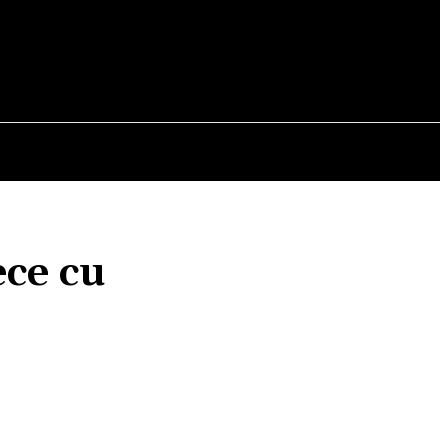
OPINII
ece cu