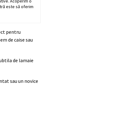
ative. Acoperim o
stră este să oferim
fect pentru
gem de caise sau
ubtila de lamaie
entat sau un novice