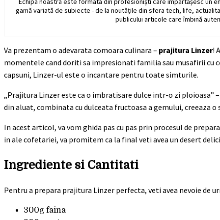
Echipa noastra este formata din profesioniști care împărtășesc un e
gamă variată de subiecte - de la noutățile din sfera tech, life, actualit
publicului articole care îmbină auten
Va prezentam o adevarata comoara culinara –
prajitura Linzer
! 
momentele cand doriti sa impresionati familia sau musafirii cu c
capsuni, Linzer-ul este o incantare pentru toate simturile.
„Prajitura Linzer este ca o imbratisare dulce intr-o zi ploioasa”
din aluat, combinata cu dulceata fructoasa a gemului, creeaza o 
In acest articol, va vom ghida pas cu pas prin procesul de prepar
in ale cofetariei, va promitem ca la final veti avea un desert delic
Ingrediente si Cantitati
Pentru a prepara prajitura Linzer perfecta, veti avea nevoie de 
300g faina