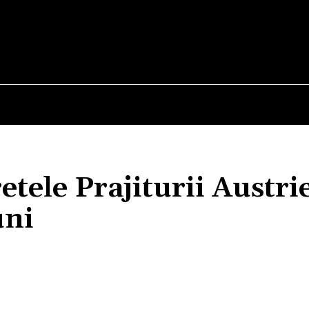
E
STIRI
TEHNOLOGIE-STIINTA
CURIOZITATI
etele Prajiturii Austri
uni
Acțiune