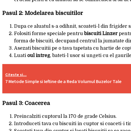
Pasul 2: Modelarea biscuitilor
Dupa ce aluatul s-a odihnit, scoateti-l din frigider s
Folositi forme speciale pentru
biscuiti Linzer
pentr
forma de biscuiti, decupand centrul la jumatate din
Asezati biscuitii pe o tava tapetata cu hartie de copt
Luati
oul intreg
, bateti-l usor si ungeti cu el gauri
Citeste si...
7 Metode Simple si Ieftine de a Reda Volumul Buzelor Tale
Pasul 3: Coacerea
Preincalziti cuptorul la 170 de grade Celsius.
Introduceti tava cu biscuiti in cuptor si coaceti-i
Scoateti tava din cuptor si lasati biscuitii sa se ra