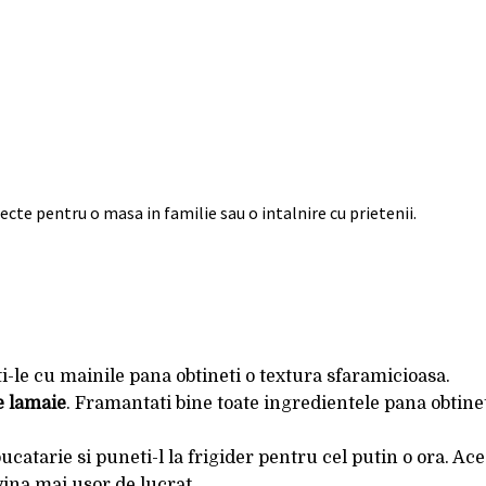
ecte pentru o masa in familie sau o intalnire cu prietenii.
i-le cu mainile pana obtineti o textura sfaramicioasa.
e lamaie
. Framantati bine toate ingredientele pana obtine
bucatarie si puneti-l la frigider pentru cel putin o ora. Ace
vina mai usor de lucrat.