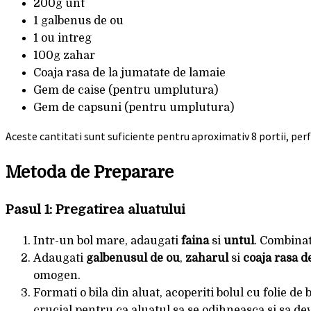
200g unt
1 galbenus de ou
1 ou intreg
100g zahar
Coaja rasa de la jumatate de lamaie
Gem de caise (pentru umplutura)
Gem de capsuni (pentru umplutura)
Aceste cantitati sunt suficiente pentru aproximativ 8 portii, perf
Metoda de Preparare
Pasul 1: Pregatirea aluatului
Intr-un bol mare, adaugati
faina
si
untul
. Combinat
Adaugati
galbenusul de ou
,
zaharul
si
coaja rasa d
omogen.
Formati o bila din aluat, acoperiti bolul cu folie de 
crucial pentru ca aluatul sa se odihneasca si sa de