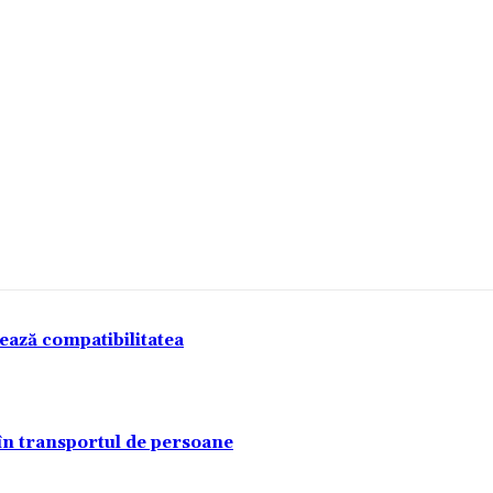
tează compatibilitatea
 în transportul de persoane