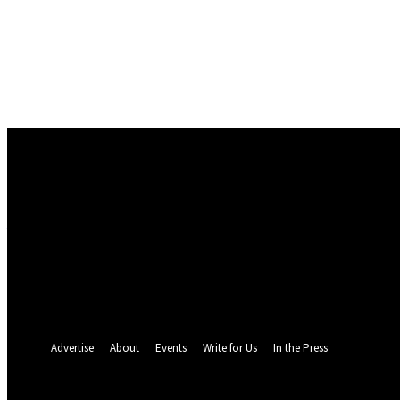
Conectare
Bine ați venit! Autentificați-vă in contul dvs
numele dvs de utilizator
parola dvs
Ați uitat parola? obține ajutor
Politica de Confidentialitate
Recuperare parola
Recuperați-vă parola
adresa dvs de email
O parola va fi trimisă pe adresa dvs de email.
Advertise
About
Events
Write for Us
In the Press