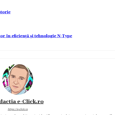
torie
lor în eficiență și tehnologie N-Type
dactia e-Click.ro
https://e-click.ro