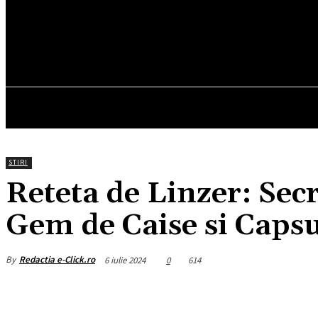
27.5
C
München
sâmbătă, august 8, 2026
HOM
STIRI
Reteta de Linzer: Secr
Gem de Caise si Caps
By
Redactia e-Click.ro
6 iulie 2024
0
614