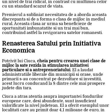
un nivel de trai ridicat, in contrast cu multimea celor
cu un standard scazut de viata.
Premierul a subliniat necesitatea de a aborda aceasta
discrepanta si de a forma o clasa de mijloc in mediul
rural. Aceasta clasa ar urma sa beneficieze de
oportunitati imbunatatite si un trai mai bun,
contribuind astfel la revigorarea satelor romanesti.
Renasterea Satului prin Initiativa
Economica
Potrivit lui Ciuca,
cheia pentru crearea unei clase de
mijloc la sate rezida in stimularea initiativei
particulare si a antreprenoriatului
. El a laudat
administratiile liberale din municipii si orase, unde
primarii s-au concentrat pe dezvoltare si investitii,
acest lucru conducand la 8 dintre cele mai prospere
judete din tara.
Ciuca a atras atentia asupra importantei fondurilor
europene care, desi abundente, sunt insuficient
valorificate la nivel judetean. El a oferit exemplul unor
localitati care au primit doar 4,1 milioane de euro, in