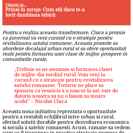
Citeste si...
Prinsi in mreje: Cum stii daca te-a
lovit damblaua iubirii
Pentru a realiza aceasta transformare, Ciuca a promis
ca guvernul va veni curand cu o strategie pentru
revitalizarea satului romanesc. Aceasta promite sa
abordeze decalajul urban-rural si sa ofere oportunitati
reale pentru formarea unei clase de mijloc prospere in
comunitatile rurale.
„Trebuie sa ne asumam si formarea clasei
de mijloc din mediul rural. Vom veni in
curand cu o strategie pentru revitalizarea
satului romanesc. Tuturor ne place sa
spunem ca vesnicia s-a nascut la sat, este de
datoria noastra sa nu o lasam sa moara
acolo!” – Nicolae Ciuca
Aceasta noua initiativa reprezinta o oportunitate
pentru a restabili echilibrul intre urban si rural,
oferind solutii durabile pentru dezvoltarea economica
si sociala a satelor romanesti. Acum, ramane sa vedem