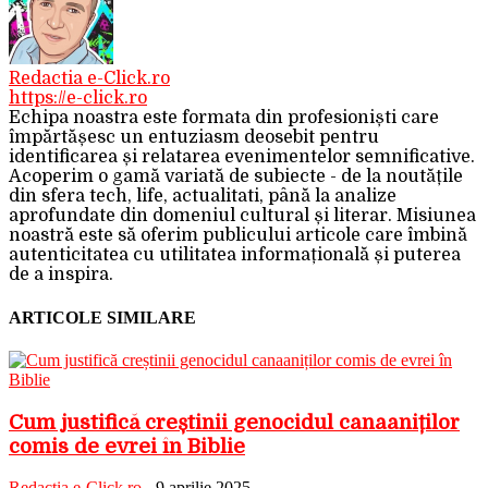
Redactia e-Click.ro
https://e-click.ro
Echipa noastra este formata din profesioniști care
împărtășesc un entuziasm deosebit pentru
identificarea și relatarea evenimentelor semnificative.
Acoperim o gamă variată de subiecte - de la noutățile
din sfera tech, life, actualitati, până la analize
aprofundate din domeniul cultural și literar. Misiunea
noastră este să oferim publicului articole care îmbină
autenticitatea cu utilitatea informațională și puterea
de a inspira.
ARTICOLE SIMILARE
Cum justifică creștinii genocidul canaaniților
comis de evrei în Biblie
Redactia e-Click.ro
-
9 aprilie 2025