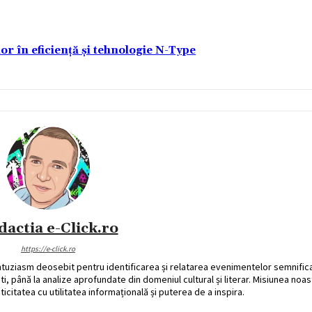
lor în eficiență și tehnologie N-Type
dactia e-Click.ro
https://e-click.ro
ntuziasm deosebit pentru identificarea și relatarea evenimentelor semnific
ati, până la analize aprofundate din domeniul cultural și literar. Misiunea noa
ticitatea cu utilitatea informațională și puterea de a inspira.