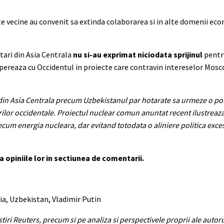
te vecine au convenit sa extinda colaborarea si in alte domenii eco
e tari din Asia Centrala
nu si-au exprimat niciodata sprijinul
pentru
pereaza cu Occidentul in proiecte care contravin intereselor Mosco
le din Asia Centrala precum Uzbekistanul par hotarate sa urmeze o pol
terilor occidentale. Proiectul nuclear comun anuntat recent ilustrea
um energia nucleara, dar evitand totodata o aliniere politica excesi
a opiniile lor in sectiunea de comentarii.
sia, Uzbekistan, Vladimir Putin
tiri Reuters, precum si pe analiza si perspectivele proprii ale autorul