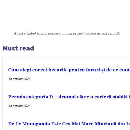
Rusia si uzbekistanul pornesc un nou proiect nuclear in asia centrala
Must read
Cum alegi corect becurile pentru faruri și de ce con
14 aprilie 2026
Permis categoria D – drumul către o carieră stabilă
14 aprilie 2026
De Ce Monogamia Este Cea Mai Mare Minciună din Is