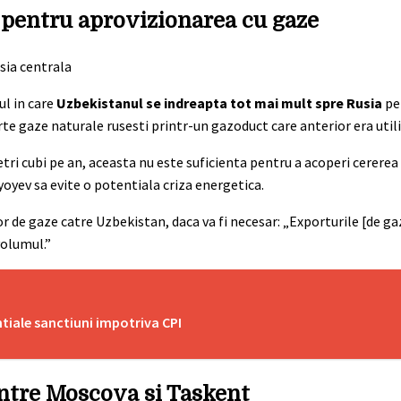
 pentru aprovizionarea cu gaze
ul in care
Uzbekistanul se indreapta tot mai mult spre Rusia
pe
te gaze naturale rusesti printr-un gazoduct care anterior era util
tri cubi pe an, aceasta nu este suficienta pentru a acoperi cererea 
yoyev sa evite o potentiala criza energetica.
r de gaze catre Uzbekistan, daca va fi necesar: „Exporturile [de g
volumul.”
tiale sanctiuni impotriva CPI
ntre Moscova si Taskent