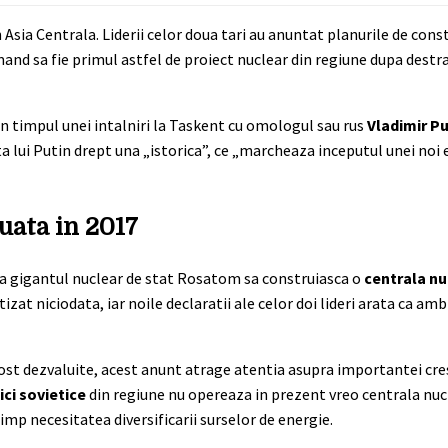
n Asia Centrala. Liderii celor doua tari au anuntat planurile de const
and sa fie primul astfel de proiect nuclear din regiune dupa dest
n timpul unei intalniri la Taskent cu omologul sau rus
Vladimir Pu
ita lui Putin drept una „istorica”, ce „marcheaza inceputul unei noi e
uata in 2017
 ca gigantul nuclear de stat Rosatom sa construiasca o
centrala nu
izat niciodata, iar noile declaratii ale celor doi lideri arata ca ambi
 fost dezvaluite, acest anunt atrage atentia asupra importantei cre
ici sovietice
din regiune nu opereaza in prezent vreo centrala nucl
mp necesitatea diversificarii surselor de energie.