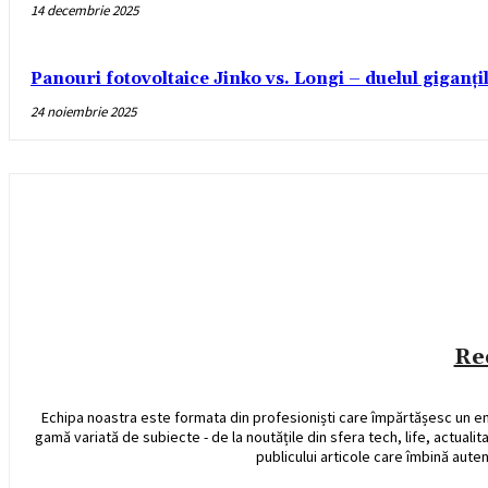
14 decembrie 2025
Panouri fotovoltaice Jinko vs. Longi – duelul giganți
24 noiembrie 2025
Re
Echipa noastra este formata din profesioniști care împărtășesc un e
gamă variată de subiecte - de la noutățile din sfera tech, life, actualit
publicului articole care îmbină auten