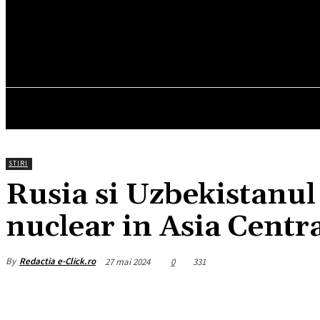
25.5
C
München
vineri, august 7, 2026
HOM
STIRI
Rusia si Uzbekistanul
nuclear in Asia Centr
By
Redactia e-Click.ro
27 mai 2024
0
331