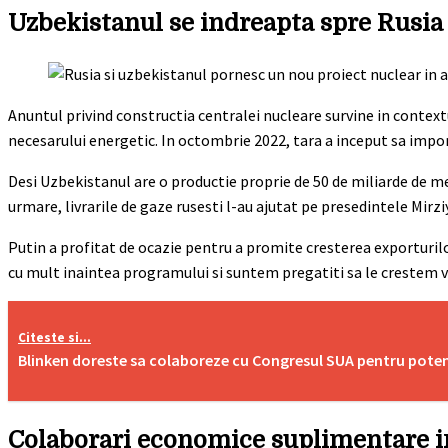
Uzbekistanul se indreapta spre Rusia
Anuntul privind constructia centralei nucleare survine in context
necesarului energetic. In octombrie 2022, tara a inceput sa impor
Desi Uzbekistanul are o productie proprie de 50 de miliarde de me
urmare, livrarile de gaze rusesti l-au ajutat pe presedintele Mirzi
Putin a profitat de ocazie pentru a promite cresterea exporturilo
cu mult inaintea programului si suntem pregatiti sa le crestem 
Citeste si...
Blinken doreste sa colaboreze cu Congresul SUA pentru poten
Colaborari economice suplimentare i