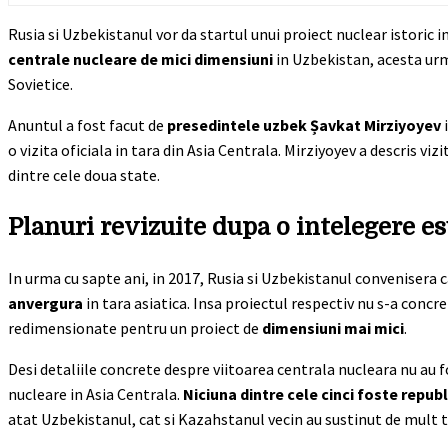
Rusia si Uzbekistanul vor da startul unui proiect nuclear istoric i
centrale nucleare de mici dimensiuni
in Uzbekistan, acesta urm
Sovietice.
Anuntul a fost facut de
presedintele uzbek Șavkat Mirziyoyev
i
o vizita oficiala in tara din Asia Centrala. Mirziyoyev a descris viz
dintre cele doua state.
Planuri revizuite dupa o intelegere es
In urma cu sapte ani, in 2017, Rusia si Uzbekistanul convenisera
anvergura
in tara asiatica. Insa proiectul respectiv nu s-a concret
redimensionate pentru un proiect de
dimensiuni mai mici
.
Desi detaliile concrete despre viitoarea centrala nucleara nu au
nucleare in Asia Centrala.
Niciuna dintre cele cinci foste republ
atat Uzbekistanul, cat si Kazahstanul vecin au sustinut de mult ti