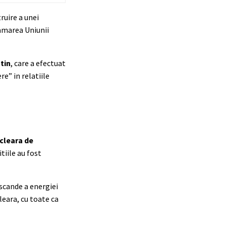
ruire a unei
ramarea Uniunii
tin
, care a efectuat
re” in relatiile
cleara de
tiile au fost
scande a energiei
eara, cu toate ca