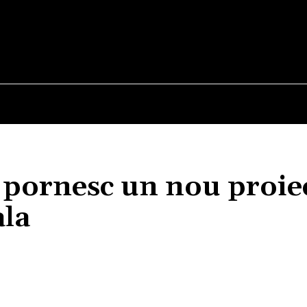
E
STIRI
TEHNOLOGIE-STIINTA
CURIOZITATI
 pornesc un nou proie
ala
Acțiune