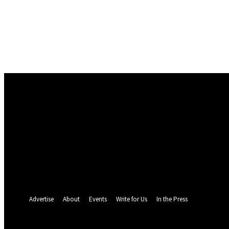
Conectare
Bine ați venit! Autentificați-vă in contul dvs
numele dvs de utilizator
parola dvs
Ați uitat parola? obține ajutor
Politica de Confidentialitate
Recuperare parola
Recuperați-vă parola
adresa dvs de email
O parola va fi trimisă pe adresa dvs de email.
Advertise
About
Events
Write for Us
In the Press