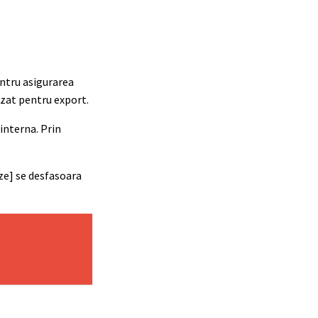
ntru asigurarea
izat pentru export.
interna. Prin
aze] se desfasoara