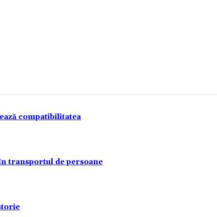
tează compatibilitatea
 în transportul de persoane
torie