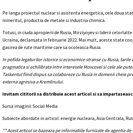
Pe langa proiectul nuclear si asistenta energetica, cele doua sta
mineritul, productia de metale si industria chimica.
Totusi, in ciuda apropierii de Rusia, Mirziyoyev si liderii celorlalt
Ucraina, declansata in februarie 2022. Mai mult, aceste state coo
gasirea de rute maritime care sa ocoleasca Rusia.
In pofida legaturilor istorice si economice stranse cu Rusia, tari
pragmatica si echilibrata intre interesele Moscovei si cele ale pu
Taskentul fiind dispus sa colaboreze cu Rusia in domenii cheie prec
externa agresiva a Kremlinului.
Invitam cititorii sa distribuie acest articol si sa impartaseasc
Sursa imaginii: Social Media
Subiecte abordate in articol: energie nucleara, Asia Centrala, Ru
** Acest articol se bazeaza pe informatiile furnizate de agentia de s