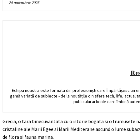
24 noiembrie 2025
Re
Echipa noastra este formata din profesioniști care împărtășesc un e
gamă variată de subiecte - de la noutățile din sfera tech, life, actualit
publicului articole care îmbină auten
Grecia, o tara binecuvantata cu o istorie bogata si o frumusete n
cristaline ale Marii Egee si Marii Mediterane ascund o lume subac
de flora si fauna marina.