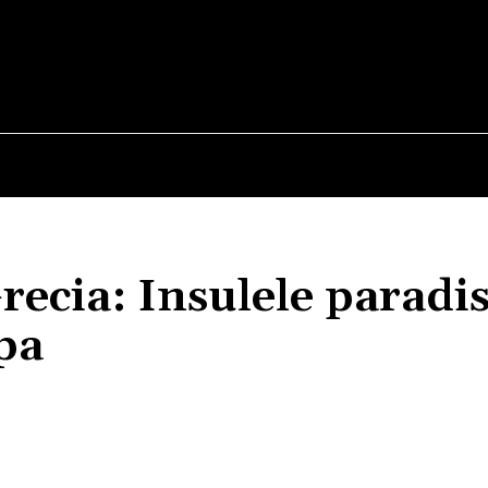
E
STIRI
TEHNOLOGIE-STIINTA
CURIOZITATI
recia: Insulele paradis
pa
Acțiune