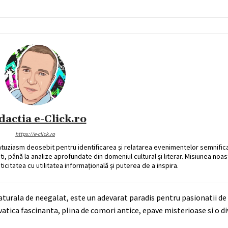
dactia e-Click.ro
https://e-click.ro
ntuziasm deosebit pentru identificarea și relatarea evenimentelor semnific
ati, până la analize aprofundate din domeniul cultural și literar. Misiunea noa
ticitatea cu utilitatea informațională și puterea de a inspira.
aturala de neegalat, este un adevarat paradis pentru pasionatii de
vatica fascinanta, plina de comori antice, epave misterioase si o di