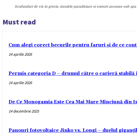
Scufundari de vis in grecia: insulele paradisiace si comori ascunse sub apa
Must read
Cum alegi corect becurile pentru faruri și de ce con
14 aprilie 2026
Permis categoria D – drumul către o carieră stabilă
14 aprilie 2026
De Ce Monogamia Este Cea Mai Mare Minciună din Is
14 decembrie 2025
Panouri fotovoltaice Jinko vs. Longi – duelul giganți