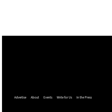
Conectare
Bine ați venit! Autentificați-vă in contul dvs
numele dvs de utilizator
parola dvs
Ați uitat parola? obține ajutor
Politica de Confidentialitate
Recuperare parola
Recuperați-vă parola
adresa dvs de email
O parola va fi trimisă pe adresa dvs de email.
Advertise
About
Events
Write for Us
In the Press