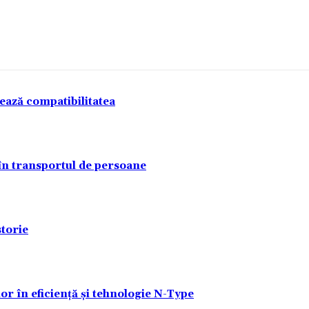
tează compatibilitatea
 în transportul de persoane
torie
lor în eficiență și tehnologie N-Type