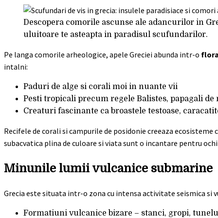
Descopera comorile ascunse ale adancurilor in Grec
uluitoare te asteapta in paradisul scufundarilor.
Pe langa comorile arheologice, apele Greciei abunda intr-o
flor
intalni:
Paduri de alge si corali moi in nuante vii
Pesti tropicali precum regele Balistes, papagali de
Creaturi fascinante ca broastele testoase, caracatite
Recifele de corali si campurile de posidonie creeaza ecosisteme c
subacvatica plina de culoare si viata sunt o incantare pentru ochi 
Minunile lumii vulcanice submarine
Grecia este situata intr-o zona cu intensa activitate seismica si 
Formatiuni vulcanice bizare – stanci, gropi, tunelu