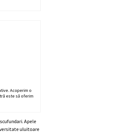
ative. Acoperim o
stră este să oferim
 scufundari. Apele
versitate uluitoare