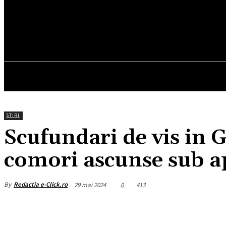
19.2
C
München
vineri, august 7, 2026
HOM
STIRI
Scufundari de vis in G
comori ascunse sub a
By
Redactia e-Click.ro
29 mai 2024
0
413