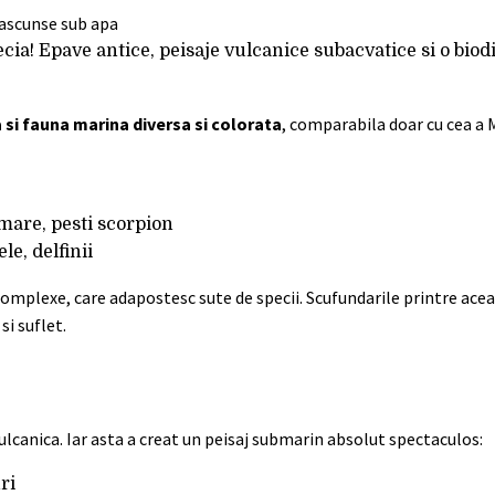
ia! Epave antice, peisaje vulcanice subacvatice si o biodi
a si fauna marina diversa si colorata
, comparabila doar cu cea a Ma
 mare, pesti scorpion
le, delfinii
omplexe, care adapostesc sute de specii. Scufundarile printre acea
si suflet.
vulcanica. Iar asta a creat un peisaj submarin absolut spectaculos:
ri