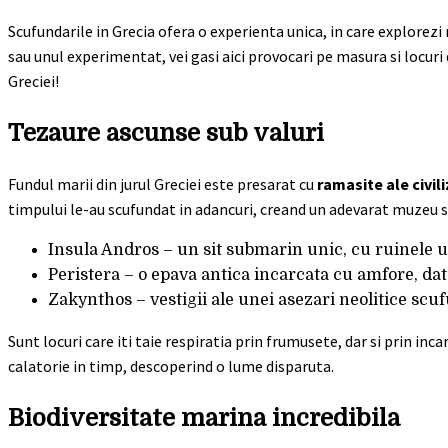
Scufundarile in Grecia ofera o experienta unica, in care explorezi n
sau unul experimentat, vei gasi aici provocari pe masura si locuri
Greciei!
Tezaure ascunse sub valuri
Fundul marii din jurul Greciei este presarat cu
ramasite ale civili
timpului le-au scufundat in adancuri, creand un adevarat muzeu s
Insula Andros – un sit submarin unic, cu ruinele 
Peristera – o epava antica incarcata cu amfore, data
Zakynthos – vestigii ale unei asezari neolitice s
Sunt locuri care iti taie respiratia prin frumusete, dar si prin inc
calatorie in timp, descoperind o lume disparuta.
Biodiversitate marina incredibila