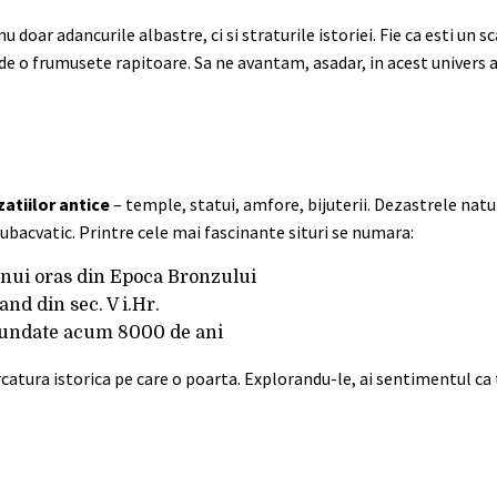
u doar adancurile albastre, ci si straturile istoriei. Fie ca esti un 
 de o frumusete rapitoare. Sa ne avantam, asadar, in acest univers 
zatiilor antice
– temple, statui, amfore, bijuterii. Dezastrele natu
ubacvatic. Printre cele mai fascinante situri se numara:
unui oras din Epoca Bronzului
nd din sec. V i.Hr.
cufundate acum 8000 de ani
arcatura istorica pe care o poarta. Explorandu-le, ai sentimentul ca t