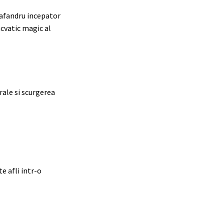
scafandru incepator
acvatic magic al
rale si scurgerea
e afli intr-o