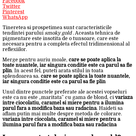
Facebook
Twitter
Pinterest
WhatsApp
Tineretea si prospetimea sunt caracteristicile
tendintei parului
smoky gold
. Aceasta tehnica de
pigmentare este insotita de o tunsoare, care este
necesara pentru a completa efectul tridimensional al
reflexiilor.
Merge pentru auriu moale,
care se poate aplica la
toate nuantele, iar singura conditie este ca parul sa fie
plin
. In acest fel, puteti arata stilul in toata
splendoarea sa.
care se poate aplica la toate nuantele,
iar singura conditie este ca parul sa fie plin
Unul dintre punctele preferate ale acestei vopseluri
este ca nu este „maritata” cu gama de blond, ci
variaza
intre ciocolatiu, caramel si miere pentru a ilumina
parul fara a modifica baza sau radacina
. Haideti sa
aflam putin mai multe despre metoda de colorare.
variaza intre ciocolata, caramel si miere pentru a
ilumina parul fara a modifica baza sau radacina