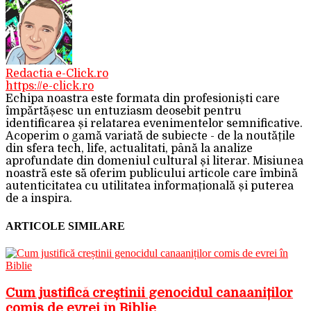
Redactia e-Click.ro
https://e-click.ro
Echipa noastra este formata din profesioniști care
împărtășesc un entuziasm deosebit pentru
identificarea și relatarea evenimentelor semnificative.
Acoperim o gamă variată de subiecte - de la noutățile
din sfera tech, life, actualitati, până la analize
aprofundate din domeniul cultural și literar. Misiunea
noastră este să oferim publicului articole care îmbină
autenticitatea cu utilitatea informațională și puterea
de a inspira.
ARTICOLE SIMILARE
Cum justifică creștinii genocidul canaaniților
comis de evrei în Biblie