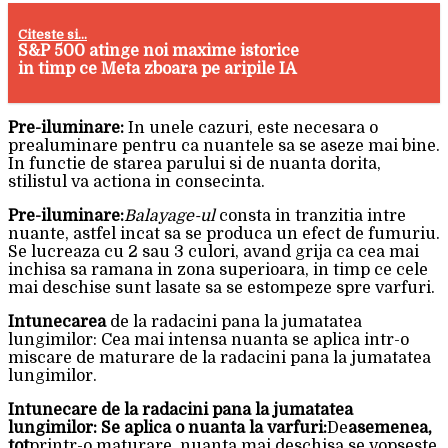
Citeste si...
S&P 500 atinge noi maxime istorice
in timp ce Meta zboara pe aripile IA
Pre-iluminare:
In unele cazuri, este necesara o
prealuminare pentru ca nuantele sa se aseze mai bine.
In functie de starea parului si de nuanta dorita,
stilistul va actiona in consecinta.
Pre-iluminare:
Balayage-ul
consta in tranzitia intre
nuante, astfel incat sa se produca un efect de fumuriu.
Se lucreaza cu 2 sau 3 culori, avand grija ca cea mai
inchisa sa ramana in zona superioara, in timp ce cele
mai deschise sunt lasate sa se estompeze spre varfuri.
Intunecarea
de la radacini pana la jumatatea
lungimilor: Cea mai intensa nuanta se aplica intr-o
miscare de maturare de la radacini pana la jumatatea
lungimilor.
Intunecare de la radacini pana la jumatatea
lungimilor: Se aplica o nuanta la varfuri:
De
asemenea,
tot
printr-o maturare, nuanta mai deschisa se vopseste