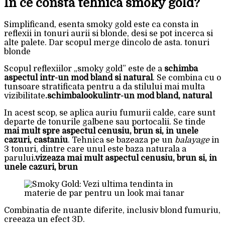
In ce consta tehnica smoky gold?
Simplificand, esenta smoky gold este ca consta in
reflexii in tonuri aurii si blonde, desi se pot incerca si
alte palete. Dar scopul merge dincolo de asta. tonuri
blonde
Scopul reflexiilor „smoky gold” este de a
schimba
aspectul
intr-un mod bland si natural
. Se combina cu o
tunsoare stratificata pentru a da stilului mai multa
vizibilitate
.schimba
lookulintr-un mod bland, natural
In acest scop, se aplica auriu fumurii calde, care sunt
departe de tonurile galbene sau portocalii. Se tinde
mai mult spre aspectul cenusiu, brun si, in unele
cazuri, castaniu
. Tehnica se bazeaza pe un
balayage
in
3 tonuri, dintre care unul este baza naturala a
parului
.vizeaza mai mult aspectul cenusiu, brun si, in
unele cazuri, brun
Combinatia de nuante diferite, inclusiv blond fumuriu,
creeaza un efect 3D.