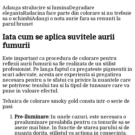
Adauga stralucire si luminaDegradare
elegantaRadacina face parte din colorare si nu trebuie
sa o schimbiAdaugi o nota aurie fara sa renunti la
parul brunet
Iata cum se aplica suvitele aurii
fumurii
Este important ca procedura de colorare pentru
reflexii aurii fumurii sa fie realizata de un stilist
profesionist. Pe langa faptul ca pregateste pigmentii in
scari adecvate, acesta are experienta si pregatirea
necesara pentru a te sfatui cu privire la nuantele care
se potrivesc tenului tau si la tipul de tunsoare care va
pune in valoare efectul.
Tehnica de colorare smoky gold consta intr-o serie de
pasi:
Pre-iluminare:
In unele cazuri, este necesara o
prealuminare prealabila pentru ca tonurile sa se
aseze mai bine. In functie de starea parului si de
nuanta dorita, stilistul va actiona in consecinta.