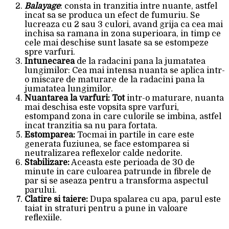
Balayage
: consta in tranzitia intre nuante, astfel
incat sa se produca un efect de fumuriu. Se
lucreaza cu 2 sau 3 culori, avand grija ca cea mai
inchisa sa ramana in zona superioara, in timp ce
cele mai deschise sunt lasate sa se estompeze
spre varfuri.
Intunecarea
de la radacini pana la jumatatea
lungimilor: Cea mai intensa nuanta se aplica intr-
o miscare de maturare de la radacini pana la
jumatatea lungimilor.
Nuantarea la varfuri: Tot
intr-o maturare, nuanta
mai deschisa este vopsita spre varfuri,
estompand zona in care culorile se imbina, astfel
incat tranzitia sa nu para fortata.
Estomparea:
Tocmai in partile in care este
generata fuziunea, se face estomparea si
neutralizarea reflexelor calde nedorite.
Stabilizare:
Aceasta este perioada de 30 de
minute in care culoarea patrunde in fibrele de
par si se aseaza pentru a transforma aspectul
parului.
Clatire si taiere:
Dupa spalarea cu apa, parul este
taiat in straturi pentru a pune in valoare
reflexiile.