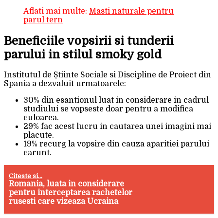
Aflati mai multe:
Masti naturale pentru
parul tern
Beneficiile vopsirii si tunderii
parului in stilul smoky gold
Institutul de Știinte Sociale si Discipline de Proiect din
Spania a dezvaluit urmatoarele:
30% din esantionul luat in considerare in cadrul
studiului se vopseste doar pentru a modifica
culoarea.
29% fac acest lucru in cautarea unei imagini mai
placute.
19% recurg la vopsire din cauza aparitiei parului
carunt.
Citeste si...
Romania, luata in considerare
pentru interceptarea rachetelor
rusesti care vizeaza Ucraina