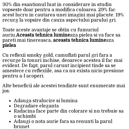
30% din esantionul luat in considerare in studiu
vopseste doar pentru a modifica culoarea. 29% fac
acest lucru in cautarea unei imagini mai placute. 19%
recurg la vopsire din cauza aspectului parului gri.
Toate aceste avantaje se obtin cu fumuriul
auriu.
Aceasta tehnica lumine
aza pielea si va face sa
pareti mai tinereasca
. aceasta tehnica lumine
aza
pielea
Cu reflexii smoky gold, camuflati parul gri fara a
recurge la tonuri inchise, deoarece acestea il fac mai
evident. De fapt, parul carunt incipient tinde sa se
amestece cu reflexiile, asa ca nu exista nicio presiune
pentru a-l acoperi.
Alte beneficii ale acestei tendinte sunt enumerate mai
jos:
Adauga stralucire si lumina
Degradare eleganta
Radacina face parte din colorare si nu trebuie sa
o schimbi
Adaugi o nota aurie fara sa renunti la parul
brunet