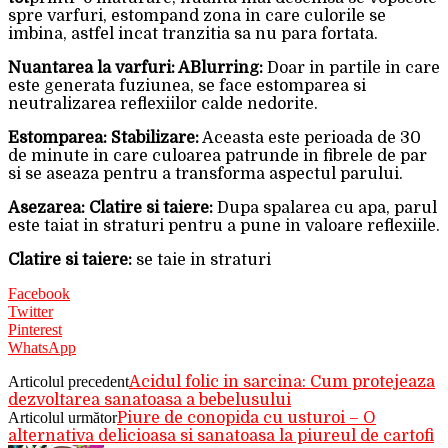
spre varfuri, estompand zona in care culorile se
imbina, astfel incat tranzitia sa nu para fortata.
Nuantarea la varfuri: ABlurring:
Doar in partile in care
este generata fuziunea, se face estomparea si
neutralizarea reflexiilor calde nedorite.
Estomparea: Stabilizare:
Aceasta este perioada de 30
de minute in care culoarea patrunde in fibrele de par
si se aseaza pentru a transforma aspectul parului.
Asezarea: Clatire si taiere:
Dupa spalarea cu apa, parul
este taiat in straturi pentru a pune in valoare reflexiile.
Clatire si taiere:
se taie in straturi
Facebook
Twitter
Pinterest
WhatsApp
Articolul precedent
Acidul folic in sarcina: Cum protejeaza
dezvoltarea sanatoasa a bebelusului
Articolul următor
Piure de conopida cu usturoi – O
alternativa delicioasa si sanatoasa la piureul de cartofi