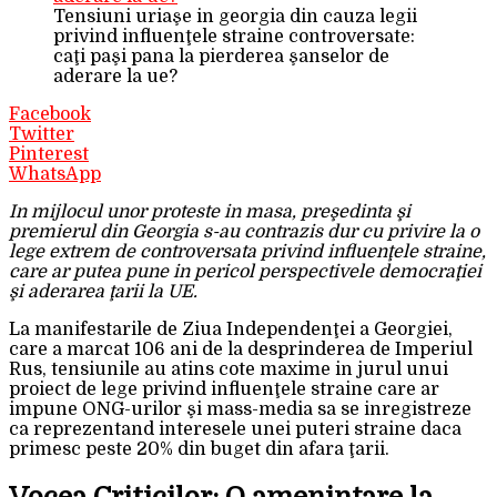
Tensiuni uriaşe in georgia din cauza legii
privind influenţele straine controversate:
caţi paşi pana la pierderea şanselor de
aderare la ue?
Facebook
Twitter
Pinterest
WhatsApp
In mijlocul unor proteste in masa, preşedinta şi
premierul din Georgia s-au contrazis dur cu privire la o
lege extrem de controversata privind influenţele straine,
care ar putea pune in pericol perspectivele democraţiei
şi aderarea ţarii la UE.
La manifestarile de Ziua Independenţei a Georgiei,
care a marcat 106 ani de la desprinderea de Imperiul
Rus, tensiunile au atins cote maxime in jurul unui
proiect de lege privind influenţele straine care ar
impune ONG-urilor şi mass-media sa se inregistreze
ca reprezentand interesele unei puteri straine daca
primesc peste 20% din buget din afara ţarii.
Vocea Criticilor: O ameninţare la