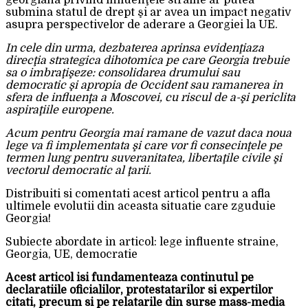
georgiana privind influenţele straine ar putea
submina statul de drept şi ar avea un impact negativ
asupra perspectivelor de aderare a Georgiei la UE.
In cele din urma, dezbaterea aprinsa evidenţiaza
direcţia strategica dihotomica pe care Georgia trebuie
sa o imbraţişeze: consolidarea drumului sau
democratic şi apropia de Occident sau ramanerea in
sfera de influenţa a Moscovei, cu riscul de a-şi periclita
aspiraţiile europene.
Acum pentru Georgia mai ramane de vazut daca noua
lege va fi implementata şi care vor fi consecinţele pe
termen lung pentru suveranitatea, libertaţile civile şi
vectorul democratic al ţarii.
Distribuiti si comentati acest articol pentru a afla
ultimele evolutii din aceasta situatie care zguduie
Georgia!
Subiecte abordate in articol: lege influente straine,
Georgia, UE, democratie
Acest articol isi fundamenteaza continutul pe
declaratiile oficialilor, protestatarilor si expertilor
citati, precum si pe relatarile din surse mass-media