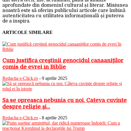
din sfera tech, life, actualitati, până la analize
aprofundate din domeniul cultural și literar. Misiunea
noastră este să oferim publicului articole care îmbină
autenticitatea cu utilitatea informațională și puterea
de a inspira.
ARTICOLE SIMILARE
Cum justifică creștinii genocidul canaaniților
comis de evrei în Biblie
Redactia e-Click.ro
-
9 aprilie 2025
Să se oprească nebunia cu noi. Câteva cuvinte
despre religie și...
Redactia e-Click.ro
-
8 aprilie 2025