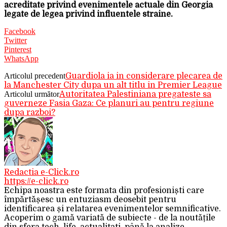
acreditate privind evenimentele actuale din Georgia
legate de legea privind influentele straine.
Facebook
Twitter
Pinterest
WhatsApp
Articolul precedent
Guardiola ia in considerare plecarea de
la Manchester City dupa un alt titlu in Premier League
Articolul următor
Autoritatea Palestiniana pregateste sa
guverneze Fasia Gaza: Ce planuri au pentru regiune
dupa razboi?
Redactia e-Click.ro
https://e-click.ro
Echipa noastra este formata din profesioniști care
împărtășesc un entuziasm deosebit pentru
identificarea și relatarea evenimentelor semnificative.
Acoperim o gamă variată de subiecte - de la noutățile