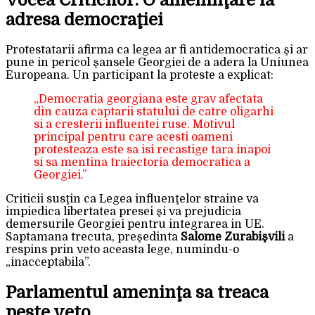
adresa democraţiei
Protestatarii afirma ca legea ar fi antidemocratica şi ar
pune in pericol şansele Georgiei de a adera la Uniunea
Europeana. Un participant la proteste a explicat:
„Democratia georgiana este grav afectata
din cauza captarii statului de catre oligarhi
si a cresterii influentei ruse. Motivul
principal pentru care acesti oameni
protesteaza este sa isi recastige tara inapoi
si sa mentina traiectoria democratica a
Georgiei.”
Criticii susţin ca Legea influenţelor straine va
impiedica libertatea presei şi va prejudicia
demersurile Georgiei pentru integrarea in UE.
Saptamana trecuta, preşedinta
Salome Zurabişvili
a
respins prin veto aceasta lege, numindu-o
„inacceptabila”.
Parlamentul ameninţa sa treaca
peste veto