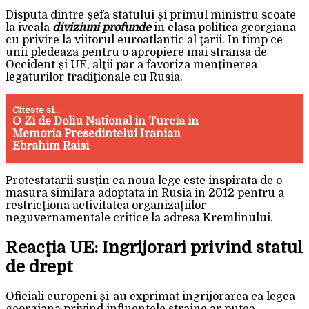
Disputa dintre şefa statului şi primul ministru scoate
la iveala
diviziuni profunde
in clasa politica georgiana
cu privire la viitorul euroatlantic al ţarii. In timp ce
unii pledeaza pentru o apropiere mai stransa de
Occident şi UE, alţii par a favoriza menţinerea
legaturilor tradiţionale cu Rusia.
Citeste si...
O Zi de Doliu National in Turcia in
Memoria Presedintelui Iranian
Ebrahim Raisi
Protestatarii susţin ca noua lege este inspirata de o
masura similara adoptata in Rusia in 2012 pentru a
restricţiona activitatea organizaţiilor
neguvernamentale critice la adresa Kremlinului.
Reacţia UE: Ingrijorari privind statul
de drept
Oficiali europeni şi-au exprimat ingrijorarea ca legea