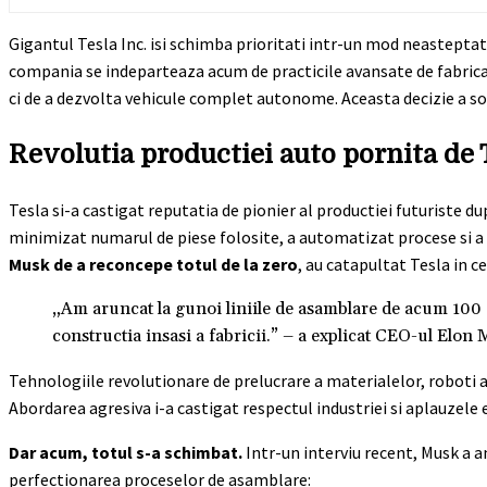
Gigantul Tesla Inc. isi schimba prioritati intr-un mod neasteptat
compania se indeparteaza acum de practicile avansate de fabricati
ci de a dezvolta vehicule complet autonome. Aceasta decizie a soc
Revolutia productiei auto pornita de 
Tesla si-a castigat reputatia de pionier al productiei futuriste d
minimizat numarul de piese folosite, a automatizat procese si a
Musk de a reconcepe totul de la zero
, au catapultat Tesla in ce
„Am aruncat la gunoi liniile de asamblare de acum 100 de
constructia insasi a fabricii.” – a explicat CEO-ul Elon
Tehnologiile revolutionare de prelucrare a materialelor, roboti 
Abordarea agresiva i-a castigat respectul industriei si aplauzele e
Dar acum, totul s-a schimbat.
Intr-un interviu recent, Musk a 
perfectionarea proceselor de asamblare: