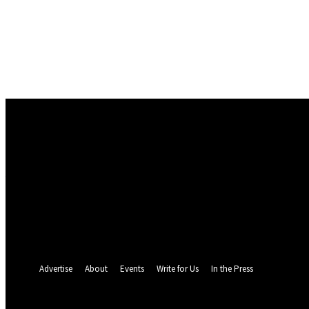
Conectare
Bine ați venit! Autentificați-vă in contul dvs
numele dvs de utilizator
parola dvs
Ați uitat parola? obține ajutor
Politica de Confidentialitate
Recuperare parola
Recuperați-vă parola
adresa dvs de email
O parola va fi trimisă pe adresa dvs de email.
Advertise
About
Events
Write for Us
In the Press