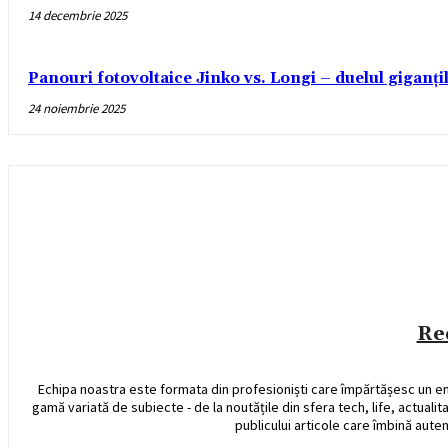
14 decembrie 2025
Panouri fotovoltaice Jinko vs. Longi – duelul giganți
24 noiembrie 2025
Re
Echipa noastra este formata din profesioniști care împărtășesc un e
gamă variată de subiecte - de la noutățile din sfera tech, life, actualit
publicului articole care îmbină auten