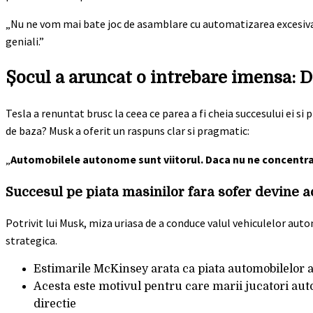
„Nu ne vom mai bate joc de asamblare cu automatizarea excesiva. 
geniali.”
Șocul a aruncat o intrebare imensa: D
Tesla a renuntat brusc la ceea ce parea a fi cheia succesului ei si
de baza? Musk a oferit un raspuns clar si pragmatic:
„
Automobilele autonome sunt viitorul. Daca nu ne concentra
Succesul pe piata masinilor fara sofer devine a
Potrivit lui Musk, miza uriasa de a conduce valul vehiculelor au
strategica.
Estimarile McKinsey arata ca piata automobilelor
Acesta este motivul pentru care marii jucatori au
directie