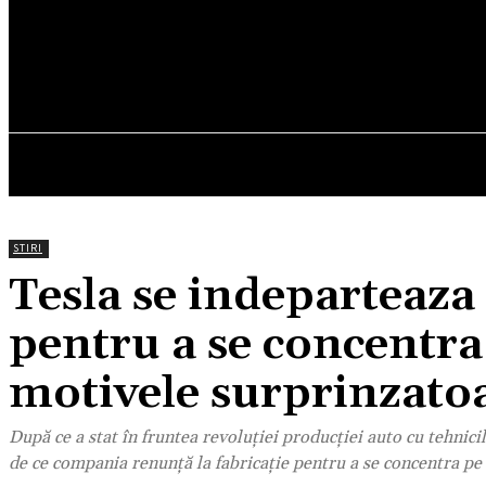
25.5
C
München
vineri, august 7, 2026
HOM
STIRI
Tesla se indeparteaza
pentru a se concentra
motivele surprinzato
După ce a stat în fruntea revoluției producției auto cu tehnici
de ce compania renunță la fabricație pentru a se concentra pe 