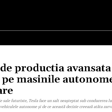
E
STIRI
TEHNOLOGIE-STIINTA
CURIOZITATI
 de productia avansata
 pe masinile autonome
are
le sale futuriste, Tesla face un salt neașteptat sub conducerea l
vehiculele autonome și de ce această decizie creează atâta zarvă