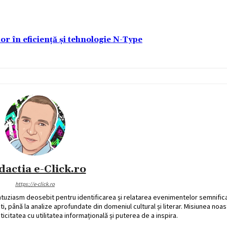
lor în eficiență și tehnologie N-Type
dactia e-Click.ro
https://e-click.ro
ntuziasm deosebit pentru identificarea și relatarea evenimentelor semnific
ati, până la analize aprofundate din domeniul cultural și literar. Misiunea noa
ticitatea cu utilitatea informațională și puterea de a inspira.