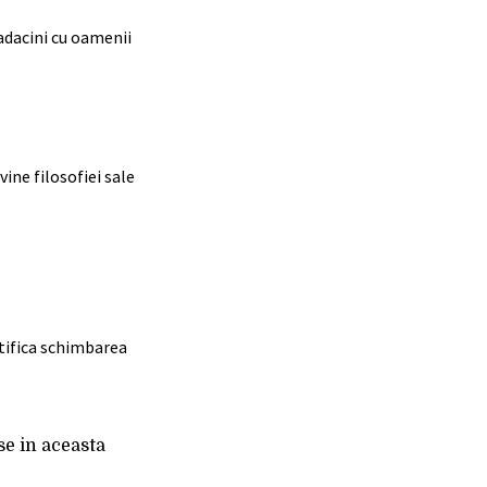
adacini cu oamenii
ine filosofiei sale
stifica schimbarea
se in aceasta