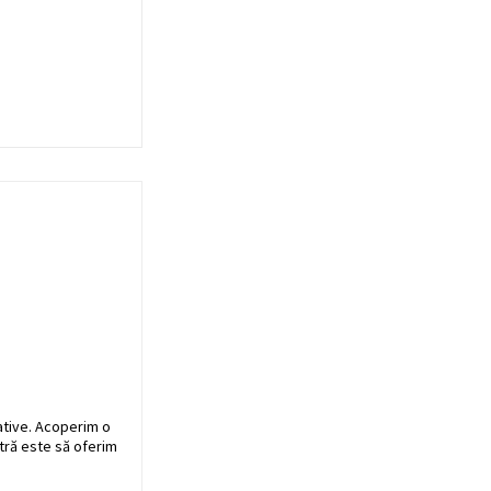
ative. Acoperim o
stră este să oferim