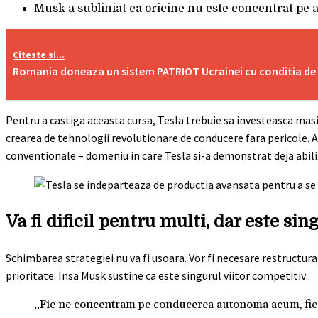
Musk a subliniat ca oricine nu este concentrat pe
Citeste si...
Romania doneaza un sistem PATRIOT Ucrainei cu conditia de a p
Pentru a castiga aceasta cursa, Tesla trebuie sa investeasca masiv
crearea de tehnologii revolutionare de conducere fara pericole.
conventionale – domeniu in care Tesla si-a demonstrat deja abili
Va fi dificil pentru multi, dar este sin
Schimbarea strategiei nu va fi usoara. Vor fi necesare restructu
prioritate. Insa Musk sustine ca este singurul viitor competitiv:
„Fie ne concentram pe conducerea autonoma acum, fie n