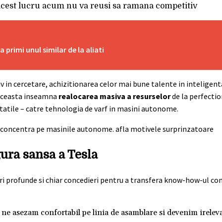
 acest lucru acum nu va reusi sa ramana competitiv
rimi unul similar de la aliati
 in cercetare, achizitionarea celor mai bune talente in inteligenta 
 Aceasta inseamna
realocarea masiva a resurselor
de la perfectio
tatile – catre tehnologia de varf in masini autonome.
gura sansa a Tesla
rari profunde si chiar concedieri pentru a transfera know-how-ul c
e asezam confortabil pe linia de asamblare si devenim ireleva