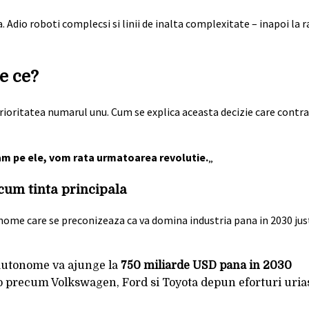
Adio roboti complecsi si linii de inalta complexitate – inapoi la r
e ce?
 prioritatea numarul unu. Cum se explica aceasta decizie care contrav
m pe ele, vom rata urmatoarea revolutie.
„
cum tinta principala
tonome care se preconizeaza ca va domina industria pana in 2030 ju
 autonome va ajunge la
750 miliarde USD pana in 2030
to precum Volkswagen, Ford si Toyota depun eforturi uria