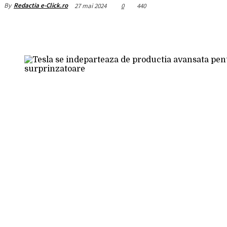
By
Redactia e-Click.ro
27 mai 2024
0
440