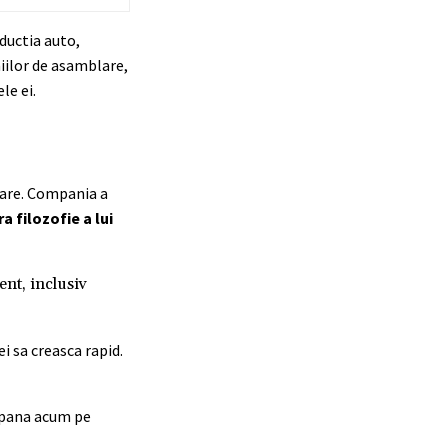
ductia auto,
niilor de asamblare,
le ei.
toare. Compania a
a filozofie a lui
ent, inclusiv
i sa creasca rapid.
e pana acum pe