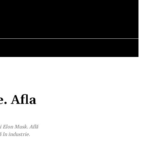
OPINII
. Afla
ui Elon Musk. Află
 în industrie.