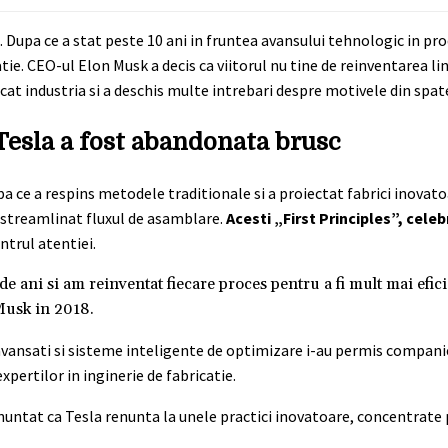
. Dupa ce a stat peste 10 ani in fruntea avansului tehnologic in pro
e. CEO-ul Elon Musk a decis ca viitorul nu tine de reinventarea li
at industria si a deschis multe intrebari despre motivele din spate
Tesla a fost abandonata brusc
upa ce a respins metodele traditionale si a proiectat fabrici inova
 streamlinat fluxul de asamblare.
Acesti „First Principles”, celebr
ntrul atentiei.
 ani si am reinventat fiecare proces pentru a fi mult mai efici
 Musk in 2018.
avansati si sisteme inteligente de optimizare i-au permis companie
xpertilor in inginerie de fabricatie.
anuntat ca Tesla renunta la unele practici inovatoare, concentrat