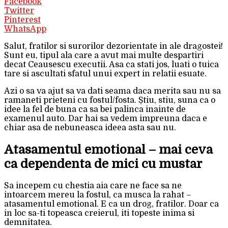
Facebook
Twitter
Pinterest
WhatsApp
Salut, fratilor si surorilor dezorientate in ale dragostei!
Sunt eu, tipul ala care a avut mai multe despartiri
decat Ceausescu executii. Asa ca stati jos, luati o tuica
tare si ascultati sfatul unui expert in relatii esuate.
Azi o sa va ajut sa va dati seama daca merita sau nu sa
ramaneti prieteni cu fostul/fosta. Știu, stiu, suna ca o
idee la fel de buna ca sa bei palinca inainte de
examenul auto. Dar hai sa vedem impreuna daca e
chiar asa de nebuneasca ideea asta sau nu.
Atasamentul emotional – mai ceva
ca dependenta de mici cu mustar
Sa incepem cu chestia aia care ne face sa ne
intoarcem mereu la fostul, ca musca la rahat –
atasamentul emotional. E ca un drog, fratilor. Doar ca
in loc sa-ti topeasca creierul, iti topeste inima si
demnitatea.