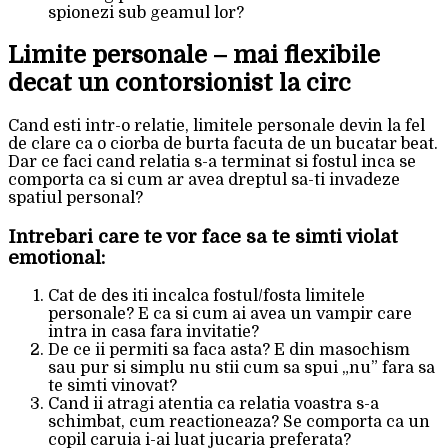
spionezi sub geamul lor?
Limite personale – mai flexibile
decat un contorsionist la circ
Cand esti intr-o relatie, limitele personale devin la fel
de clare ca o ciorba de burta facuta de un bucatar beat.
Dar ce faci cand relatia s-a terminat si fostul inca se
comporta ca si cum ar avea dreptul sa-ti invadeze
spatiul personal?
Intrebari care te vor face sa te simti violat
emotional:
Cat de des iti incalca fostul/fosta limitele
personale? E ca si cum ai avea un vampir care
intra in casa fara invitatie?
De ce ii permiti sa faca asta? E din masochism
sau pur si simplu nu stii cum sa spui „nu” fara sa
te simti vinovat?
Cand ii atragi atentia ca relatia voastra s-a
schimbat, cum reactioneaza? Se comporta ca un
copil caruia i-ai luat jucaria preferata?