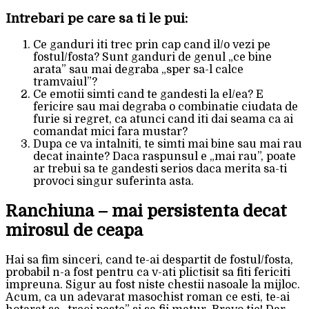
Intrebari pe care sa ti le pui:
Ce ganduri iti trec prin cap cand il/o vezi pe
fostul/fosta? Sunt ganduri de genul „ce bine
arata” sau mai degraba „sper sa-l calce
tramvaiul”?
Ce emotii simti cand te gandesti la el/ea? E
fericire sau mai degraba o combinatie ciudata de
furie si regret, ca atunci cand iti dai seama ca ai
comandat mici fara mustar?
Dupa ce va intalniti, te simti mai bine sau mai rau
decat inainte? Daca raspunsul e „mai rau”, poate
ar trebui sa te gandesti serios daca merita sa-ti
provoci singur suferinta asta.
Ranchiuna – mai persistenta decat
mirosul de ceapa
Hai sa fim sinceri, cand te-ai despartit de fostul/fosta,
probabil n-a fost pentru ca v-ati plictisit sa fiti fericiti
impreuna. Sigur au fost niste chestii nasoale la mijloc.
Acum, ca un adevarat masochist roman ce esti, te-ai