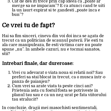
Cat de des iti trece prin cap ideea ca „poate ar
merge sa ne impacam”? E ca atunci cand te uiti
la un iaurt expirat si te gandesti „poate inca e
bun”?
Ce vrei tu de fapt?
Hai sa fim sinceri, cineva din voi doi inca se agata de
trecut ca un politician de scaunul puterii. Fie esti tu
ala care manipuleaza, fie esti victima care nu poate
spune „nu”. In ambele cazuri, nu e tocmai sanatos,
stii?
Intrebari finale, dar dureroase:
Vrei cu adevarat o viata noua si relatii noi? Sau
preferi sa stai blocat in trecut, ca o musca intr-o
panza de paianjen?
Cum vrei sa arate viata ta peste cinci ani?
Prietenia asta cu fostul/fosta se potriveste in
planul tau sau e ca un neg urat pe fata viitorului
tau stralucit?
In concluzie, dragii mei masochisti sentimentali,