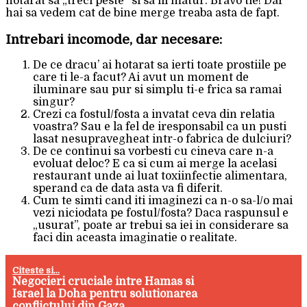
hotarat sa „treci peste” si sa fii matur. Bravo tie! Dar
hai sa vedem cat de bine merge treaba asta de fapt.
Intrebari incomode, dar necesare:
De ce dracu’ ai hotarat sa ierti toate prostiile pe
care ti le-a facut? Ai avut un moment de
iluminare sau pur si simplu ti-e frica sa ramai
singur?
Crezi ca fostul/fosta a invatat ceva din relatia
voastra? Sau e la fel de iresponsabil ca un pusti
lasat nesupravegheat intr-o fabrica de dulciuri?
De ce continui sa vorbesti cu cineva care n-a
evoluat deloc? E ca si cum ai merge la acelasi
restaurant unde ai luat toxiinfectie alimentara,
sperand ca de data asta va fi diferit.
Cum te simti cand iti imaginezi ca n-o sa-l/o mai
vezi niciodata pe fostul/fosta? Daca raspunsul e
„usurat”, poate ar trebui sa iei in considerare sa
faci din aceasta imaginatie o realitate.
Citeste si...
Negocieri cruciale intre Hamas si
Israel la Doha pentru solutionarea
conflictului din Gaza