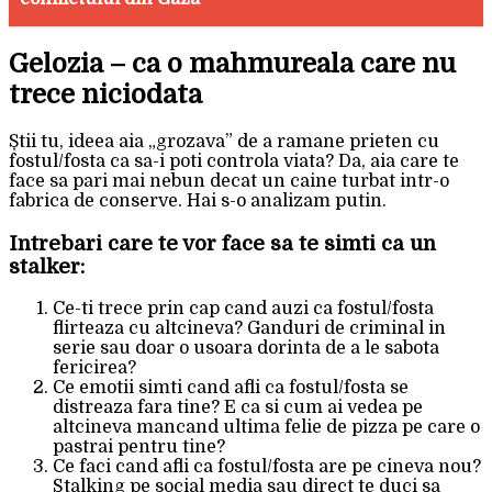
Gelozia – ca o mahmureala care nu
trece niciodata
Știi tu, ideea aia „grozava” de a ramane prieten cu
fostul/fosta ca sa-i poti controla viata? Da, aia care te
face sa pari mai nebun decat un caine turbat intr-o
fabrica de conserve. Hai s-o analizam putin.
Intrebari care te vor face sa te simti ca un
stalker:
Ce-ti trece prin cap cand auzi ca fostul/fosta
flirteaza cu altcineva? Ganduri de criminal in
serie sau doar o usoara dorinta de a le sabota
fericirea?
Ce emotii simti cand afli ca fostul/fosta se
distreaza fara tine? E ca si cum ai vedea pe
altcineva mancand ultima felie de pizza pe care o
pastrai pentru tine?
Ce faci cand afli ca fostul/fosta are pe cineva nou?
Stalking pe social media sau direct te duci sa