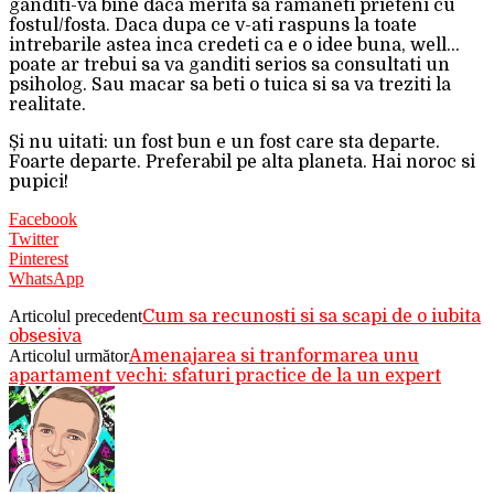
ganditi-va bine daca merita sa ramaneti prieteni cu
fostul/fosta. Daca dupa ce v-ati raspuns la toate
intrebarile astea inca credeti ca e o idee buna, well…
poate ar trebui sa va ganditi serios sa consultati un
psiholog. Sau macar sa beti o tuica si sa va treziti la
realitate.
Și nu uitati: un fost bun e un fost care sta departe.
Foarte departe. Preferabil pe alta planeta. Hai noroc si
pupici!
Facebook
Twitter
Pinterest
WhatsApp
Articolul precedent
Cum sa recunosti si sa scapi de o iubita
obsesiva
Articolul următor
Amenajarea si tranformarea unu
apartament vechi: sfaturi practice de la un expert