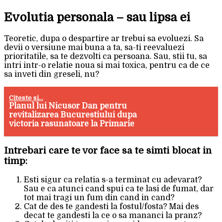
Evolutia personala – sau lipsa ei
Teoretic, dupa o despartire ar trebui sa evoluezi. Sa
devii o versiune mai buna a ta, sa-ti reevaluezi
prioritatile, sa te dezvolti ca persoana. Sau, stii tu, sa
intri intr-o relatie noua si mai toxica, pentru ca de ce
sa inveti din greseli, nu?
Citeste si...
Planul lui Nicusor Dan pentru
revitalizarea Bucurestiului dupa
victoria rasunatoare la Primarie
Intrebari care te vor face sa te simti blocat in
timp:
Esti sigur ca relatia s-a terminat cu adevarat?
Sau e ca atunci cand spui ca te lasi de fumat, dar
tot mai tragi un fum din cand in cand?
Cat de des te gandesti la fostul/fosta? Mai des
decat te gandesti la ce o sa mananci la pranz?