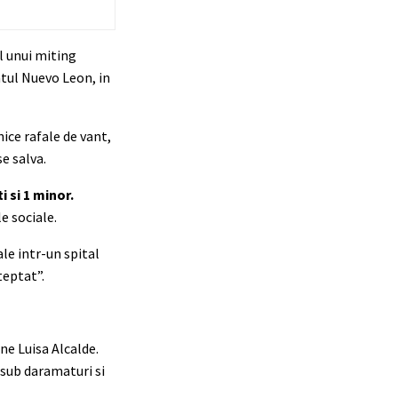
ul unui miting
atul Nuevo Leon, in
ice rafale de vant,
se salva.
i si 1 minor.
e sociale.
ale intr-un spital
teptat”.
rne Luisa Alcalde.
 sub daramaturi si