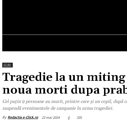
25.2
C
München
joi, august 6, 2026
HOM
STIRI
Tragedie la un miting 
noua morti dupa prab
Cel puțin 9 persoane au murit, printre care și un copil, după c
suspendă evenimentele de campanie în urma tragediei.
By
Redactia e-Click.ro
23 mai 2024
0
335