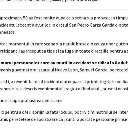
r aproximativ 50 au fost ranite dupa ce o scena s-a prabusit in timp
Incidentul socant a avut loc in orasul San Pedro Garza Garcia din st
eneasca.
atat momentul in care scena s-a naruit brusc din cauza unor putern
icipantii au inceput sa tipe si sa fuga in toate directiile pentru a 
umarul persoanelor care au murit in accident se ridica la 8 adult
nsmis guvernatorul statului Nuevo Leon, Samuel Garcia, pe retelel
ti, a revenit la locul incidentului dupa ce a primit ingrijiri medic
abusirii si a descris evenimentul tragic ca fiind unul „brusc si neas
 pentru a oferi sprijin la fata locului, potrivit ministrului de inte
smis pe retelele de socializare ca „sunt raportate persoane prinse