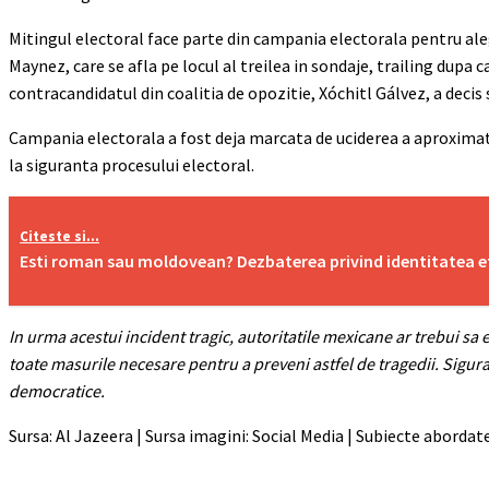
Mitingul electoral face parte din campania electorala pentru alege
Maynez, care se afla pe locul al treilea in sondaje, trailing dup
contracandidatul din coalitia de opozitie, Xóchitl Gálvez, a dec
Campania electorala a fost deja marcata de uciderea a aproximativ 
la siguranta procesului electoral.
Citeste si...
Esti roman sau moldovean? Dezbaterea privind identitatea e
In urma acestui incident tragic, autoritatile mexicane ar trebui sa 
toate masurile necesare pentru a preveni astfel de tragedii. Sigur
democratice.
Sursa: Al Jazeera | Sursa imagini: Social Media | Subiecte abordate