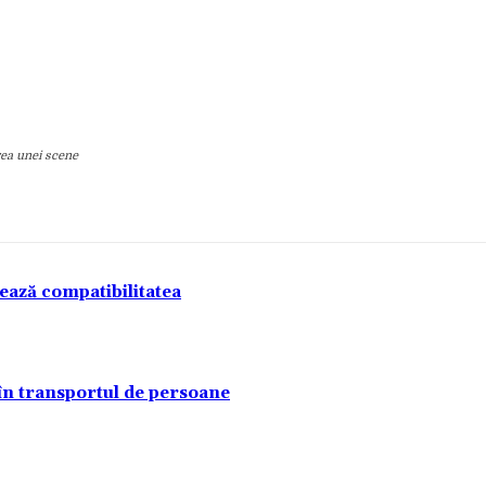
rea unei scene
tează compatibilitatea
 în transportul de persoane