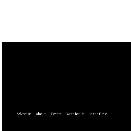
Conectare
Bine ați venit! Autentificați-vă in contul dvs
numele dvs de utilizator
parola dvs
Ați uitat parola? obține ajutor
Politica de Confidentialitate
Recuperare parola
Recuperați-vă parola
adresa dvs de email
O parola va fi trimisă pe adresa dvs de email.
Advertise
About
Events
Write for Us
In the Press