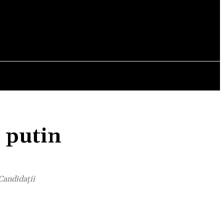
OPINII
l putin
 Candidații