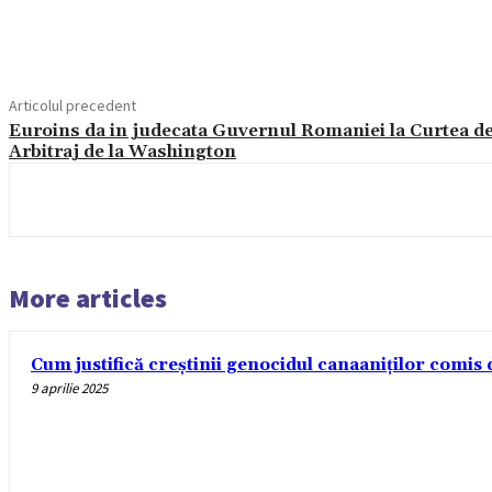
Acțiune
Articolul precedent
Euroins da in judecata Guvernul Romaniei la Curtea d
Arbitraj de la Washington
More articles
Cum justifică creștinii genocidul canaaniților comis d
9 aprilie 2025