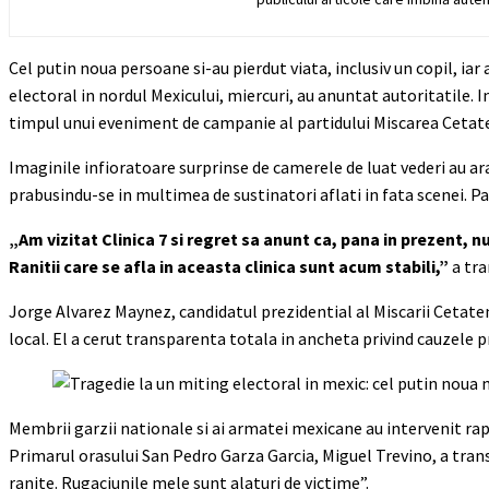
Cel putin noua persoane si-au pierdut viata, inclusiv un copil, ia
electoral in nordul Mexicului, miercuri, au anuntat autoritatile. 
timpul unui eveniment de campanie al partidului Miscarea Cetat
Imaginile infioratoare surprinse de camerele de luat vederi au ar
prabusindu-se in multimea de sustinatori aflati in fata scenei. Part
„Am vizitat Clinica 7 si regret sa anunt ca, pana in prezent, n
Ranitii care se afla in aceasta clinica sunt acum stabili,”
a tra
Jorge Alvarez Maynez, candidatul prezidential al Miscarii Cetatenes
local. El a cerut transparenta totala in ancheta privind cauzele pr
Membrii garzii nationale si ai armatei mexicane au intervenit rapid
Primarul orasului San Pedro Garza Garcia, Miguel Trevino, a tran
ranite. Rugaciunile mele sunt alaturi de victime”.