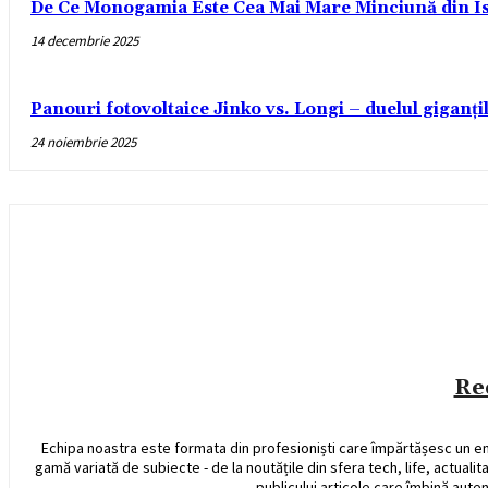
De Ce Monogamia Este Cea Mai Mare Minciună din Is
14 decembrie 2025
Panouri fotovoltaice Jinko vs. Longi – duelul giganți
24 noiembrie 2025
Re
Echipa noastra este formata din profesioniști care împărtășesc un e
gamă variată de subiecte - de la noutățile din sfera tech, life, actualit
publicului articole care îmbină auten