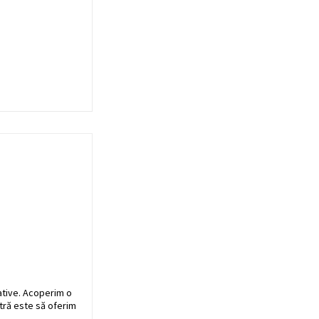
ative. Acoperim o
stră este să oferim