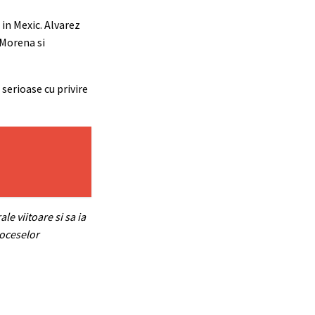
 in Mexic. Alvarez
 Morena si
 serioase cu privire
le viitoare si sa ia
roceselor