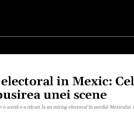
E
STIRI
TEHNOLOGIE-STIINTA
CURIOZITATI
electoral in Mexic: Ce
usirea unei scene
e o scenă s-a năruit la un miting electoral în nordul Mexicului.