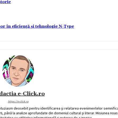
torie
lor în eficiență și tehnologie N-Type
dactia e-Click.ro
https://e-click.ro
ntuziasm deosebit pentru identificarea și relatarea evenimentelor semnific
ati, până la analize aprofundate din domeniul cultural și literar. Misiunea noa
ticitatea cu utilitatea informațională și puterea de a inspira.