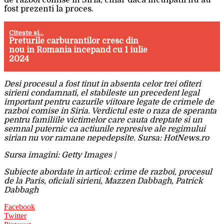
de razboi comise in Siria, chiar daca inculpatii nu au
fost prezenti la proces.
Citeste si...
Preturile carburantilor cresc din
nou in Romania incepand cu 1 iulie
2024
Desi procesul a fost tinut in absenta celor trei ofiteri
sirieni condamnati, el stabileste un precedent legal
important pentru cazurile viitoare legate de crimele de
razboi comise in Siria. Verdictul este o raza de speranta
pentru familiile victimelor care cauta dreptate si un
semnal puternic ca actiunile represive ale regimului
sirian nu vor ramane nepedepsite. Sursa: HotNews.ro
Sursa imagini: Getty Images |
Subiecte abordate in articol: crime de razboi, procesul
de la Paris, oficiali sirieni, Mazzen Dabbagh, Patrick
Dabbagh
Facebook
Twitter