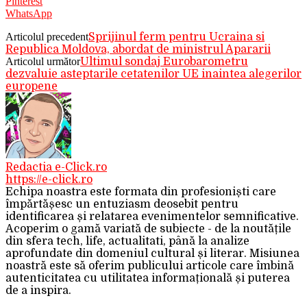
Pinterest
WhatsApp
Articolul precedent
Sprijinul ferm pentru Ucraina si
Republica Moldova, abordat de ministrul Apararii
Articolul următor
Ultimul sondaj Eurobarometru
dezvaluie asteptarile cetatenilor UE inaintea alegerilor
europene
Redactia e-Click.ro
https://e-click.ro
Echipa noastra este formata din profesioniști care
împărtășesc un entuziasm deosebit pentru
identificarea și relatarea evenimentelor semnificative.
Acoperim o gamă variată de subiecte - de la noutățile
din sfera tech, life, actualitati, până la analize
aprofundate din domeniul cultural și literar. Misiunea
noastră este să oferim publicului articole care îmbină
autenticitatea cu utilitatea informațională și puterea
de a inspira.