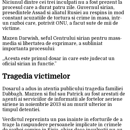
Niciunul dintre cei trei inculpati nu a fost prezent la
procesul care a durat patru zile. Guvernul sirian,
presedintele Assad si aliatul Rusiei au respins in mod
constant acuzatiile de tortura si crime in masa, intr-
un razboi care, potrivit ONU, a facut sute de mii de
victime.
Mazen Darwish, seful Centrului sirian pentru mass-
media si libertatea de exprimare, a subliniat
importanta procesului:
„Acesta este primul dosar in care este judecat un
oficial sirian in functie.”
Tragedia victimelor
Dosarul a adus in atentia publicului tragedia familiei
Dabbagh. Mazzen si fiul sau Patrick au fost arestati de
agenti ai serviciilor de informatii ale fortelor aeriene
siriene in noiembrie 2013 si au murit ulterior in
timpul detentiei.
Verdictul reprezinta un pas inainte in eforturile de a
trage la raspundere persoanele implicate in crimele