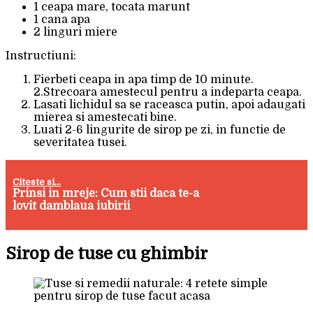
1 ceapa mare, tocata marunt
1 cana apa
2 linguri miere
Instructiuni:
Fierbeti ceapa in apa timp de 10 minute.
2.Strecoara amestecul pentru a indeparta ceapa.
Lasati lichidul sa se raceasca putin, apoi adaugati
mierea si amestecati bine.
Luati 2-6 lingurite de sirop pe zi, in functie de
severitatea tusei.
Citeste si...
Prinsi in mreje: Cum stii daca te-a
lovit damblaua iubirii
Sirop de tuse cu ghimbir