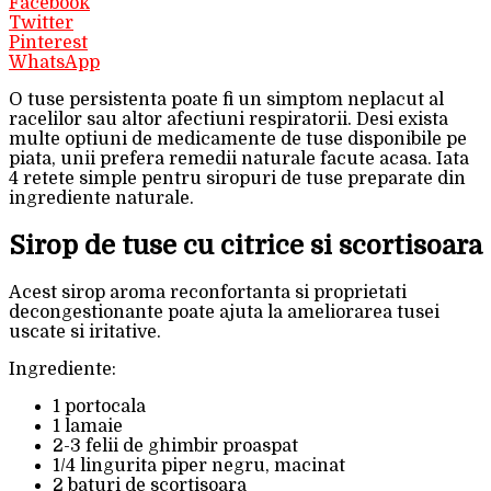
Facebook
Twitter
Pinterest
WhatsApp
O tuse persistenta poate fi un simptom neplacut al
racelilor sau altor afectiuni respiratorii. Desi exista
multe optiuni de medicamente de tuse disponibile pe
piata, unii prefera remedii naturale facute acasa. Iata
4 retete simple pentru siropuri de tuse preparate din
ingrediente naturale.
Sirop de tuse cu citrice si scortisoara
Acest sirop aroma reconfortanta si proprietati
decongestionante poate ajuta la ameliorarea tusei
uscate si iritative.
Ingrediente:
1 portocala
1 lamaie
2-3 felii de ghimbir proaspat
1/4 lingurita piper negru, macinat
2 baturi de scortisoara