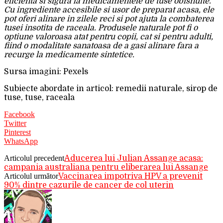
eficienta si sigura la medicamentele de tuse obisnuite.
Cu ingrediente accesibile si usor de preparat acasa, ele
pot oferi alinare in zilele reci si pot ajuta la combaterea
tusei insotita de raceala. Produsele naturale pot fi o
optiune valoroasa atat pentru copii, cat si pentru adulti,
fiind o modalitate sanatoasa de a gasi alinare fara a
recurge la medicamente sintetice.
Sursa imagini: Pexels
Subiecte abordate in articol: remedii naturale, sirop de
tuse, tuse, raceala
Facebook
Twitter
Pinterest
WhatsApp
Articolul precedent
Aducerea lui Julian Assange acasa:
campania australiana pentru eliberarea lui Assange
Articolul următor
Vaccinarea impotriva HPV a prevenit
90% dintre cazurile de cancer de col uterin