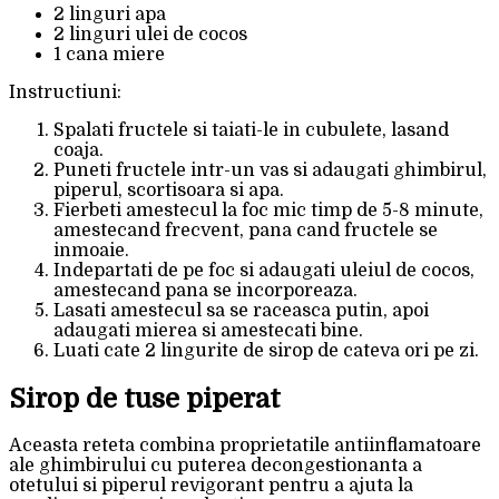
2 linguri apa
2 linguri ulei de cocos
1 cana miere
Instructiuni:
Spalati fructele si taiati-le in cubulete, lasand
coaja.
Puneti fructele intr-un vas si adaugati ghimbirul,
piperul, scortisoara si apa.
Fierbeti amestecul la foc mic timp de 5-8 minute,
amestecand frecvent, pana cand fructele se
inmoaie.
Indepartati de pe foc si adaugati uleiul de cocos,
amestecand pana se incorporeaza.
Lasati amestecul sa se raceasca putin, apoi
adaugati mierea si amestecati bine.
Luati cate 2 lingurite de sirop de cateva ori pe zi.
Sirop de tuse piperat
Aceasta reteta combina proprietatile antiinflamatoare
ale ghimbirului cu puterea decongestionanta a
otetului si piperul revigorant pentru a ajuta la