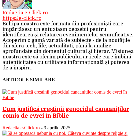
Redactia e-Click.ro
https://e-click.ro
Echipa noastra este formata din profesioniști care
împărtășesc un entuziasm deosebit pentru
identificarea și relatarea evenimentelor semnificative.
Acoperim o gamă variată de subiecte - de la noutățile
din sfera tech, life, actualitati, până la analize
aprofundate din domeniul cultural și literar. Misiunea
noastră este să oferim publicului articole care îmbină
autenticitatea cu utilitatea informațională și puterea
de a inspira.
ARTICOLE SIMILARE
Cum justifică creștinii genocidul canaaniților
comis de evrei în Biblie
Redactia e-Click.ro
-
9 aprilie 2025