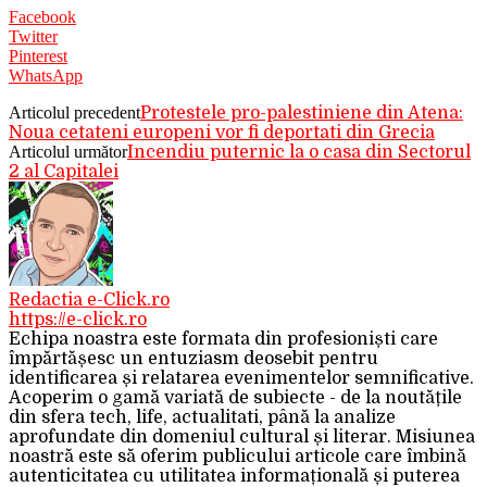
Facebook
Twitter
Pinterest
WhatsApp
Articolul precedent
Protestele pro-palestiniene din Atena:
Noua cetateni europeni vor fi deportati din Grecia
Articolul următor
Incendiu puternic la o casa din Sectorul
2 al Capitalei
Redactia e-Click.ro
https://e-click.ro
Echipa noastra este formata din profesioniști care
împărtășesc un entuziasm deosebit pentru
identificarea și relatarea evenimentelor semnificative.
Acoperim o gamă variată de subiecte - de la noutățile
din sfera tech, life, actualitati, până la analize
aprofundate din domeniul cultural și literar. Misiunea
noastră este să oferim publicului articole care îmbină
autenticitatea cu utilitatea informațională și puterea