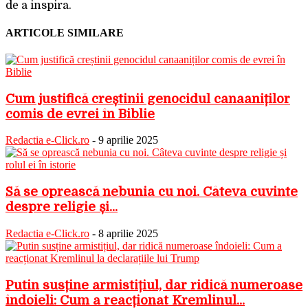
de a inspira.
ARTICOLE SIMILARE
Cum justifică creștinii genocidul canaaniților
comis de evrei în Biblie
Redactia e-Click.ro
-
9 aprilie 2025
Să se oprească nebunia cu noi. Câteva cuvinte
despre religie și...
Redactia e-Click.ro
-
8 aprilie 2025
Putin susține armistițiul, dar ridică numeroase
îndoieli: Cum a reacționat Kremlinul...