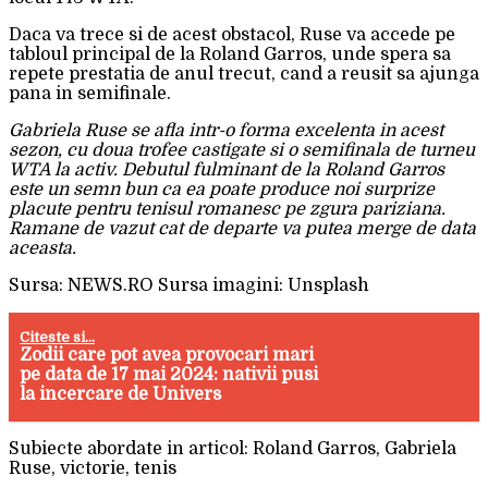
Daca va trece si de acest obstacol, Ruse va accede pe
tabloul principal de la Roland Garros, unde spera sa
repete prestatia de anul trecut, cand a reusit sa ajunga
pana in semifinale.
Gabriela Ruse se afla intr-o forma excelenta in acest
sezon, cu doua trofee castigate si o semifinala de turneu
WTA la activ. Debutul fulminant de la Roland Garros
este un semn bun ca ea poate produce noi surprize
placute pentru tenisul romanesc pe zgura pariziana.
Ramane de vazut cat de departe va putea merge de data
aceasta.
Sursa: NEWS.RO Sursa imagini: Unsplash
Citeste si...
Zodii care pot avea provocari mari
pe data de 17 mai 2024: nativii pusi
la incercare de Univers
Subiecte abordate in articol: Roland Garros, Gabriela
Ruse, victorie, tenis