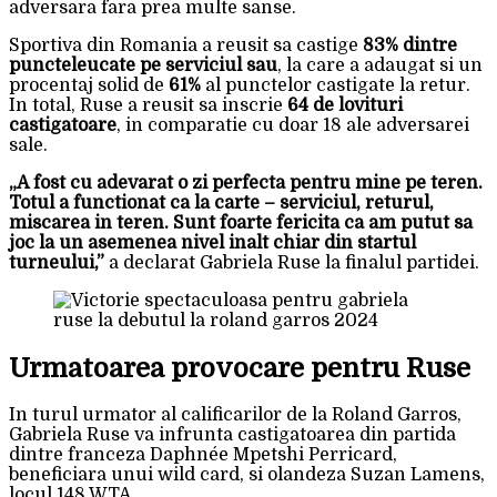
adversara fara prea multe sanse.
Sportiva din Romania a reusit sa castige
83% dintre
puncteleucate pe serviciul sau
, la care a adaugat si un
procentaj solid de
61%
al punctelor castigate la retur.
In total, Ruse a reusit sa inscrie
64 de lovituri
castigatoare
, in comparatie cu doar 18 ale adversarei
sale.
„A fost cu adevarat o zi perfecta pentru mine pe teren.
Totul a functionat ca la carte – serviciul, returul,
miscarea in teren. Sunt foarte fericita ca am putut sa
joc la un asemenea nivel inalt chiar din startul
turneului,”
a declarat Gabriela Ruse la finalul partidei.
Urmatoarea provocare pentru Ruse
In turul urmator al calificarilor de la Roland Garros,
Gabriela Ruse va infrunta castigatoarea din partida
dintre franceza Daphnée Mpetshi Perricard,
beneficiara unui wild card, si olandeza Suzan Lamens,
locul 148 WTA.