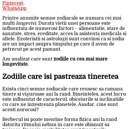
Pinterest
WhatsApp
Printre anumite semne zodiacale se numara cei mai
multi
longevivi
. Durata vietii unei persoane este
influentata de numerosi factori – alimentatie, stare de
sanatate, stres, ereditate, acces la asistenta medicala si
altele. Ezoteristii si astrologii sunt convinsi ca si zodia
are un impact asupra timpului pe care il avem de
petrecut pe acest pamant.
Am analizat care sunt
zodiile cu cea mai mare
longevitate
.
Zodiile care isi pastreaza tineretea
Exista cinci semne zodiacale care reusesc sa ramana
tinere si viguroase ani la rand. Bineinteles, acest lucru
este influentat de caracterul, obiceiurile si inclinatiile
cu care ne inzestreaza planetele. Asadar, cine sunt
acesti norocosi?
Berbecul isi poate mentine forma fizica ani la rand
datorita ritmului nebun in care este obisnuit sa