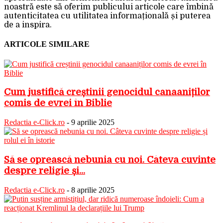
noastră este să oferim publicului articole care îmbină
autenticitatea cu utilitatea informațională și puterea
de a inspira.
ARTICOLE SIMILARE
Cum justifică creștinii genocidul canaaniților
comis de evrei în Biblie
Redactia e-Click.ro
-
9 aprilie 2025
Să se oprească nebunia cu noi. Câteva cuvinte
despre religie și...
Redactia e-Click.ro
-
8 aprilie 2025