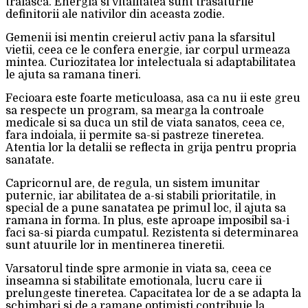
traiasca. Energia si vitalitatea sunt trasaturile
definitorii ale nativilor din aceasta zodie.
Gemenii isi mentin creierul activ pana la sfarsitul
vietii, ceea ce le confera energie, iar corpul urmeaza
mintea. Curiozitatea lor intelectuala si adaptabilitatea
le ajuta sa ramana tineri.
Fecioara este foarte meticuloasa, asa ca nu ii este greu
sa respecte un program, sa mearga la controale
medicale si sa duca un stil de viata sanatos, ceea ce,
fara indoiala, ii permite sa-si pastreze tineretea.
Atentia lor la detalii se reflecta in grija pentru propria
sanatate.
Capricornul are, de regula, un sistem imunitar
puternic, iar abilitatea de a-si stabili prioritatile, in
special de a pune sanatatea pe primul loc, il ajuta sa
ramana in forma. In plus, este aproape imposibil sa-i
faci sa-si piarda cumpatul. Rezistenta si determinarea
sunt atuurile lor in mentinerea tineretii.
Varsatorul tinde spre armonie in viata sa, ceea ce
inseamna si stabilitate emotionala, lucru care ii
prelungeste tineretea. Capacitatea lor de a se adapta la
schimbari si de a ramane optimisti contribuie la