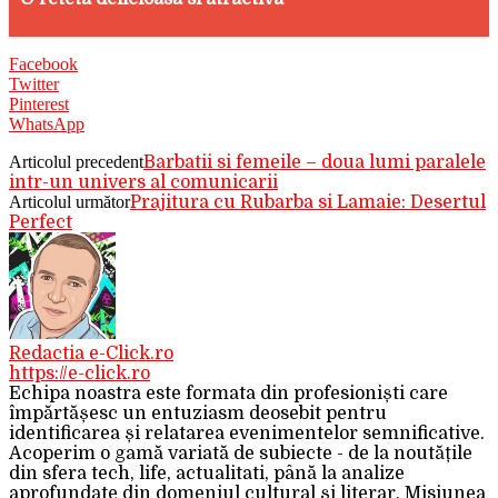
Facebook
Twitter
Pinterest
WhatsApp
Articolul precedent
Barbatii si femeile – doua lumi paralele
intr-un univers al comunicarii
Articolul următor
Prajitura cu Rubarba si Lamaie: Desertul
Perfect
Redactia e-Click.ro
https://e-click.ro
Echipa noastra este formata din profesioniști care
împărtășesc un entuziasm deosebit pentru
identificarea și relatarea evenimentelor semnificative.
Acoperim o gamă variată de subiecte - de la noutățile
din sfera tech, life, actualitati, până la analize
aprofundate din domeniul cultural și literar. Misiunea