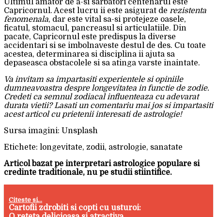
Ultimul amator de a-si sarbatori centenarul este
Capricornul. Acest lucru ii este asigurat de
rezistenta
fenomenala
, dar este vital sa-si protejeze oasele,
ficatul, stomacul, pancreasul si articulatiile. Din
pacate, Capricornul este predispus la diverse
accidentari si se imbolnaveste destul de des. Cu toate
acestea, determinarea si disciplina ii ajuta sa
depaseasca obstacolele si sa atinga varste inaintate.
Va invitam sa impartasiti experientele si opiniile
dumneavoastra despre longevitatea in functie de zodie.
Credeti ca semnul zodiacal influenteaza cu adevarat
durata vietii? Lasati un comentariu mai jos si impartasiti
acest articol cu prietenii interesati de astrologie!
Sursa imagini: Unsplash
Etichete: longevitate, zodii, astrologie, sanatate
Articol bazat pe interpretari astrologice populare si
credinte traditionale, nu pe studii stiintifice.
Citeste si...
Cartofii zdrobiti si copti cu usturoi:
O reteta delicioasa si atractiva