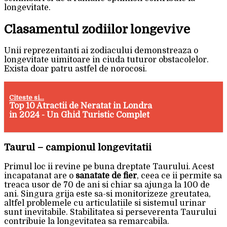
longevitate.
Clasamentul zodiilor longevive
Unii reprezentanti ai zodiacului demonstreaza o
longevitate uimitoare in ciuda tuturor obstacolelor.
Exista doar patru astfel de norocosi.
Citeste si...
Top 10 Atractii de Neratat in Londra
in 2024 - Un Ghid Turistic Complet
Taurul – campionul longevitatii
Primul loc ii revine pe buna dreptate Taurului. Acest
incapatanat are o
sanatate de fier
, ceea ce ii permite sa
treaca usor de 70 de ani si chiar sa ajunga la 100 de
ani. Singura grija este sa-si monitorizeze greutatea,
altfel problemele cu articulatiile si sistemul urinar
sunt inevitabile. Stabilitatea si perseverenta Taurului
contribuie la longevitatea sa remarcabila.