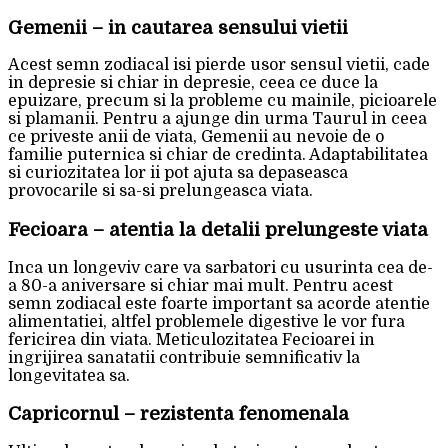
Gemenii – in cautarea sensului vietii
Acest semn zodiacal isi pierde usor sensul vietii, cade
in depresie si chiar in depresie, ceea ce duce la
epuizare, precum si la probleme cu mainile, picioarele
si plamanii. Pentru a ajunge din urma Taurul in ceea
ce priveste anii de viata, Gemenii au nevoie de o
familie puternica si chiar de credinta. Adaptabilitatea
si curiozitatea lor ii pot ajuta sa depaseasca
provocarile si sa-si prelungeasca viata.
Fecioara – atentia la detalii prelungeste viata
Inca un longeviv care va sarbatori cu usurinta cea de-
a 80-a aniversare si chiar mai mult. Pentru acest
semn zodiacal este foarte important sa acorde atentie
alimentatiei, altfel problemele digestive le vor fura
fericirea din viata. Meticulozitatea Fecioarei in
ingrijirea sanatatii contribuie semnificativ la
longevitatea sa.
Capricornul – rezistenta fenomenala