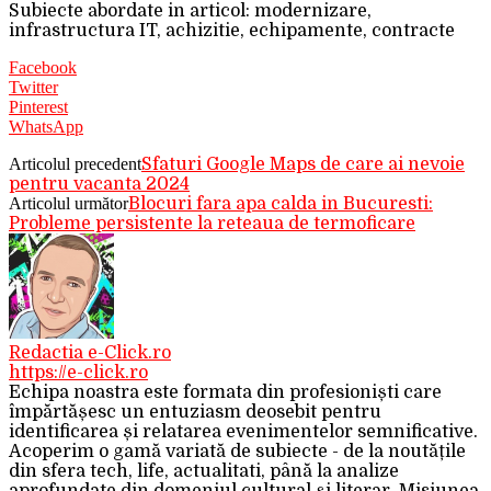
Subiecte abordate in articol: modernizare,
infrastructura IT, achizitie, echipamente, contracte
Facebook
Twitter
Pinterest
WhatsApp
Articolul precedent
Sfaturi Google Maps de care ai nevoie
pentru vacanta 2024
Articolul următor
Blocuri fara apa calda in Bucuresti:
Probleme persistente la reteaua de termoficare
Redactia e-Click.ro
https://e-click.ro
Echipa noastra este formata din profesioniști care
împărtășesc un entuziasm deosebit pentru
identificarea și relatarea evenimentelor semnificative.
Acoperim o gamă variată de subiecte - de la noutățile
din sfera tech, life, actualitati, până la analize