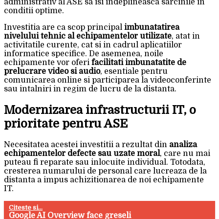
administrativ al ASE sa isi indeplineasca sarcinile in
conditii optime.
Investitia are ca scop principal
imbunatatirea
nivelului tehnic al echipamentelor utilizate
, atat in
activitatile curente, cat si in cadrul aplicatiilor
informatice specifice. De asemenea, noile
echipamente vor oferi
facilitati imbunatatite de
prelucrare video si audio
, esentiale pentru
comunicarea online si participarea la videoconferinte
sau intalniri in regim de lucru de la distanta.
Modernizarea infrastructurii IT, o
prioritate pentru ASE
Necesitatea acestei investitii a rezultat din
analiza
echipamentelor defecte sau uzate moral
, care nu mai
puteau fi reparate sau inlocuite individual. Totodata,
cresterea numarului de personal care lucreaza de la
distanta a impus achizitionarea de noi echipamente
IT.
Citeste si...
Google AI Overview face greseli