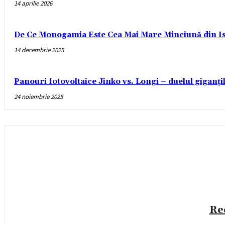
14 aprilie 2026
De Ce Monogamia Este Cea Mai Mare Minciună din Is
14 decembrie 2025
Panouri fotovoltaice Jinko vs. Longi – duelul giganți
24 noiembrie 2025
Re