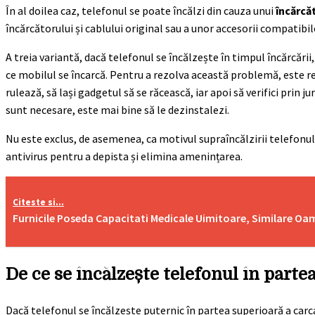
În al doilea caz, telefonul se poate încălzi din cauza unui
încărcă
încărcătorului și cablului original sau a unor accesorii compatibil
A treia variantă, dacă telefonul se încălzește în timpul încărcării
ce mobilul se încarcă. Pentru a rezolva această problemă, este re
rulează, să lași gadgetul să se răcească, iar apoi să verifici prin j
sunt necesare, este mai bine să le dezinstalezi.
Nu este exclus, de asemenea, ca motivul supraîncălzirii telefonul
antivirus pentru a depista și elimina amenințarea.
Citeste si...
Furnicile Poseda Capacitati Medicale Uimitoare, Similare Oa
De ce se încălzește telefonul în parte
Dacă telefonul se încălzește puternic în partea superioară a car