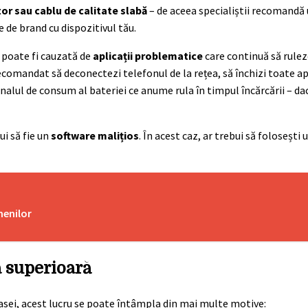
tor sau cablu de calitate slabă
– de aceea specialiștii recomandă 
e de brand cu dispozitivul tău.
, poate fi cauzată de
aplicații problematice
care continuă să rulez
comandat să deconectezi telefonul de la rețea, să închizi toate apl
urnalul de consum al bateriei ce anume rula în timpul încărcării – dacă
ui să fie un
software malițios
. În acest caz, ar trebui să foloseșt
menilor
a superioară
casei, acest lucru se poate întâmpla din mai multe motive: