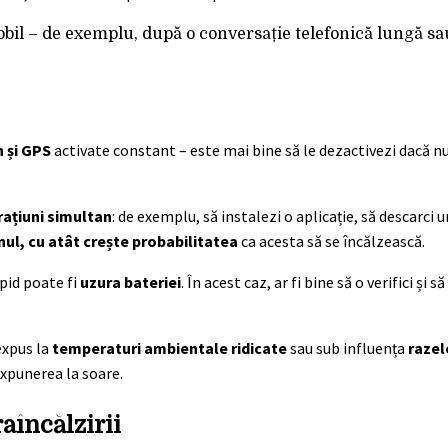
bil – de exemplu, după o conversație telefonică lungă sau
h și GPS
activate constant – este mai bine să le dezactivezi dacă nu 
ațiuni simultan
: de exemplu, să instalezi o aplicație, să descarci un
nul, cu atât crește probabilitatea
ca acesta să se încălzească.
pid poate fi
uzura bateriei
. În acest caz, ar fi bine să o verifici și s
expus la
temperaturi ambientale ridicate
sau sub influența
razel
xpunerea la soare.
aîncălzirii