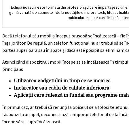
Echipa noastra este formata din profesioniști care împărtășesc un e
gamă variată de subiecte - de la noutățile din sfera tech, life, actualit
publicului articole care îmbină auten
Dacă telefonul tău mobil a început brusc să se încălzească – fie în
îngrijorător. De regulă, un telefon funcțional nu ar trebui să se 
partea superioară sau în spate și dacă este posibil să eliminăm 
Atunci când dispozitivul mobil începe să se încălzească în timpul
principale:
Utilizarea gadgetului în timp ce se încarcă
Încărcător sau cablu de calitate inferioară
Aplicații care rulează în fundal sau programe ma
În primul caz, ar trebui să renunți la obiceiul de a folosi telefon
răspunzi la un apel, deconectează temporar telefonul de la încărcă
începe să se supraîncălzească.