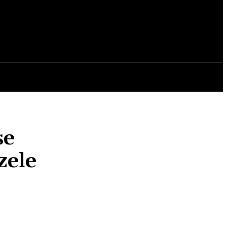
OPINII
se
zele