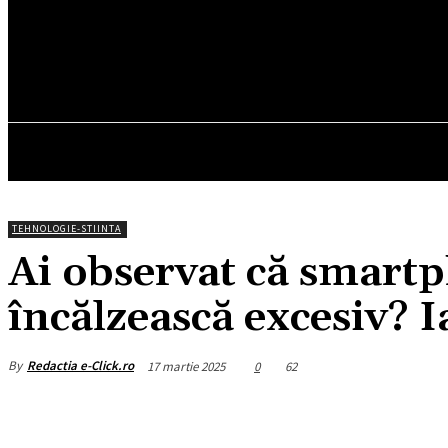
18.1
C
München
sâmbătă, august 8, 2026
HOM
TEHNOLOGIE-STIINTA
Ai observat că smartp
încălzească excesiv? I
By
Redactia e-Click.ro
17 martie 2025
0
62