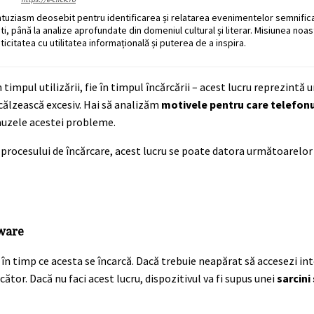
ntuziasm deosebit pentru identificarea și relatarea evenimentelor semnific
ati, până la analize aprofundate din domeniul cultural și literar. Misiunea noa
ticitatea cu utilitatea informațională și puterea de a inspira.
 timpul utilizării, fie în timpul încărcării – acest lucru reprezintă
încălzească excesiv. Hai să analizăm
motivele pentru care telefonu
cauzele acestei probleme.
 procesului de încărcare, acest lucru se poate datora următoarelor
lware
ul în timp ce acesta se încarcă. Dacă trebuie neapărat să accesezi in
tor. Dacă nu faci acest lucru, dispozitivul va fi supus unei
sarcini