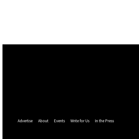
Conectare
Bine ați venit! Autentificați-vă in contul dvs
numele dvs de utilizator
parola dvs
Ați uitat parola? obține ajutor
Politica de Confidentialitate
Recuperare parola
Recuperați-vă parola
adresa dvs de email
O parola va fi trimisă pe adresa dvs de email.
Advertise
About
Events
Write for Us
In the Press