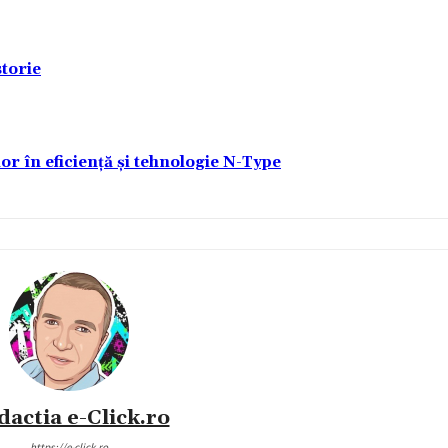
torie
lor în eficiență și tehnologie N-Type
dactia e-Click.ro
https://e-click.ro