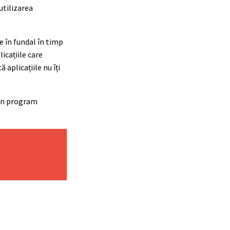
utilizarea
e în fundal în timp
icațiile care
 aplicațiile nu îți
i un program