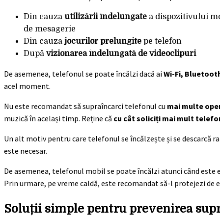
Din cauza
utilizării îndelungate
a dispozitivului mo
de mesagerie
Din cauza
jocurilor prelungite
pe telefon
După
vizionarea îndelungată de videoclipuri
De asemenea, telefonul se poate încălzi dacă ai
Wi-Fi, Bluetoot
acel moment.
Nu este recomandat să supraîncarci telefonul cu
mai multe oper
muzică în același timp. Reține că
cu cât soliciți mai mult telefo
Un alt motiv pentru care telefonul se încălzește și se descarcă ra
este necesar.
De asemenea, telefonul mobil se poate încălzi atunci când este 
Prin urmare, pe vreme caldă, este recomandat să-l protejezi de e
Soluții simple pentru prevenirea supr