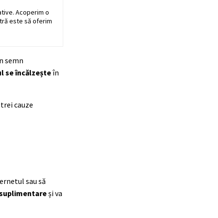
ative. Acoperim o
stră este să oferim
 un semn
l se încălzește
în
 trei cauze
ternetul sau să
 suplimentare
și va