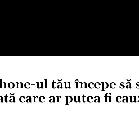
E
STIRI
TEHNOLOGIE-STIINTA
CURIOZITATI
hone-ul tău începe să 
ată care ar putea fi cau
Acțiune