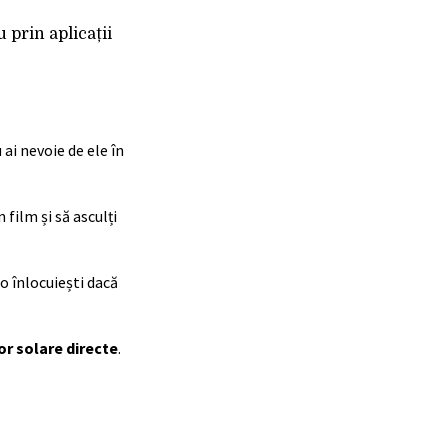
 prin aplicații
ai nevoie de ele în
 film și să asculți
ă o înlocuiești dacă
or solare directe
.