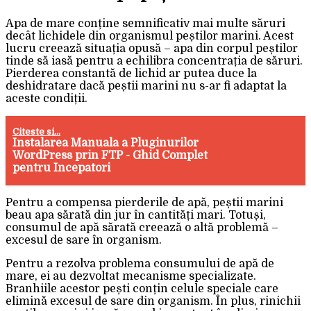
Apa de mare conține semnificativ mai multe săruri
decât lichidele din organismul peștilor marini. Acest
lucru creează situația opusă – apa din corpul peștilor
tinde să iasă pentru a echilibra concentrația de săruri.
Pierderea constantă de lichid ar putea duce la
deshidratare dacă peștii marini nu s-ar fi adaptat la
aceste condiții.
Citeste si...
Instalarea Manuala a Pluginurilor
WordPress prin FTP - Ghid Complet
pentru Incepatori
Pentru a compensa pierderile de apă, peștii marini
beau apa sărată din jur în cantități mari. Totuși,
consumul de apă sărată creează o altă problemă –
excesul de sare în organism.
Pentru a rezolva problema consumului de apă de
mare, ei au dezvoltat mecanisme specializate.
Branhiile acestor pești conțin celule speciale care
elimină excesul de sare din organism. În plus, rinichii