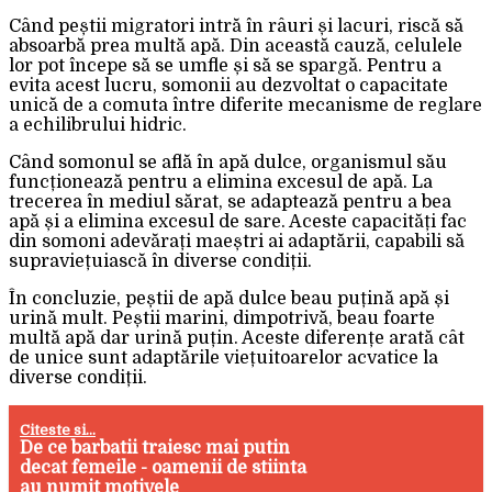
Când peștii migratori intră în râuri și lacuri, riscă să
absoarbă prea multă apă. Din această cauză, celulele
lor pot începe să se umfle și să se spargă. Pentru a
evita acest lucru, somonii au dezvoltat o capacitate
unică de a comuta între diferite mecanisme de reglare
a echilibrului hidric.
Când somonul se află în apă dulce, organismul său
funcționează pentru a elimina excesul de apă. La
trecerea în mediul sărat, se adaptează pentru a bea
apă și a elimina excesul de sare. Aceste capacități fac
din somoni adevărați maeștri ai adaptării, capabili să
supraviețuiască în diverse condiții.
În concluzie, peștii de apă dulce beau puțină apă și
urină mult. Peștii marini, dimpotrivă, beau foarte
multă apă dar urină puțin. Aceste diferențe arată cât
de unice sunt adaptările viețuitoarelor acvatice la
diverse condiții.
Citeste si...
De ce barbatii traiesc mai putin
decat femeile - oamenii de stiinta
au numit motivele