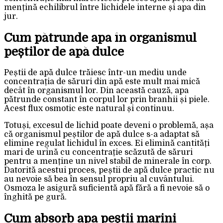
mențină echilibrul între lichidele interne și apa din
jur.
Cum pătrunde apa în organismul
peștilor de apă dulce
Peștii de apă dulce trăiesc într-un mediu unde
concentrația de săruri din apă este mult mai mică
decât în organismul lor. Din această cauză, apa
pătrunde constant în corpul lor prin branhii și piele.
Acest flux osmotic este natural și continuu.
Totuși, excesul de lichid poate deveni o problemă, așa
că organismul peștilor de apă dulce s-a adaptat să
elimine regulat lichidul în exces. Ei elimină cantități
mari de urină cu concentrație scăzută de săruri
pentru a menține un nivel stabil de minerale în corp.
Datorită acestui proces, peștii de apă dulce practic nu
au nevoie să bea în sensul propriu al cuvântului.
Osmoza le asigură suficientă apă fără a fi nevoie să o
înghită pe gură.
Cum absorb apa peștii marini