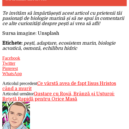
Te invităm să împărtășești acest articol cu prietenii tăi
pasionați de biologie marină și să ne spui în comentarii
ce alte curiozități despre pești ai vrea să afli!
Sursa imagine: Unsplash
Etichete:
pești, adaptare, ecosistem marin, biologie
acvatică, osmoză, echilibru hidric
Facebook
Twitter
Pinterest
WhatsApp
Articolul precedent
Ce vârstă avea de fapt Iisus Hristos
când a murit
Articolul următor
Gustare cu Roșii, Brânză și Usturoi:
Rețetă Rapidă pentru Orice Masă