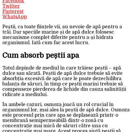
Facebook
Twitter
Pinterest
WhatsApp
Peștii, ca toate ființele vii, au nevoie de apă pentru a
trăi. Dar speciile marine și de apă dulce folosesc
mecanisme complet diferite pentru a-și hidrata
organismul. Iată cum fac acest lucru.
Cum absorb peștii apa
Totul depinde de mediul în care trăiesc peștii – apă
dulce sau sărată. Peștii de apă dulce trebuie să evite
absorbția excesivă de apă care le poate dezechilibra
balanța de săruri, în timp ce peștii marini trebuie să
compenseze pierderea de lichide din cauza salinității
ridicate a mediului.
În ambele cazuri, osmoza joacă un rol crucial în
organismul lor, mai ales la peștii de apă dulce. Osmoza
este procesul prin care apa se deplasează printr-o
membrană semipermeabilă dintr-o zonă cu
concentrație mai mică de săruri către una cu
concentrație mai mare. Acest proces ajută peștii să