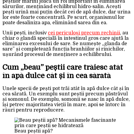
peștilor marini joacă un rol important în eliminarea
sărurilor, menținând echilibrul hidro-salin. Acești
pești urină mai puțin decât cei de apă dulce, dar urina
lor este foarte concentrată. Pe scurt, organismul lor
poate desaliniza apa, eliminând sarea din ea.
Unii pești, inclusiv
cei periculoși precum rechinii
, au
chiar o glandă specială în intestinul gros care ajută la
eliminarea excesului de sare. Se numește „glanda de
sare” și completează funcția branhiilor și rinichilor,
ușurând procesul de menținere a echilibrului.
Cum „beau” peștii care trăiesc atât
în apă dulce cât și în cea sărată
Unele specii de pești pot trăi atât în apă dulce cât și în
cea sărată. Un exemplu sunt peștii precum păstrăvul
și somonul. De exemplu, somonii se nasc în apă dulce,
își petrec majoritatea vieții în mare, apoi se întorc în
râuri pentru reproducere.
Beau peștii apă?