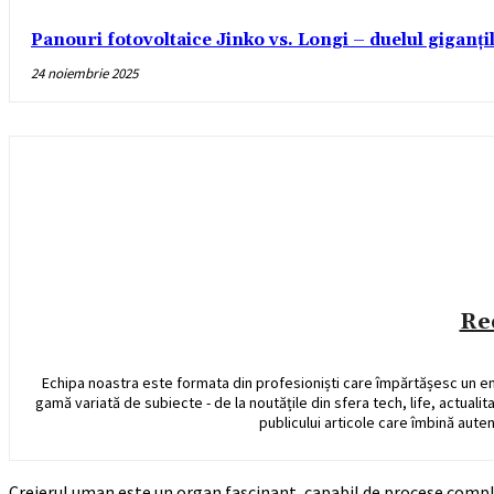
Panouri fotovoltaice Jinko vs. Longi – duelul giganți
24 noiembrie 2025
Re
Echipa noastra este formata din profesioniști care împărtășesc un e
gamă variată de subiecte - de la noutățile din sfera tech, life, actualit
publicului articole care îmbină auten
Creierul uman este un organ fascinant, capabil de procese comple