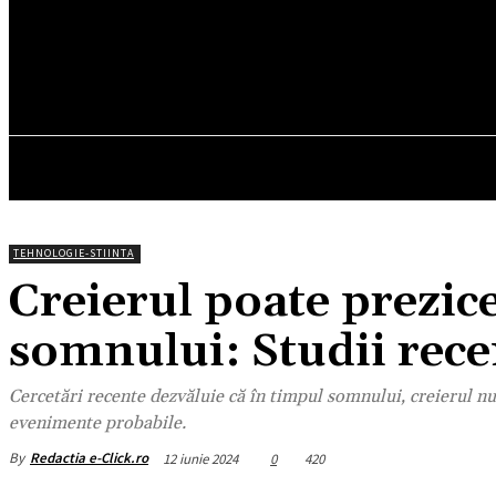
20.3
C
München
joi, august 6, 2026
HOM
TEHNOLOGIE-STIINTA
Creierul poate prezice
somnului: Studii rece
Cercetări recente dezvăluie că în timpul somnului, creierul nu 
evenimente probabile.
By
Redactia e-Click.ro
12 iunie 2024
0
420