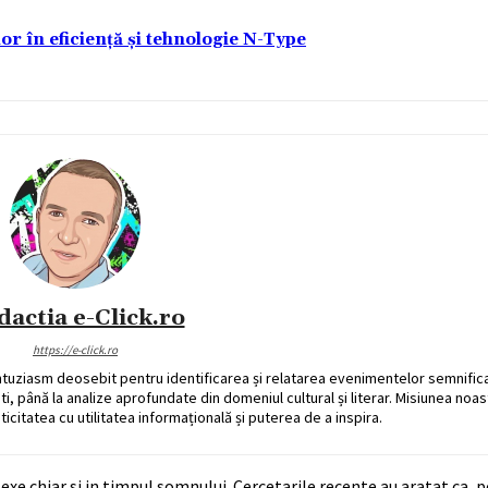
lor în eficiență și tehnologie N-Type
dactia e-Click.ro
https://e-click.ro
ntuziasm deosebit pentru identificarea și relatarea evenimentelor semnific
ati, până la analize aprofundate din domeniul cultural și literar. Misiunea noa
ticitatea cu utilitatea informațională și puterea de a inspira.
xe chiar si in timpul somnului. Cercetarile recente au aratat ca, 