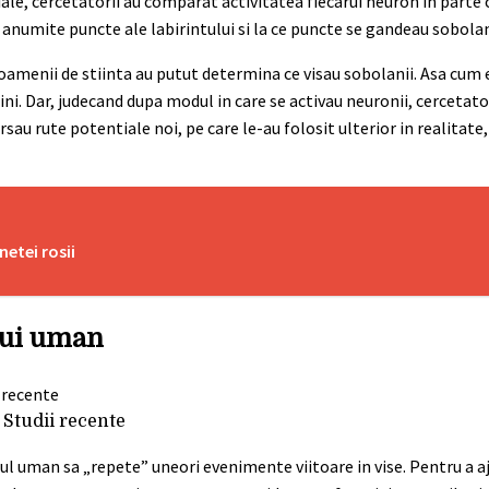
ciale, cercetatorii au comparat activitatea fiecarui neuron in parte c
n anumite puncte ale labirintului si la ce puncte se gandeau sobolan
oamenii de stiinta au putut determina ce visau sobolanii. Asa cum 
ini. Dar, judecand dupa modul in care se activau neuronii, cercetato
sau rute potentiale noi, pe care le-au folosit ulterior in realitate,
netei rosii
lui uman
 Studii recente
erul uman sa „repete” uneori evenimente viitoare in vise. Pentru a a