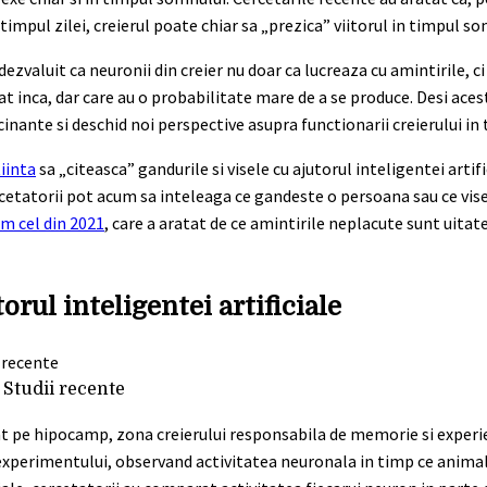
mpul zilei, creierul poate chiar sa „prezica” viitorul in timpul so
zvaluit ca neuronii din creier nu doar ca lucreaza cu amintirile, ci 
t inca, dar care au o probabilitate mare de a se produce. Desi ace
inante si deschid noi perspective asupra functionarii creierului in
iinta
sa „citeasca” gandurile si visele cu ajutorul inteligentei artifi
ercetatorii pot acum sa inteleaga ce gandeste o persoana sau ce v
um cel din 2021
, care a aratat de ce amintirile neplacute sunt uitate
orul inteligentei artificiale
 Studii recente
at pe hipocamp, zona creierului responsabila de memorie si experie
l experimentului, observand activitatea neuronala in timp ce anima