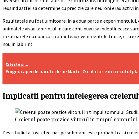
diverse sarcini intr-un labirint. Prin utilizarea inteligentei artifi
reusind astfel sa determine cu precizie care neuroni erau activi i
Rezultatele au fost uimitoare: in a doua parte a experimentului, 
animalele visau labirintul in care continuau sa indeplineasca sarc
rozatoarele nu doar ca isi aminteau evenimentele traite, ci si exer
nou in labirint.
Citeste si...
Enigma apei disparute de pe Marte: O calatorie in trecutul pla
Implicatii pentru intelegerea creieru
Creierul poate prezice viitorul in timpul somnului:
Desi studiul a fost efectuat pe sobolani, este probabil ca si crei