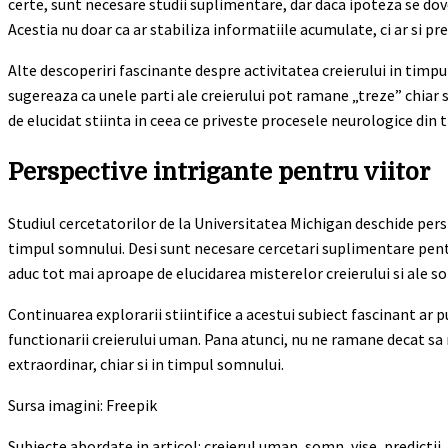
certe, sunt necesare studii suplimentare, dar daca ipoteza se do
Acestia nu doar ca ar stabiliza informatiile acumulate, ci ar si pre
Alte descoperiri fascinante despre activitatea creierului in timp
sugereaza ca unele parti ale creierului pot ramane „treze” chiar
de elucidat stiinta in ceea ce priveste procesele neurologice din
Perspective intrigante pentru viitor
Studiul cercetatorilor de la Universitatea Michigan deschide pers
timpul somnului. Desi sunt necesare cercetari suplimentare pent
aduc tot mai aproape de elucidarea misterelor creierului si ale s
Continuarea explorarii stiintifice a acestui subiect fascinant ar 
functionarii creierului uman. Pana atunci, nu ne ramane decat sa
extraordinar, chiar si in timpul somnului.
Sursa imagini: Freepik
Subiecte abordate in articol: creierul uman, somn, vise, predictii