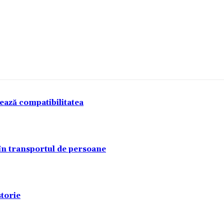
Acțiune
tează compatibilitatea
 în transportul de persoane
torie