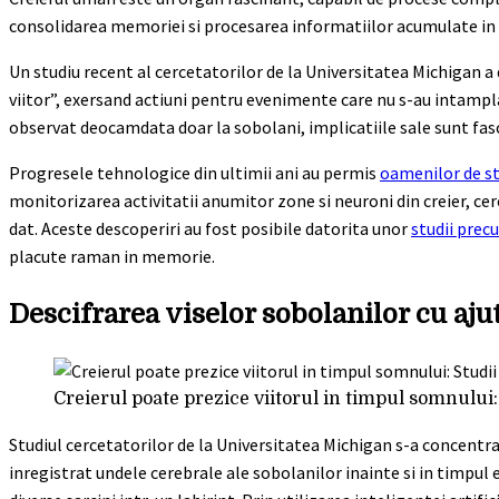
consolidarea memoriei si procesarea informatiilor acumulate in ti
Un studiu recent al cercetatorilor de la Universitatea Michigan a de
viitor”, exersand actiuni pentru evenimente care nu s-au intampla
observat deocamdata doar la sobolani, implicatiile sale sunt fasc
Progresele tehnologice din ultimii ani au permis
oamenilor de st
monitorizarea activitatii anumitor zone si neuroni din creier, c
dat. Aceste descoperiri au fost posibile datorita unor
studii prec
placute raman in memorie.
Descifrarea viselor sobolanilor cu ajut
Creierul poate prezice viitorul in timpul somnului:
Studiul cercetatorilor de la Universitatea Michigan s-a concentr
inregistrat undele cerebrale ale sobolanilor inainte si in timpu