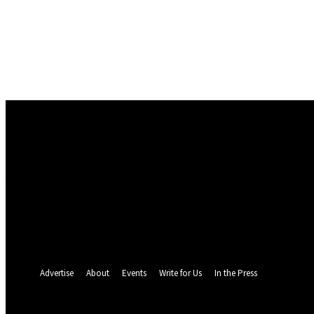
Conectare
Bine ați venit! Autentificați-vă in contul dvs
numele dvs de utilizator
parola dvs
Ați uitat parola? obține ajutor
Politica de Confidentialitate
Recuperare parola
Recuperați-vă parola
adresa dvs de email
O parola va fi trimisă pe adresa dvs de email.
Advertise
About
Events
Write for Us
In the Press