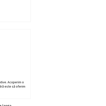
ative. Acoperim o
stră este să oferim
pe langa