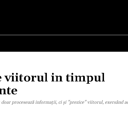
E
STIRI
TEHNOLOGIE-STIINTA
CURIOZITATI
 viitorul in timpul
nte
doar procesează informații, ci și "prezice" viitorul, exersând a