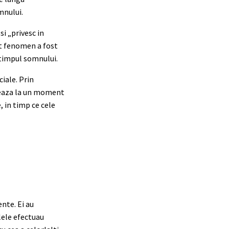
mnului.
si „privesc in
st fenomen a fost
 timpul somnului.
ciale. Prin
iseaza la un moment
, in timp ce cele
nte. Ei au
lele efectuau