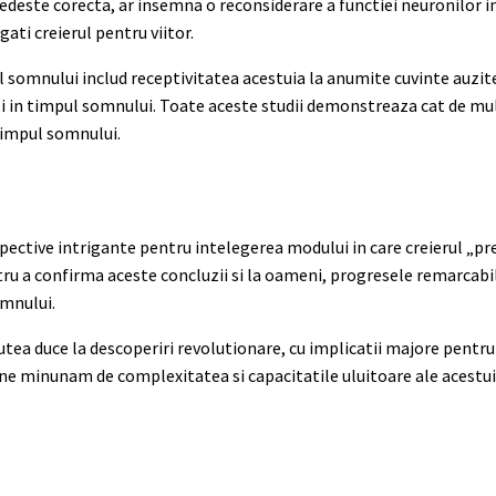
vedeste corecta, ar insemna o reconsiderare a functiei neuronilor 
gati creierul pentru viitor.
ul somnului includ receptivitatea acestuia la anumite cuvinte auzite
 si in timpul somnului. Toate aceste studii demonstreaza cat de mu
 timpul somnului.
pective intrigante pentru intelegerea modului in care creierul „prez
ru a confirma aceste concluzii si la oameni, progresele remarcab
omnului.
putea duce la descoperiri revolutionare, cu implicatii majore pentr
 ne minunam de complexitatea si capacitatile uluitoare ale acestu