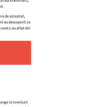
u cea a celorlalti,
ii.
era de asteptat,
rii au descoperit ca
 cand s-au aflat din
junge la concluzii