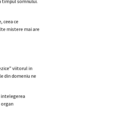
in timpul somnului.
, ceea ce
lte mistere mai are
ice” viitorul in
ile din domeniu ne
u intelegerea
i organ