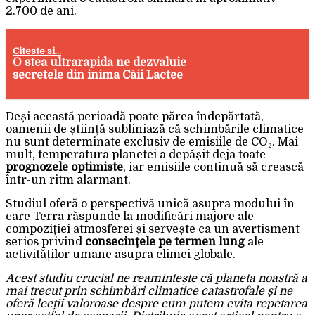
2.700 de ani.
Citeste si...
O stea ultrarapidă ne dezvăluie
secretele din inima Căii Lactee
Deși această perioadă poate părea îndepărtată,
oamenii de știință subliniază că schimbările climatice
nu sunt determinate exclusiv de emisiile de CO₂. Mai
mult, temperatura planetei a depășit deja toate
prognozele optimiste
, iar emisiile continuă să crească
într-un ritm alarmant.
Studiul oferă o perspectivă unică asupra modului în
care Terra răspunde la modificări majore ale
compoziției atmosferei și servește ca un avertisment
serios privind
consecințele pe termen lung
ale
activităților umane asupra climei globale.
Acest studiu crucial ne reamintește că planeta noastră a
mai trecut prin schimbări climatice catastrofale și ne
oferă lecții valoroase despre cum putem evita repetarea