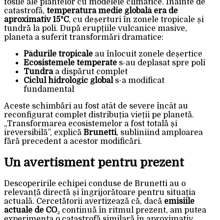
fosile ale plantelor cu modelele climatice. Înainte de
catastrofă,
temperatura medie globală era de
aproximativ 15°C
, cu deșerturi în zonele tropicale și
tundră la poli. După erupțiile vulcanice masive,
planeta a suferit transformări dramatice:
Pădurile tropicale
au înlocuit zonele deșertice
Ecosistemele temperate
s-au deplasat spre poli
Tundra
a dispărut complet
Ciclul hidrologic global
s-a modificat
fundamental
Aceste schimbări au fost atât de severe încât au
reconfigurat complet distribuția vieții pe planetă.
„Transformarea ecosistemelor a fost totală și
ireversibilă”, explică
Brunetti
, subliniind amploarea
fără precedent a acestor modificări.
Un avertisment pentru prezent
Descoperirile echipei conduse de Brunetti au o
relevanță directă și îngrijorătoare pentru situația
actuală. Cercetătorii avertizează că, dacă
emisiile
actuale de CO₂
continuă în ritmul prezent, am putea
experimenta o catastrofă similară în aproximativ