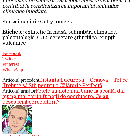
unor astfel de scenarii. Distribuie acest articol pentru a
contribui la conștientizarea importanței acțiunilor
climatice imediate.
Sursa imaginii: Getty Images
Etichete:
extincție în masă, schimbări climatice,
paleontologie, CO2, cercetare științifică, erupții
vulcanice
Facebook
Twitter
Pinterest
WhatsApp
Articolul precedent
Distanta București – Craiova – Tot ce
Trebuie să Știi pentru o Călătorie Perfectă
Articolul următor
Fetele au note mai bune la școală, dar
ajung mai rar în funcții de conducere. Ce au
descoperit cercetătorii?