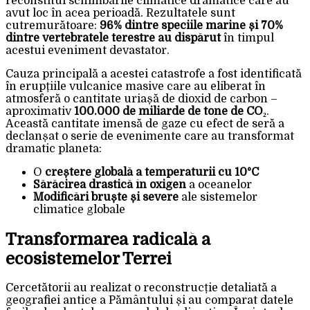
reconstitui schimbările climatice dramatice care au
avut loc în acea perioadă. Rezultatele sunt
cutremurătoare:
96% dintre speciile marine și 70%
dintre vertebratele terestre au dispărut
în timpul
acestui eveniment devastator.
Cauza principală a acestei catastrofe a fost identificată
în erupțiile vulcanice masive care au eliberat în
atmosferă o cantitate uriașă de dioxid de carbon –
aproximativ
100.000 de miliarde de tone de CO₂
.
Această cantitate imensă de gaze cu efect de seră a
declanșat o serie de evenimente care au transformat
dramatic planeta:
O
creștere globală a temperaturii cu 10°C
Sărăcirea drastică în oxigen
a oceanelor
Modificări bruște și severe
ale sistemelor
climatice globale
Transformarea radicală a
ecosistemelor Terrei
Cercetătorii au realizat o reconstrucție detaliată a
geografiei antice a Pământului și au comparat datele