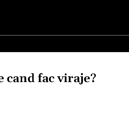
E
STIRI
TEHNOLOGIE-STIINTA
CURIOZITATI
 cand fac viraje?
Acțiune