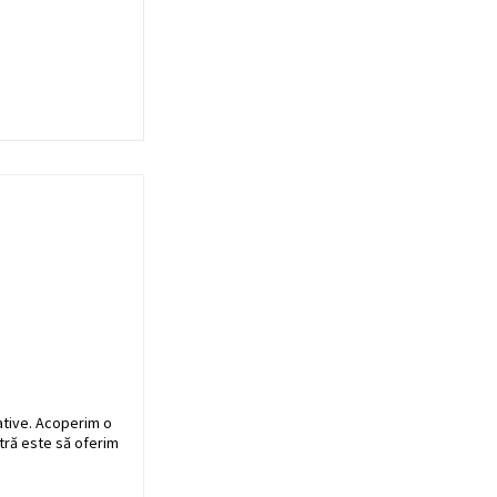
ative. Acoperim o
stră este să oferim