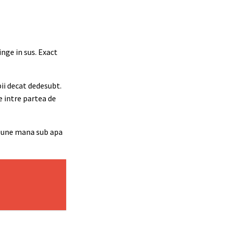
inge in sus. Exact
ii decat dedesubt.
e intre partea de
i pune mana sub apa