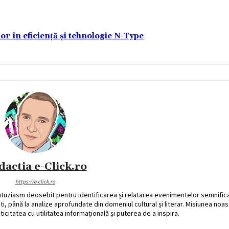
lor în eficiență și tehnologie N-Type
dactia e-Click.ro
https://e-click.ro
ntuziasm deosebit pentru identificarea și relatarea evenimentelor semnific
ati, până la analize aprofundate din domeniul cultural și literar. Misiunea noa
ticitatea cu utilitatea informațională și puterea de a inspira.