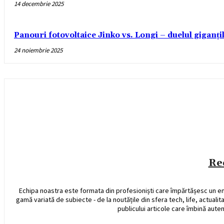
14 decembrie 2025
Panouri fotovoltaice Jinko vs. Longi – duelul giganți
24 noiembrie 2025
Re
Echipa noastra este formata din profesioniști care împărtășesc un e
gamă variată de subiecte - de la noutățile din sfera tech, life, actualit
publicului articole care îmbină auten