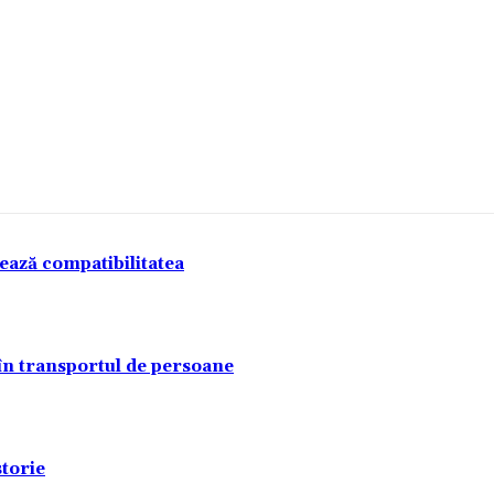
tează compatibilitatea
 în transportul de persoane
torie