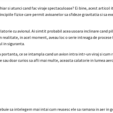
r si atunci cand fac viraje spectaculoase? Ei bine, acest articol it
cipiile fizice care permit avioanelor sa sfideze gravitatia si sa 
alatorie cu avionul. Ai simtit probabil acea usoara inclinare cand pi
in realitate, in acel moment, aveau loc o serie intreaga de procese
l in siguranta.
ortanta, ce se intampla cand un avion intra intr-un viraj si cum re
ie sau doar curios sa afli mai multe, aceasta calatorie in lumea aer
trebuie sa intelegem mai intai cum reusesc ele sa ramana in aer in g