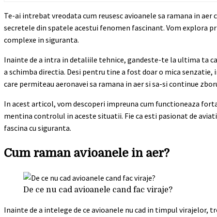
Te-ai intrebat vreodata cum reusesc avioanele sa ramana in aer chia
secretele din spatele acestui fenomen fascinant. Vom explora prin
complexe in siguranta.
Inainte de a intra in detaliile tehnice, gandeste-te la ultima ta c
a schimba directia. Desi pentru tine a fost doar o mica senzatie, 
care permiteau aeronavei sa ramana in aer si sa-si continue zboru
In acest articol, vom descoperi impreuna cum functioneaza forta p
mentina controlul in aceste situatii. Fie ca esti pasionat de aviat
fascina cu siguranta.
Cum raman avioanele in aer?
De ce nu cad avioanele cand fac viraje?
Inainte de a intelege de ce avioanele nu cad in timpul virajelor, 