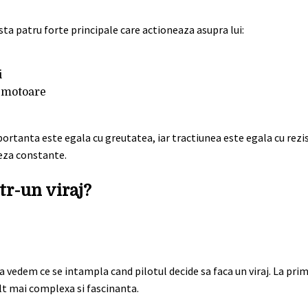
sta patru forte principale care actioneaza asupra lui:
i
e motoare
 portanta este egala cu greutatea, iar tractiunea este egala cu rezi
teza constante.
tr-un viraj?
vedem ce se intampla cand pilotul decide sa faca un viraj. La prim
ult mai complexa si fascinanta.