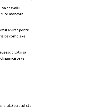
i va dezvalui
execute manevre
lotul a virat pentru
 fizice complexe
usesc pilotii sa
odinamicii te va
eneral. Secretul sta