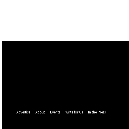
Conectare
Bine ați venit! Autentificați-vă in contul dvs
numele dvs de utilizator
parola dvs
Ați uitat parola? obține ajutor
Politica de Confidentialitate
Recuperare parola
Recuperați-vă parola
adresa dvs de email
O parola va fi trimisă pe adresa dvs de email.
Advertise
About
Events
Write for Us
In the Press