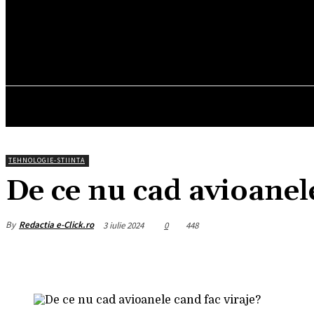
17.2
C
München
vineri, august 7, 2026
HOM
TEHNOLOGIE-STIINTA
De ce nu cad avioanele
By
Redactia e-Click.ro
3 iulie 2024
0
448