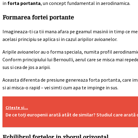
in
forta portanta
, un concept fundamental in aerodinamica.
Formarea fortei portante
Imagineaza-ti ca tii mana afara pe geamul masinii in timp ce mergi
acelasi principiu se aplica si in cazul aripilor avioanelor.
Aripile avioanelor au o forma speciala, numita profil aerodinami
Conform principiului lui Bernoulli, aerul care se misca mai repede
sus si cea de jos a aripii.
Aceasta diferenta de presiune genereaza forta portanta, care imp
si ai misca-o rapid – vei simti cum apa te impinge in sus.
Citeste si...
De ce toți europenii arată atât de similar? Studiul care arat
Echilibrul fortelor in zborul orizontal