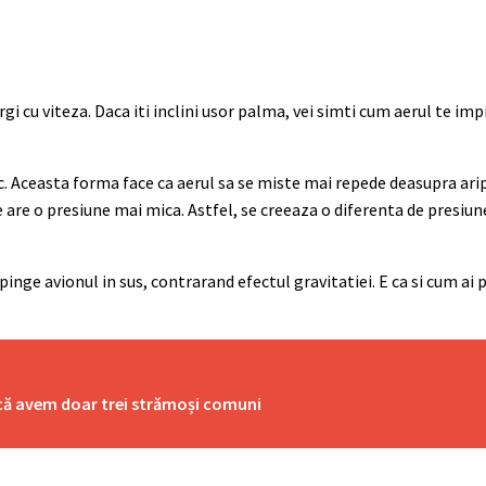
 cu viteza. Daca iti inclini usor palma, vei simti cum aerul te imp
c. Aceasta forma face ca aerul sa se miste mai repede deasupra arip
 are o presiune mai mica. Astfel, se creeaza o diferenta de presiun
inge avionul in sus, contrarand efectul gravitatiei. E ca si cum a
ă că avem doar trei strămoși comuni