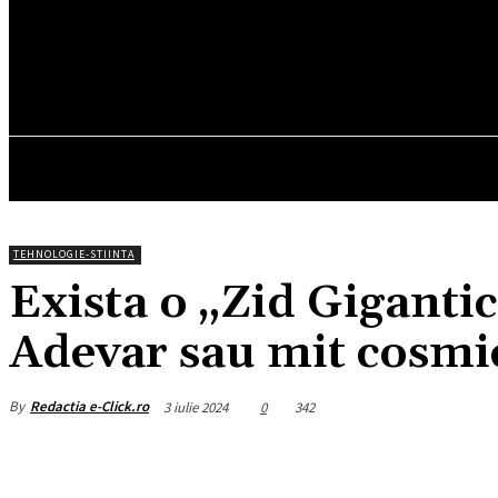
19.2
C
München
sâmbătă, august 8, 2026
HOM
TEHNOLOGIE-STIINTA
Exista o „Zid Gigantic
Adevar sau mit cosmi
By
Redactia e-Click.ro
3 iulie 2024
0
342