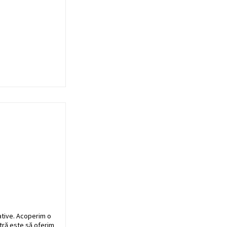
ative. Acoperim o
stră este să oferim