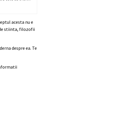
ceptul acesta nu e
 stiinta, filozofii
derna despre ea. Te
informatii