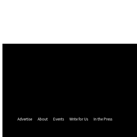
Conectare
Bine ați venit! Autentificați-vă in contul dvs
numele dvs de utilizator
parola dvs
Ați uitat parola? obține ajutor
Politica de Confidentialitate
Recuperare parola
Recuperați-vă parola
adresa dvs de email
O parola va fi trimisă pe adresa dvs de email.
Advertise
About
Events
Write for Us
In the Press