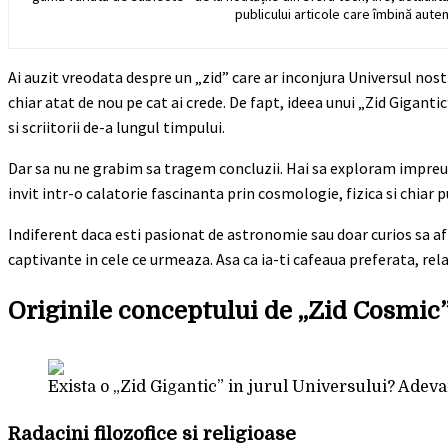
publicului articole care îmbină auten
Ai auzit vreodata despre un „zid” care ar inconjura Universul nost
chiar atat de nou pe cat ai crede. De fapt, ideea unui „Zid Giganti
si scriitorii de-a lungul timpului.
Dar sa nu ne grabim sa tragem concluzii. Hai sa exploram impreun
invit intr-o calatorie fascinanta prin cosmologie, fizica si chiar p
Indiferent daca esti pasionat de astronomie sau doar curios sa afl
captivante in cele ce urmeaza. Asa ca ia-ti cafeaua preferata, re
Originile conceptului de „Zid Cosmic
Exista o „Zid Gigantic” in jurul Universului? Adev
Radacini filozofice si religioase