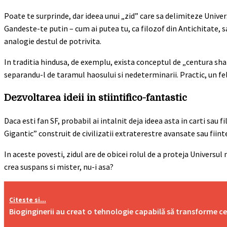
Poate te surprinde, dar ideea unui „zid” care sa delimiteze Univers
Gandeste-te putin – cum ai putea tu, ca filozof din Antichitate, s
analogie destul de potrivita.
In traditia hindusa, de exemplu, exista conceptul de „centura shakt
separandu-l de taramul haosului si nedeterminarii. Practic, un f
Dezvoltarea ideii in stiintifico-fantastic
Daca esti fan SF, probabil ai intalnit deja ideea asta in carti sau 
Gigantic” construit de civilizatii extraterestre avansate sau fiin
In aceste povesti, zidul are de obicei rolul de a proteja Universu
crea suspans si mister, nu-i asa?
Citeste si...
Bioginginerii au creat o tehnologie capabilă să transforme ce