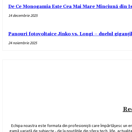
De Ce Monogamia Este Cea Mai Mare Minciună din Is
14 decembrie 2025
Panouri fotovoltaice Jinko vs. Longi – duelul giganți
24 noiembrie 2025
Re
Echipa noastra este formata din profesioniști care împărtășesc un e
gamă variată de subiecte - de la noutățile din sfera tech, life, actualit