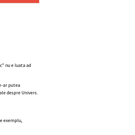
c” nu e luata ad
e-ar putea
ale despre Univers.
de exemplu,