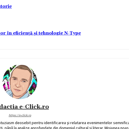
torie
lor în eficiență și tehnologie N-Type
dactia e-Click.ro
https://e-click.ro
ntuziasm deosebit pentru identificarea și relatarea evenimentelor semnific
ati, până la analize aprofundate din domeniul cultural și literar. Misiunea noa