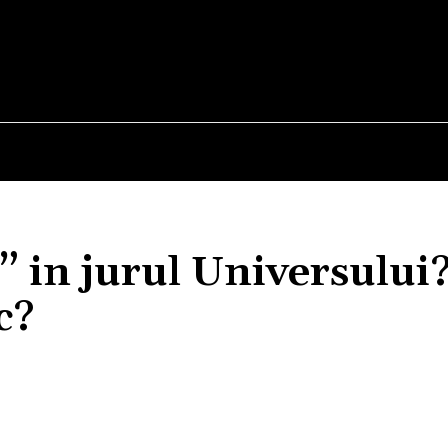
E
STIRI
TEHNOLOGIE-STIINTA
CURIOZITATI
” in jurul Universului
c?
Acțiune