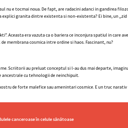
ul nu e tocmai noua. De fapt, are radacini adanci in gandirea filozof
a explici granita dintre existenta si non-existenta? Ei bine, un „zi
i”. Aceasta era vazuta ca o bariera ce inconjura spatiul in care ave
el de membrana cosmica intre ordine si haos. Fascinant, nu?
filme. Scriitorii au preluat conceptul si l-au dus mai departe, imagi
te ancestrale cu tehnologii de neinchipuit.
l nostru de forte malefice sau amenintari cosmice. E un truc narati
lulele canceroase în celule sănătoase