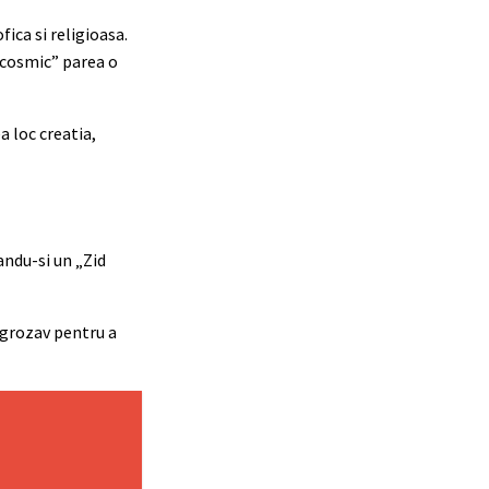
ica si religioasa.
d cosmic” parea o
a loc creatia,
nandu-si un „Zid
v grozav pentru a