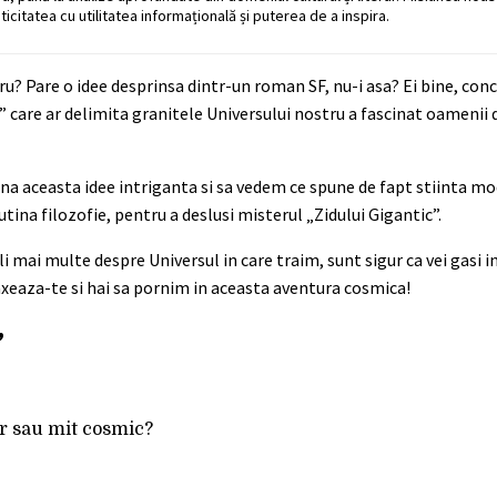
ticitatea cu utilitatea informațională și puterea de a inspira.
ru? Pare o idee desprinsa dintr-un roman SF, nu-i asa? Ei bine, con
c” care ar delimita granitele Universului nostru a fascinat oamenii de
a aceasta idee intriganta si sa vedem ce spune de fapt stiinta mo
utina filozofie, pentru a deslusi misterul „Zidului Gigantic”.
i mai multe despre Universul in care traim, sunt sigur ca vei gasi 
laxeaza-te si hai sa pornim in aceasta aventura cosmica!
”
ar sau mit cosmic?