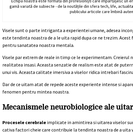
Echipa noastra este formata din profesioniști care împărtășesc un e
gamă variată de subiecte - de la noutățile din sfera tech, life, actualit
publicului articole care îmbină auten
Visele sunt o parte intriganta a experientei umane, adesea inconju
este tendinta noastra de a le uita rapid dupa ce ne trezim. Acest f
pentru sanatatea noastra mentala.
Visele par extrem de reale in timp ce le experimentam. Creierul no
realitatea insasi. Aceasta senzatie de realism este atat de putern
unui vis. Aceasta calitate imersiva a viselor ridica intrebari fasci
Dar de ce uitam atat de repede aceste experiente intense si apare
fenomen pentru mintea noastra.
Mecanismele neurobiologice ale uitari
Procesele cerebrale
implicate in amintirea si uitarea viselor su
cativa factori cheie care contribuie la tendinta noastra de a uita v