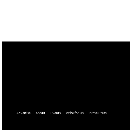
Conectare
Bine ați venit! Autentificați-vă in contul dvs
numele dvs de utilizator
parola dvs
Ați uitat parola? obține ajutor
Politica de Confidentialitate
Recuperare parola
Recuperați-vă parola
adresa dvs de email
O parola va fi trimisă pe adresa dvs de email.
Advertise
About
Events
Write for Us
In the Press