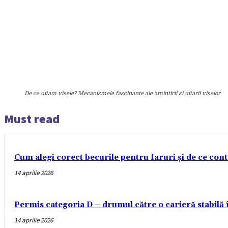
De ce uitam visele? Mecanismele fascinante ale amintirii si uitarii viselor
Must read
Cum alegi corect becurile pentru faruri și de ce con
14 aprilie 2026
Permis categoria D – drumul către o carieră stabilă
14 aprilie 2026