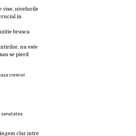
vise, nivelurile
rucial in
nzitie brusca
tirilor, nu este
 sau se pierd
eaza creierul
 sanatatea
stingem clar intre