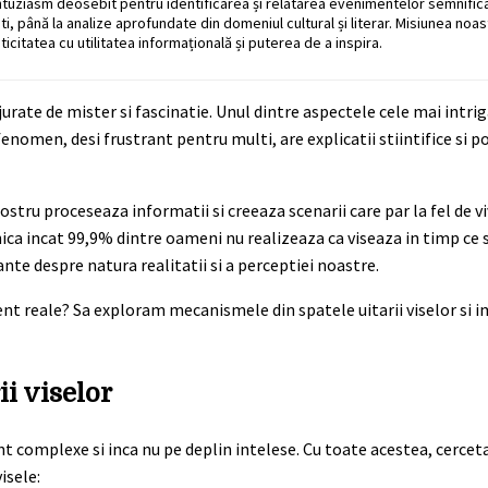
ntuziasm deosebit pentru identificarea și relatarea evenimentelor semnific
ati, până la analize aprofundate din domeniul cultural și literar. Misiunea noa
ticitatea cu utilitatea informațională și puterea de a inspira.
rate de mister si fascinatie. Unul dintre aspectele cele mai intrig
enomen, desi frustrant pentru multi, are explicatii stiintifice si p
stru proceseaza informatii si creeaza scenarii care par la fel de viv
ica incat 99,9% dintre oameni nu realizeaza ca viseaza in timp ce s
nante despre natura realitatii si a perceptiei noastre.
nt reale? Sa exploram mecanismele din spatele uitarii viselor si im
i viselor
nt complexe si inca nu pe deplin intelese. Cu toate acestea, cerceta
isele: