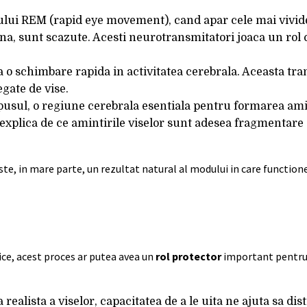
ului REM (rapid eye movement), cand apar cele mai vivide 
, sunt scazute. Acesti neurotransmitatori joaca un rol c
a o schimbare rapida in activitatea cerebrala. Aceasta tra
gate de vise.
usul, o regiune cerebrala esentiala pentru formarea amin
e explica de ce amintirile viselor sunt adesea fragmentare
e, in mare parte, un rezultat natural al modului in care function
ice, acest proces ar putea avea un
rol protector
important pentru
a realista a viselor, capacitatea de a le uita ne ajuta sa di