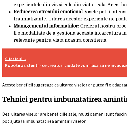
experientele din vis si cele din viata reala. Acest l
Reducerea stresului emotional
: Visele pot fi inte
traumatizante. Uitarea acestor experiente ne poate a
Managementul informatiilor
: Creierul nostru proc
fi o modalitate de a gestiona aceasta incarcatura 
relevante pentru viata noastra constienta.
Citeste si...
Robotii asistenti - ce creaturi ciudate vom lasa sa ne invadez
Aceste beneficii sugereaza ca uitarea viselor ar putea fi o adapt
Tehnici pentru imbunatatirea amintir
Desi uitarea viselor are beneficiile sale, multi oameni sunt fasci
pot ajuta la imbunatatirea amintirii viselor: