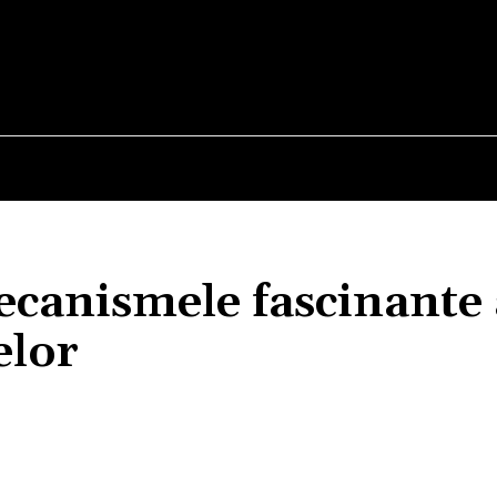
E
STIRI
TEHNOLOGIE-STIINTA
CURIOZITATI
ecanismele fascinante 
elor
Acțiune