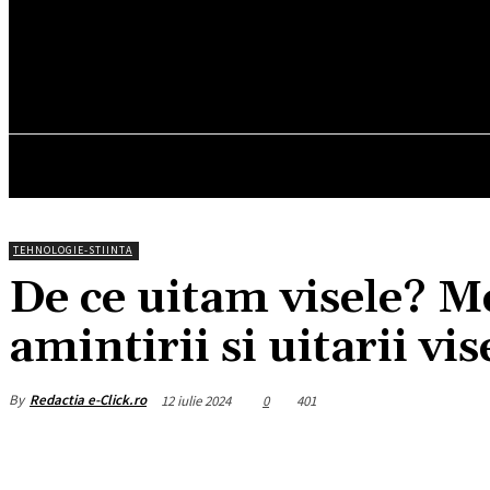
25.5
C
München
vineri, august 7, 2026
HOM
TEHNOLOGIE-STIINTA
De ce uitam visele? M
amintirii si uitarii vis
By
Redactia e-Click.ro
12 iulie 2024
0
401