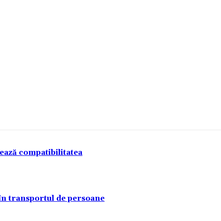
tează compatibilitatea
 în transportul de persoane