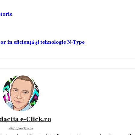
torie
lor în eficiență și tehnologie N-Type
dactia e-Click.ro
https://e-click.ro