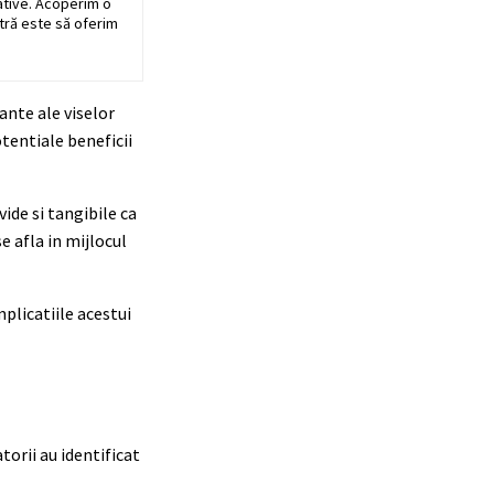
ative. Acoperim o
stră este să oferim
ante ale viselor
otentiale beneficii
ide si tangibile ca
e afla in mijlocul
plicatiile acestui
torii au identificat