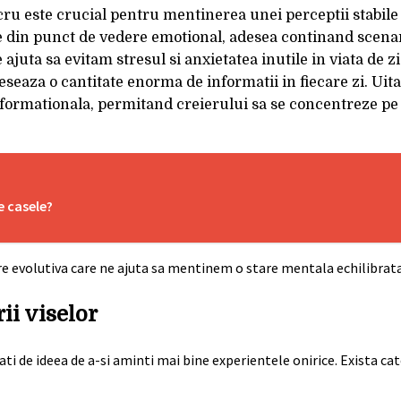
ucru este crucial pentru mentinerea unei perceptii stabile a
nse din punct de vedere emotional, adesea continand scena
juta sa evitam stresul si anxietatea inutile in viata de zi 
eseaza o cantitate enorma de informatii in fiecare zi. Uita
informationala, permitand creierului sa se concentreze pe
e casele?
are evolutiva care ne ajuta sa mentinem o stare mentala echilibrata
ii viselor
nati de ideea de a-si aminti mai bine experientele onirice. Exista ca