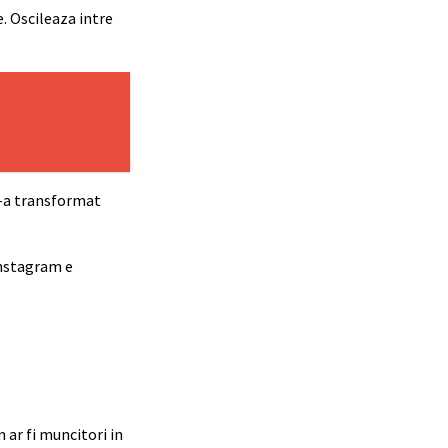
. Oscileaza intre
si-a transformat
 Instagram e
m ar fi muncitori in