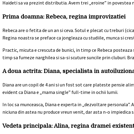
Haideti sa va prezint distributia. Avem trei „eroine” in povestea 
Prima doamna: Rebeca, regina improvizatiei
Rebeca are o fetita de un an si ceva. Sotul e plecat cu treburi (ci
Regina noastra se preface ca jongleaza cu studiile, munca si cres
Practic, micuta e crescuta de bunici, in timp ce Rebeca posteaz
timp sa fumeze narghilea si sa-si scuture suncile prin cluburi. B
A doua actrita: Diana, specialista in autoiluzion
Diana are un copil de 4 ani si un fost sot care plateste pensie al
evident ca Diana e „mama single” full-time in ochii lumii.
In loc sa munceasca, Diana e experta in „dezvoltare personala”. A
niciuna din astea nu produce vreun venit, dar asta n-o impiedica s
Vedeta principala: Alina, regina dramei existent