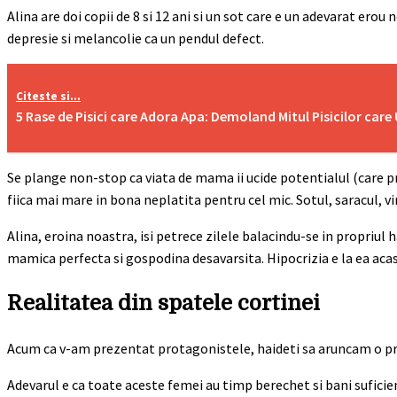
Alina are doi copii de 8 si 12 ani si un sot care e un adevarat e
depresie si melancolie ca un pendul defect.
Citeste si...
5 Rase de Pisici care Adora Apa: Demoland Mitul Pisicilor care
Se plange non-stop ca viata de mama ii ucide potentialul (care pr
fiica mai mare in bona neplatita pentru cel mic. Sotul, saracul, vi
Alina, eroina noastra, isi petrece zilele balacindu-se in propriul 
mamica perfecta si gospodina desavarsita. Hipocrizia e la ea acas
Realitatea din spatele cortinei
Acum ca v-am prezentat protagonistele, haideti sa aruncam o priv
Adevarul e ca toate aceste femei au timp berechet si bani suficienti