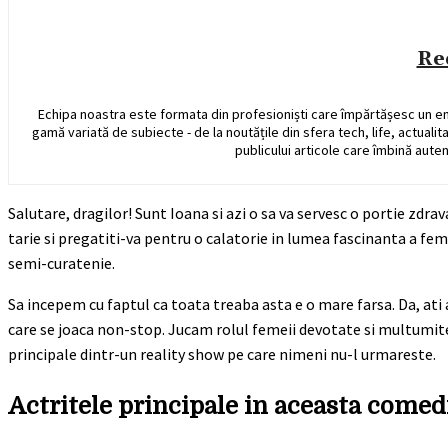
Re
Echipa noastra este formata din profesioniști care împărtășesc un e
gamă variată de subiecte - de la noutățile din sfera tech, life, actualit
publicului articole care îmbină auten
Salutare, dragilor! Sunt Ioana si azi o sa va servesc o portie zdra
tarie si pregatiti-va pentru o calatorie in lumea fascinanta a feme
semi-curatenie.
Sa incepem cu faptul ca toata treaba asta e o mare farsa. Da, ati
care se joaca non-stop. Jucam rolul femeii devotate si multumite, 
principale dintr-un reality show pe care nimeni nu-l urmareste.
Actritele principale in aceasta comed