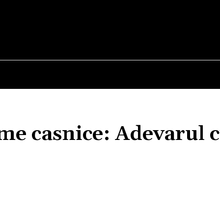
E
STIRI
TEHNOLOGIE-STIINTA
CURIOZITATI
me casnice: Adevarul 
Acțiune