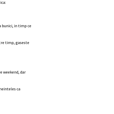
ica:
 bunici, in timp ce
tre timp, gaseste
are weekend, dar
neinteles ca