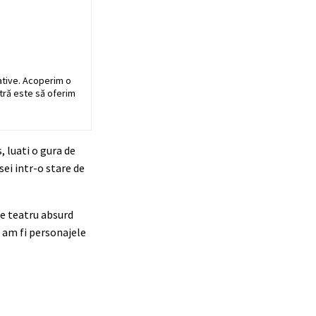
ative. Acoperim o
stră este să oferim
, luati o gura de
sei intr-o stare de
de teatru absurd
m am fi personajele