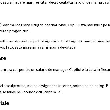
noastra, fiecare mai „fericita” decat cealalta in rolul de mama casn
ca), dar mai degraba e fugar international. Copilul sta mai mult pe la
terea progeniturii.
a selfie-uri dramatice pe Instagram cu hashtag-ul #mamaeroina. In
ravo, fata, asta inseamna sa fii mama devotata!
are
imentara cat pentru un salariu de manager. Copilul e la tata in fiec
zi e sculptorita, maine designer de interior, poimaine psiholog. Bi
a se laude pe Facebook cu „cariera” ei.
iale