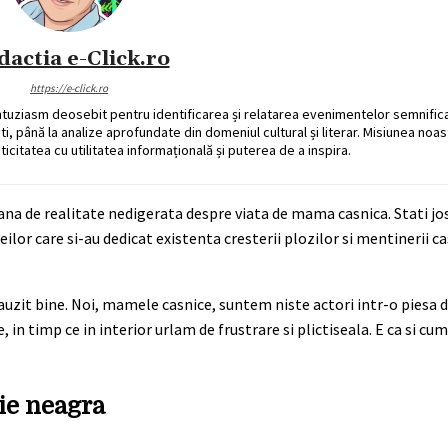
dactia e-Click.ro
https://e-click.ro
ntuziasm deosebit pentru identificarea și relatarea evenimentelor semnific
ati, până la analize aprofundate din domeniul cultural și literar. Misiunea noa
ticitatea cu utilitatea informațională și puterea de a inspira.
vana de realitate nedigerata despre viata de mama casnica. Stati jos
ilor care si-au dedicat existenta cresterii plozilor si mentinerii ca
 auzit bine. Noi, mamele casnice, suntem niste actori intr-o piesa 
in timp ce in interior urlam de frustrare si plictiseala. E ca si cu
ie neagra