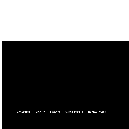
Conectare
Bine ați venit! Autentificați-vă in contul dvs
numele dvs de utilizator
parola dvs
Ați uitat parola? obține ajutor
Politica de Confidentialitate
Recuperare parola
Recuperați-vă parola
adresa dvs de email
O parola va fi trimisă pe adresa dvs de email.
Advertise
About
Events
Write for Us
In the Press