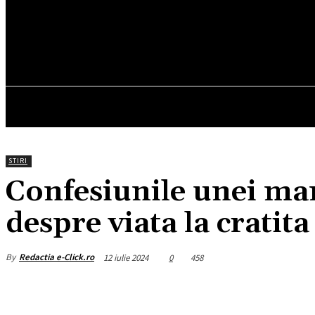
16.6
C
München
vineri, august 7, 2026
HOM
STIRI
Confesiunile unei ma
despre viata la cratita
By
Redactia e-Click.ro
12 iulie 2024
0
458