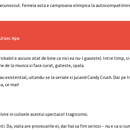
rou necunoscut. Femeia asta e campioana olimpica la autocompatimire
 Urasc Apa
obabil e ascuns atat de bine ca nici ea nu-l gaseste). Intre timp, 
ne de la munca si face curat, gateste, spala.
hau existential, uitandu-se la seriale si jucand Candy Crush. Dar pe
a, ce mai!
ire in culisele acestui spectacol tragicomic.
. Da, viata are provocarile ei, dar hai sa fim seriosi – nu e ca si cu