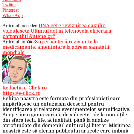
Twitter
Pinterest
WhatsApp
Articolul precedent
DNA cere revizuirea cazului
Voiculescu: Ultimul act in telenovela eliberarii
patronului Antenelor?
Articolul următor
Superbacterii rezistente la
medicamente, amenintare la adresa sanatatii
mondiale
Redactia e-Click.ro
https://e-click.ro
Echipa noastra este formata din profesioniști care
împărtășesc un entuziasm deosebit pentru
identificarea și relatarea evenimentelor semnificative.
Acoperim o gamă variată de subiecte - de la noutățile
din sfera tech, life, actualitati, până la analize
aprofundate din domeniul cultural și literar. Misiunea
noastră este să oferim publicului articole care îmbină