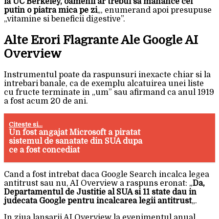
la UC Berkeley, oamenii ar trebui sa manance cel
putin o piatra mica pe zi
„, enumerand apoi presupuse
„vitamine si beneficii digestive”.
Alte Erori Flagrante Ale Google AI
Overview
Instrumentul poate da raspunsuri inexacte chiar si la
intrebari banale, ca de exemplu alcatuirea unei liste
cu fructe terminate in „um” sau afirmand ca anul 1919
a fost acum 20 de ani.
Citeste si...
Un fost angajat Microsoft a piratat
sistemul de sanatate din SUA dupa
ce a fost concediat
Cand a fost intrebat daca Google Search incalca legea
antitrust sau nu, AI Overview a raspuns eronat: „
Da,
Departamentul de Justitie al SUA si 11 state dau in
judecata Google pentru incalcarea legii antitrust
„.
In ziua lansarii AI Overview la evenimentul anual