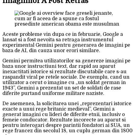
Imaginilor A Fost Retras
Aceste probleme vin dupa ce in februarie, Google a
lansat si a fost nevoita sa retraga instrumentul
experimental Gemini pentru generarea de imagini pe
baza de AI, din cauza unor erori similare.
Gemini permitea utilizatorilor sa genereze imagini pe
baza unor instructiuni text, dar rapid au aparut
inexactitati istorice si rezultate discutabile care s-au
raspandit viral pe retele sociale. De exemplu, cand un
utilizator a cerut o imagine cu „un soldat german in
1943”, Gemini a prezentat un set de soldati de rase
diferite purtand uniforme militare naziste.
De asemenea, la solicitarea unei „reprezentari istorice
exacte a unui rege britanic medieval”, Gemini a
generat imagini cu lideri de diferite etnii, inclusiv o
femeie conducator. Rezultate incorecte au aparut si
pentru interogari despre parintii fondatori ai SUA, un
rege francez din secolul 18, un cuplu german din 1800