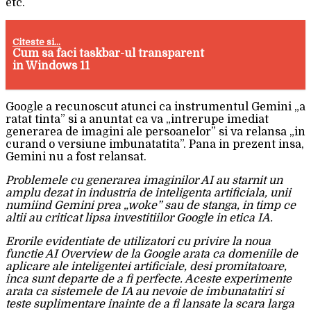
etc.
Citeste si...
Cum sa faci taskbar-ul transparent
in Windows 11
Google a recunoscut atunci ca instrumentul Gemini „a
ratat tinta” si a anuntat ca va „intrerupe imediat
generarea de imagini ale persoanelor” si va relansa „in
curand o versiune imbunatatita”. Pana in prezent insa,
Gemini nu a fost relansat.
Problemele cu generarea imaginilor AI au starnit un
amplu dezat in industria de inteligenta artificiala, unii
numiind Gemini prea „woke” sau de stanga, in timp ce
altii au criticat lipsa investitiilor Google in etica IA.
Erorile evidentiate de utilizatori cu privire la noua
functie AI Overview de la Google arata ca domeniile de
aplicare ale inteligentei artificiale, desi promitatoare,
inca sunt departe de a fi perfecte. Aceste experimente
arata ca sistemele de IA au nevoie de imbunatatiri si
teste suplimentare inainte de a fi lansate la scara larga