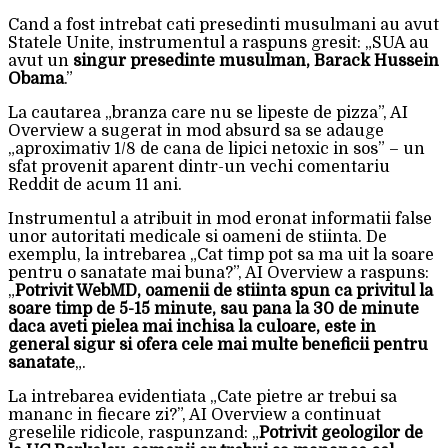
Cand a fost intrebat cati presedinti musulmani au avut
Statele Unite, instrumentul a raspuns gresit: „SUA au
avut un
singur presedinte musulman, Barack Hussein
Obama
.”
La cautarea „branza care nu se lipeste de pizza”, AI
Overview a sugerat in mod absurd sa se adauge
„aproximativ 1/8 de cana de lipici netoxic in sos” – un
sfat provenit aparent dintr-un vechi comentariu
Reddit de acum 11 ani.
Instrumentul a atribuit in mod eronat informatii false
unor autoritati medicale si oameni de stiinta. De
exemplu, la intrebarea „Cat timp pot sa ma uit la soare
pentru o sanatate mai buna?”, AI Overview a raspuns:
„
Potrivit WebMD, oamenii de stiinta spun ca privitul la
soare timp de 5-15 minute, sau pana la 30 de minute
daca aveti pielea mai inchisa la culoare, este in
general sigur si ofera cele mai multe beneficii pentru
sanatate
„.
La intrebarea evidentiata „Cate pietre ar trebui sa
mananc in fiecare zi?”, AI Overview a continuat
greselile ridicole, raspunzand: „
Potrivit geologilor de