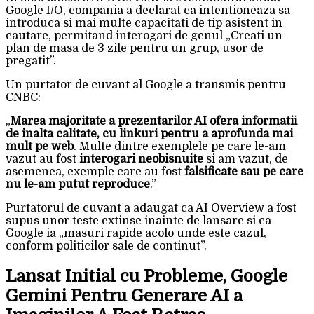
Google I/O, compania a declarat ca intentioneaza sa
introduca si mai multe capacitati de tip asistent in
cautare, permitand interogari de genul „Creati un
plan de masa de 3 zile pentru un grup, usor de
pregatit”.
Un purtator de cuvant al Google a transmis pentru
CNBC:
„
Marea majoritate a prezentarilor AI ofera informatii
de inalta calitate, cu linkuri pentru a aprofunda mai
mult pe web
. Multe dintre exemplele pe care le-am
vazut au fost
interogari neobisnuite
si am vazut, de
asemenea, exemple care au fost
falsificate sau pe care
nu le-am putut reproduce
.”
Purtatorul de cuvant a adaugat ca AI Overview a fost
supus unor teste extinse inainte de lansare si ca
Google ia „masuri rapide acolo unde este cazul,
conform politicilor sale de continut”.
Lansat Initial cu Probleme, Google
Gemini Pentru Generare AI a