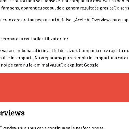
 simtit confortabil sa il lanseze. Dar compania a observat ca oamen
fara sens, aparent cu scopul de a genera rezultate gresite”, a scri
cran care aratau raspunsuri AI false. „Acele AI Overviews nu au apa
 va face imbunatatiri in astfel de cazuri. Compania nu va ajusta m
ulte interogari. „Nu «reparam» pur si simplu interogari una cate u
le noi pe care nu le-am mai vazut”, a explicat Google.
erviews
Overviews si a spus ca va continua sa le perfectioneze: