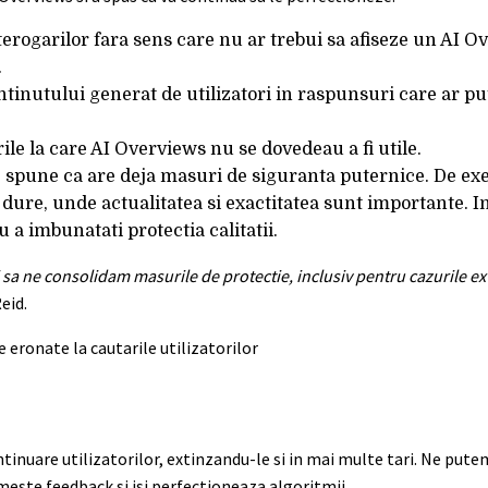
rogarilor fara sens care nu ar trebui sa afiseze un AI Ov
.
ntinutului generat de utilizatori in raspunsuri care ar put
ile la care AI Overviews nu se dovedeau a fi utile.
le spune ca are deja masuri de siguranta puternice. De e
dure, unde actualitatea si exactitatea sunt importante. In
 a imbunatati protectia calitatii.
sa ne consolidam masurile de protectie, inclusiv pentru cazurile e
Reid.
ontinuare utilizatorilor, extinzandu-le si in mai multe tari. Ne put
este feedback si isi perfectioneaza algoritmii.