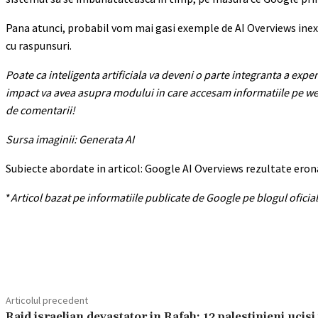
Pana atunci, probabil vom mai gasi exemple de AI Overviews inexa
cu raspunsuri.
Poate ca inteligenta artificiala va deveni o parte integranta a expe
impact va avea asupra modului in care accesam informatiile pe web.
de comentarii!
Sursa imaginii: Generata AI
Subiecte abordate in articol: Google AI Overviews rezultate eron
*
Articol bazat pe informatiile publicate de Google pe blogul oficial
Acțiune
Articolul precedent
Raid israelian devastator in Rafah: 12 palestinieni ucisi 