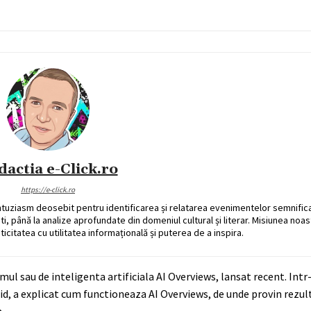
dactia e-Click.ro
https://e-click.ro
ntuziasm deosebit pentru identificarea și relatarea evenimentelor semnific
ati, până la analize aprofundate din domeniul cultural și literar. Misiunea noa
ticitatea cu utilitatea informațională și puterea de a inspira.
temul sau de inteligenta artificiala AI Overviews, lansat recent. Int
d, a explicat cum functioneaza AI Overviews, de unde provin rezult