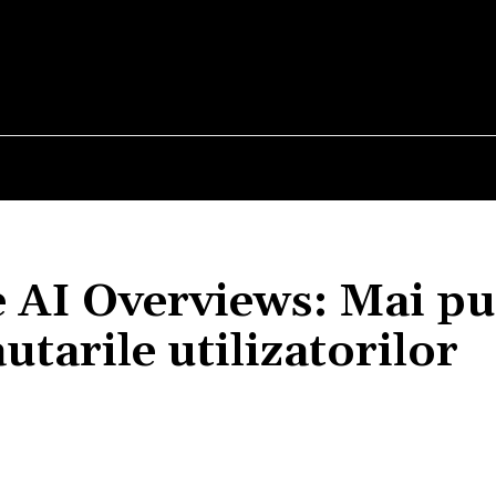
E
STIRI
TEHNOLOGIE-STIINTA
CURIOZITATI
 AI Overviews: Mai pu
utarile utilizatorilor
Acțiune