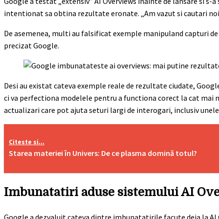
Google a testat „extensiv” AI Overviews inainte de lansare si s-a
intentionat sa obtina rezultate eronate. „Am vazut si cautari noi 
De asemenea, multi au falsificat exemple manipuland capturi de e
precizat Google.
Desi au existat cateva exemple reale de rezultate ciudate, Google
ci va perfectiona modelele pentru a functiona corect la cat mai m
actualizari care pot ajuta seturi largi de interogari, inclusiv une
Citeste si...
Starea materiei în Univers: De ce plasma domină totul?
Imbunatatiri aduse sistemului AI Ov
Google a dezvaluit cateva dintre imbunatatirile facute deja la AI 