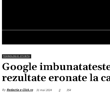
15.3
C
München
sâmbătă, august 8, 2026
HOM
TEHNOLOGIE-STIINTA
Google imbunatateste
rezultate eronate la ca
By
Redactia e-Click.ro
31 mai 2024
0
354