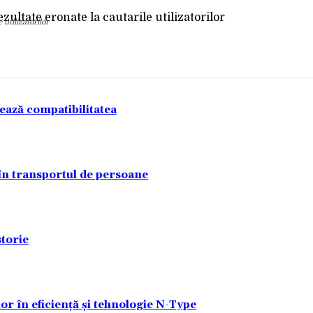
utilizatorilor
tează compatibilitatea
 în transportul de persoane
torie
lor în eficiență și tehnologie N-Type