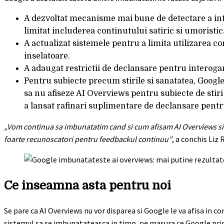
A dezvoltat mecanisme mai bune de detectare a inte
limitat includerea continutului satiric si umoristic
A actualizat sistemele pentru a limita utilizarea co
inselatoare.
A adaugat restrictii de declansare pentru interogar
Pentru subiecte precum stirile si sanatatea, Goog
sa nu afiseze AI Overviews pentru subiecte de stiri 
a lansat rafinari suplimentare de declansare pentru
„Vom continua sa imbunatatim cand si cum afisam AI Overviews si 
foarte recunoscatori pentru feedbackul continuu”
, a conchis Liz 
Ce inseamna asta pentru noi
Se pare ca AI Overviews nu vor disparea si Google le va afisa in c
sistemul sa se imbunatateasca in timp, pe masura ce Google prim