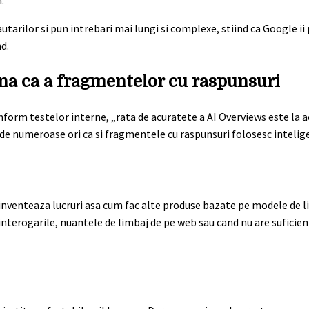
.
utarilor si pun intrebari mai lungi si complexe, stiind ca Google ii
d.
una ca a fragmentelor cu raspunsuri
form testelor interne, „rata de acuratete a AI Overviews este la ac
 numeroase ori ca si fragmentele cu raspunsuri folosesc inteligen
nu inventeaza lucruri asa cum fac alte produse bazate pe modele de 
terogarile, nuantele de limbaj de pe web sau cand nu are suficien