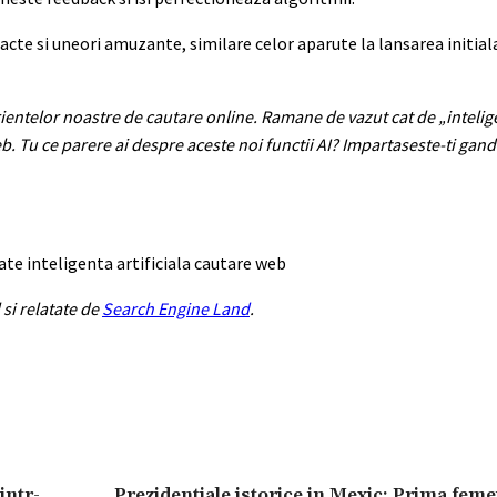
cte si uneori amuzante, similare celor aparute la lansarea initia
rientelor noastre de cautare online. Ramane de vazut cat de „inteligen
 Tu ce parere ai despre aceste noi functii AI? Impartaseste-ti gand
ate inteligenta artificiala cautare web
 si relatate de
Search Engine Land
.
intr-
Prezidentiale istorice in Mexic: Prima feme