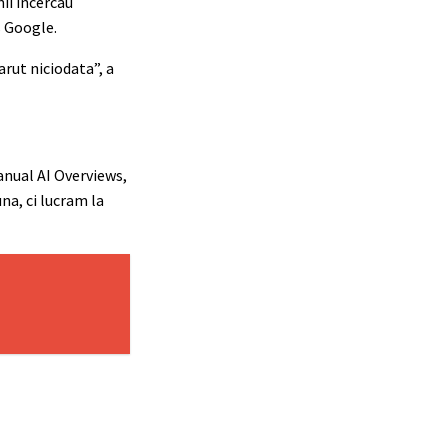
ii incercau
s Google.
rut niciodata”, a
anual AI Overviews,
na, ci lucram la