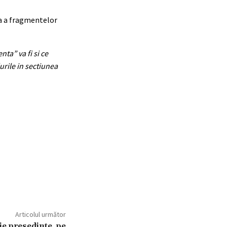
la a fragmentelor
ta” va fi si ce
urile in sectiunea
Articolul următor
ie presedinte, pe