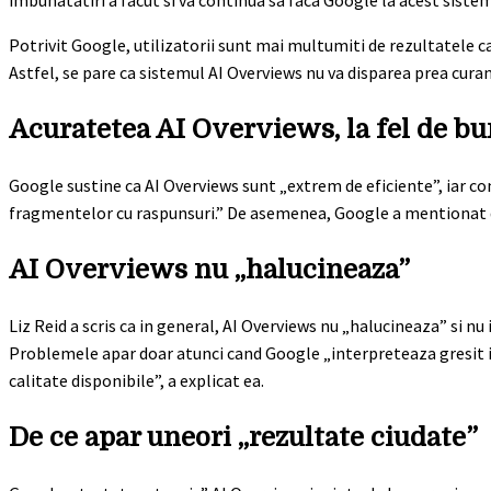
imbunatatiri a facut si va continua sa faca Google la acest sistem
Potrivit Google, utilizatorii sunt mai multumiti de rezultatele ca
Astfel, se pare ca sistemul AI Overviews nu va disparea prea curan
Acuratetea AI Overviews, la fel de b
Google sustine ca AI Overviews sunt „extrem de eficiente”, iar con
fragmentelor cu raspunsuri.” De asemenea, Google a mentionat de
AI Overviews nu „halucineaza”
Liz Reid a scris ca in general, AI Overviews nu „halucineaza” si 
Problemele apar doar atunci cand Google „interpreteaza gresit in
calitate disponibile”, a explicat ea.
De ce apar uneori „rezultate ciudate”