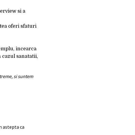
erview si a
ea oferi sfaturi
xemplu, incearca
 cazul sanatatii,
xtreme, si suntem
em astepta ca