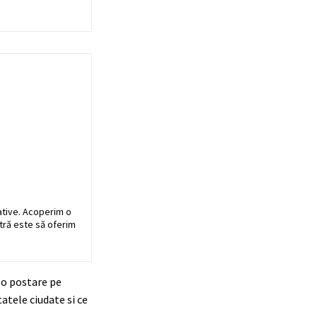
ative. Acoperim o
stră este să oferim
r-o postare pe
atele ciudate si ce