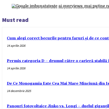
Google imbunatateste ai overviews: mai putine rezultate eronate la cautarile 
Must read
Cum alegi corect becurile pentru faruri și de ce con
14 aprilie 2026
Permis categoria D – drumul către o carieră stabilă
14 aprilie 2026
De Ce Monogamia Este Cea Mai Mare Minciună din Is
14 decembrie 2025
Panouri fotovoltaice Jinko vs. Longi – duelul giganți