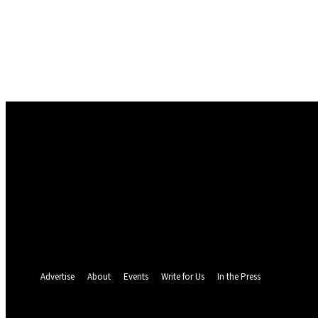
Conectare
Bine ați venit! Autentificați-vă in contul dvs
numele dvs de utilizator
parola dvs
Ați uitat parola? obține ajutor
Politica de Confidentialitate
Recuperare parola
Recuperați-vă parola
adresa dvs de email
O parola va fi trimisă pe adresa dvs de email.
Advertise
About
Events
Write for Us
In the Press